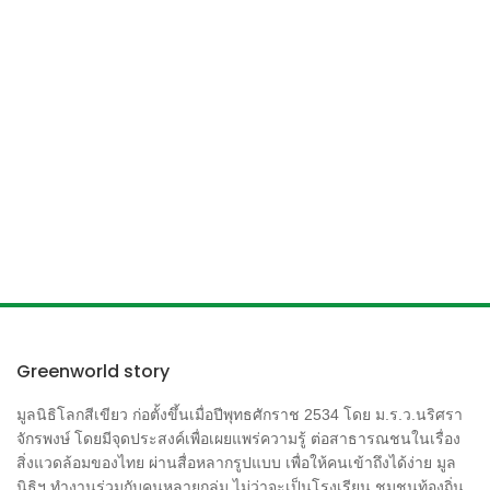
Greenworld story
มูลนิธิโลกสีเขียว ก่อตั้งขึ้นเมื่อปีพุทธศักราช 2534 โดย ม.ร.ว.นริศรา
จักรพงษ์ โดยมีจุดประสงค์เพื่อเผยแพร่ความรู้ ต่อสาธารณชนในเรื่อง
สิ่งแวดล้อมของไทย ผ่านสื่อหลากรูปแบบ เพื่อให้คนเข้าถึงได้ง่าย มูล
นิธิฯ ทำงานร่วมกับคนหลายกลุ่ม ไม่ว่าจะเป็นโรงเรียน ชุมชนท้องถิ่น