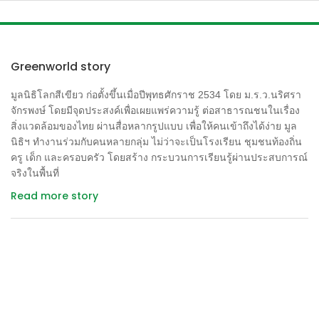
Greenworld story
มูลนิธิโลกสีเขียว ก่อตั้งขึ้นเมื่อปีพุทธศักราช 2534 โดย ม.ร.ว.นริศรา
จักรพงษ์ โดยมีจุดประสงค์เพื่อเผยแพร่ความรู้ ต่อสาธารณชนในเรื่อง
สิ่งแวดล้อมของไทย ผ่านสื่อหลากรูปแบบ เพื่อให้คนเข้าถึงได้ง่าย มูล
นิธิฯ ทำงานร่วมกับคนหลายกลุ่ม ไม่ว่าจะเป็นโรงเรียน ชุมชนท้องถิ่น
ครู เด็ก และครอบครัว โดยสร้าง กระบวนการเรียนรู้ผ่านประสบการณ์
จริงในพื้นที่
Read more story
Contact us
เลขที่ 2 ซอยสุขุมวิท 43
แขวงคลองตันเหนือ เขตวัฒนา
กรุงเทพฯ 10110