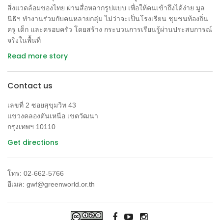
กำหนดให้มีการเก็บเงิน 5 เพนนีหรือประมาณ 2 บาทต่อถุง เพียง 6
สิ่งแวดล้อมของไทย ผ่านสื่อหลากรูปแบบ เพื่อให้คนเข้าถึงได้ง่าย มูล
เดือนหลังจากที่นำระบบนี้มาบังคับใช้ในห้างค้าปลีกขนาดใหญ่
นิธิฯ ทำงานร่วมกับคนหลายกลุ่ม ไม่ว่าจะเป็นโรงเรียน ชุมชนท้องถิ่น
ครู เด็ก และครอบครัว โดยสร้าง กระบวนการเรียนรู้ผ่านประสบการณ์
ผลปรากฎว่าจำนวนการใช้ถุงพลาสติกลดลงถึง 83% โดยสถิติระบุ
จริงในพื้นที่
ว่าซุปเปอร์มาร์เก็ตขนาดใหญ่ 7 แห่งมีการใช้ถุงพลาสติกไปทั้งสิ้น
640 ล้านถุงในระยะเวลา6เดือน เมื่อเทียบกับสถิติเดิมที่มีการใช้
Read more story
มากถึง 7.64 พันล้านถุงตลอดทั้งปี แนวโน้มดังกล่าวสอดคล้องกับ
ประเทศอื่นๆ ในสหราชอาณาจักรที่ออกกฎหมายบังคับให้มีการ
Contact us
เก็บภาษีถุงพลาสติกก่อนหน้านี้แล้ว โดยเวลส์เริ่มดำเนินการมา
ตั้งแต่ปี 2554 […]
เลขที่ 2 ซอยสุขุมวิท 43
แขวงคลองตันเหนือ เขตวัฒนา
กรุงเทพฯ 10110
Get directions
โทร: 02-662-5766
อีเมล: gwf@greenworld.or.th