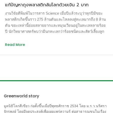
แก้ปัญหาถุงพลาสติกล้นโลกด้วยเงิน 2 บาท
งานวิจัยตีพิมพ์ในวารสาร Science เมื่อปีแล้วระบุว่าทุกปีมีขยะ
พลาสติกเกิดขึ้นราว 275 ล้านตันและไหลลงสู่ทะเลมากถึง 8 ล้าน
ตัน ขยะเหล่านี้ย่อยสลายยากและหมุนเวียนอยู่ในทะเลหลายร้อย
ปี นักวิทยาศาสตร์พบว่ามีนกทะเลกว่าร้อยชนิดและสัตว์เลี้ยงลูก
ด้วยนมในทะเลกว่า 30 ชนิดกินพลาสติกจนเป็นอันตรายถึงชีวิต
โครงการสิ่งแวดล้อมของสหประชาชาติ (UNEP) ประเมินว่า
Read More
แต่ละปี ขยะพลาสติกสร้างความเสียหายให้กับระบบนิเวศทาง
ทะเลทั่วโลกถึงปีละ 2.8 แสนล้านบาท การแก้ปัญหาขยะพลาสติก
จึงกลายเป็นวาระระดับโลก UNEP เองก็เพิ่งเปิดตัวการรณรงค์
เพื่อแก้ปัญหาขยะพลาสติก #CleanSeas ที่งาน World Ocean
Summit ซึ่งจัดขึ้นที่บาหลีเมื่อวันที่ 22-23 กุมภาพันธ์ที่ผ่านมา โดย
ตั้งเป้าไปที่การกำจัดถุงพลาสติกที่ใช้ครั้งเดียวและไมโคร
พลาสติกในเครื่องสำอางค์ซึ่งเป็นส่วนประกอบหลักของขยะ
พลาสติกในทะเลภายในปี 2022 วิธีลดปริมาณถุงพลาสติกที่พิสูจน์
Greenworld story
แล้วว่าได้ผลที่สุดคือการบังคับเก็บเงินค่าถุงพลาสติก ซึ่งสามารถ
นำเงินมาตั้งเป็นกองทุนสนับสนุนงานอนุรักษ์ได้อีกด้วย อังกฤษ
มูลนิธิโลกสีเขียว ก่อตั้งขึ้นเมื่อปีพุทธศักราช 2534 โดย ม.ร.ว.นริศรา
เป็นประเทศล่าสุดที่นำเอาระบบเก็บภาษีถุงพลาสติกมาใช้ โดย
จักรพงษ์ โดยมีจุดประสงค์เพื่อเผยแพร่ความรู้ ต่อสาธารณชนในเรื่อง