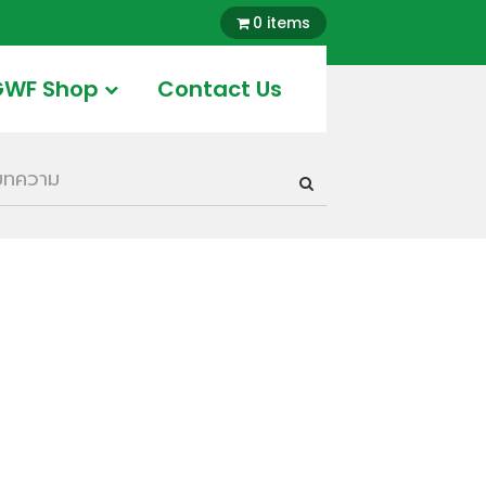
0 items
GWF Shop
Contact Us