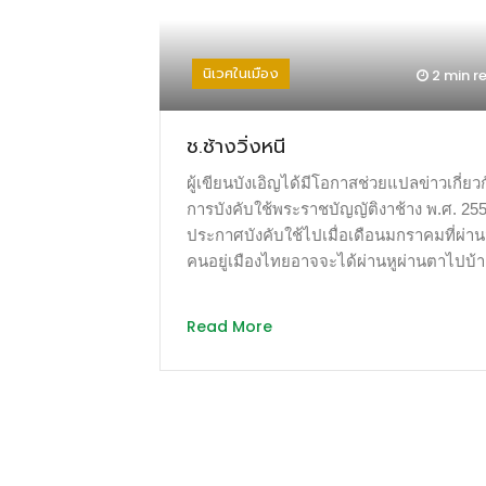
นิเวศในเมือง
2 min
r
ช.ช้างวิ่งหนี
ผู้เขียนบังเอิญได้มีโอกาสช่วยแปลข่าวเกี่ยว
การบังคับใช้พระราชบัญญัติงาช้าง พ.ศ. 2558
ประกาศบังคับใช้ไปเมื่อเดือนมกราคมที่ผ่า
คนอยู่เมืองไทยอาจจะได้ผ่านหูผ่านตาไปบ้า
เลยถือโอกาสชวนกันมาทำความเข้าใจเบื้อง
หน้าเบื้องหลังอีกหน่อยดีกว่า ใครที่เป็นผู้ค้า
Read More
งาช้างบ้าน ซึ่งมาจากช้างไทยในบ้านเราเอง
ต้องมาขอใบอนุญาตก่อนดำเนินการ หากฝ่า
มีโทษหนัก จำคุกไม่เกิน 3 ปี หรือปรับไม่เกิน
ล้านบาท หรือทั้งจำทั้งปรับ ส่วน “งาช้าง
แอฟริกา” ถือว่าเป็นของผิดกฎหมาย ห้ามมีไ
ครอบครองและค้าขายเด็ดขาด ทำไมงาช้าง