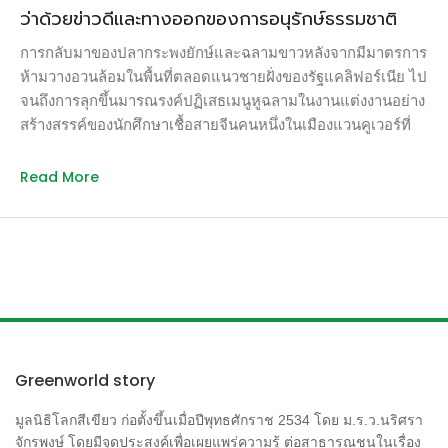
ว่าด้วยข่าวดีและทางออกของการอนุรักษ์ธรรมชาติ
การกลับมาของปลากระพงยักษ์และฉลามขาวหลังจากมีมาตรการ
ห้ามวางอวนล้อมในพื้นที่ตลอดแนวชายฝั่งของรัฐแคลิฟอร์เนีย ไป
จนถึงการลุกขึ้นมารณรงค์ปฏิเสธเมนูหูฉลามในงานแต่งงานอย่าง
สร้างสรรค์ของนักศึกษาเชื้อสายจีนคนหนึ่งในเมืองแวนคูเวอร์ที่
ได้ผลเกินคาด
Read More
Greenworld story
มูลนิธิโลกสีเขียว ก่อตั้งขึ้นเมื่อปีพุทธศักราช 2534 โดย ม.ร.ว.นริศรา
จักรพงษ์ โดยมีจุดประสงค์เพื่อเผยแพร่ความรู้ ต่อสาธารณชนในเรื่อง