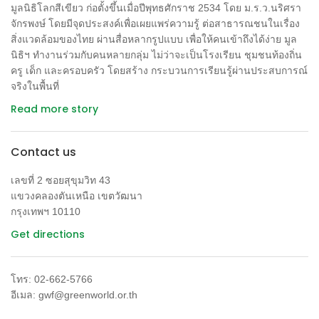
กัวลาลัมเปอร์นั้น ผู้เขียนมีความจำเป็นต้องย้ายถิ่นฐานขึ้นลงอยู่
มูลนิธิโลกสีเขียว ก่อตั้งขึ้นเมื่อปีพุทธศักราช 2534 โดย ม.ร.ว.นริศรา
สองสามครั้ง ได้อาศัยบริการรถไฟไทยซึ่งวิ่งจากปีนังเข้าไปยัง
จักรพงษ์ โดยมีจุดประสงค์เพื่อเผยแพร่ความรู้ ต่อสาธารณชนในเรื่อง
กรุงเทพ โดยใช้เวลาในการเดินทางทั้งหมดกว่าหนึ่งวัน เริ่มจาก
สิ่งแวดล้อมของไทย ผ่านสื่อหลากรูปแบบ เพื่อให้คนเข้าถึงได้ง่าย มูล
การนั่งรถบัสจากกัวลาลัมเปอร์ไปยังสถานีบัตเตอร์เวอร์ธที่ใช้เวลา
นิธิฯ ทำงานร่วมกับคนหลายกลุ่ม ไม่ว่าจะเป็นโรงเรียน ชุมชนท้องถิ่น
ครู เด็ก และครอบครัว โดยสร้าง กระบวนการเรียนรู้ผ่านประสบการณ์
ราวๆ 5 ชั่วโมง แล้วจึงจับรถไฟขบวนบ่ายโมง วิ่งแบบนั่งๆ นอนๆ
จริงในพื้นที่
ไปถึงกรุงเทพตอนใกล้เที่ยงของวันถัดไป ถ้าหากว่าใช้รถไฟ
สายไหมที่กำลังจะเกิดขึ้นนี้ การเดินทางนั้นคงจะลดลงมาเหลือ
Read more story
ราวๆ 5-6 ชั่วโมง คำล้อเลียนเสียงรถไฟที่แล่นบนรางว่า “ถึงก็ช่าง
ไม่ถึงก็ช่าง” คงจะหายไป เปลี่ยนมาเป็นร้องเพลง […]
Contact us
เลขที่ 2 ซอยสุขุมวิท 43
แขวงคลองตันเหนือ เขตวัฒนา
กรุงเทพฯ 10110
Get directions
โทร: 02-662-5766
อีเมล: gwf@greenworld.or.th