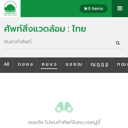
0 items
ศัพท์สิ่งแวดล้อม : ไทย
All
ก ข ค ง
ฅ ฆ ง จ
ฉ ช ซ ฌ
ญ ฎ ฏ ฐ
ฑ ฒ 
ขออภัย ไม่พบคำศัพท์ในหมวดหมู่นี้