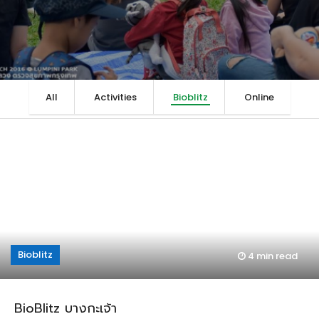
All
Activities
Bioblitz
Online
Bioblitz
4 min
read
BioBlitz บางกะเจ้า