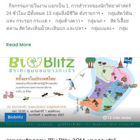
กิจกรรมภายในงาน แยกเป็น 1. การสำรวจของนักวิทยาศาสตร์
24 ชั่วโมง มีทั้งหมด 13 กลุ่มสิ่งมีชีวิต ดังรายการ • กลุ่มสัตว์ฟัน
แทะ กระรอก กระแต • กลุ่มค้างคาว • กลุ่มนก • สัตว์เลื้อย
คลาน สัตว์สะเทินน้ำสะเทินบก และปลา • กลุ่มแมลง • กลุ่ม
ผีเสื้อ • กลุ่มหิ่งห้อย • กลุ่มไส้เดือน กิ้งกือ ตะขาบ หอย • กลุ่ม
หอย • กลุ่มสัตว์หน้าดิน • กลุ่มพันธุ์พืช • กลุ่มสาหร่าย แพ
Read More
ลงก์ตอน ไลเคน • กลุ่มเห็ดรา 2. กิจกรรมเปิดโลกธรรมชาติ
ภายในสวนศรีนครเขื่อนขันธ์ ลักษณะการดำเนินกิจกรรม : ทุก
ท่านที่ต้องการเข้าร่วมมาลงทะเบียนที่สวนศรีนครเขื่อนขันธ์ ราย
ละเอียดกิจกรรมในตาราง – กิจกรรมดูนก […]
Bioblitz
13 min
read