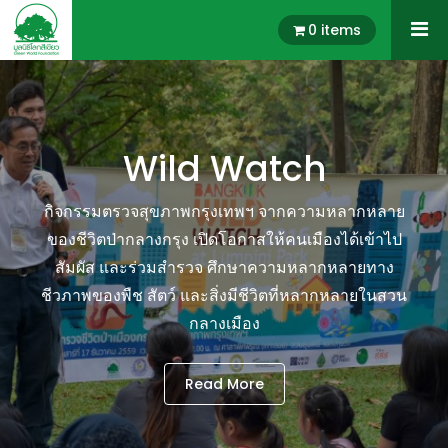
0 items
Wild Watch
กิจกรรมตรวจสุขภาพกรุงเทพฯ จากความหลากหลาย
ของชีวิตป่ากลางกรุง เปิดโอกาสให้คนเมืองได้เข้าไป
สัมผัส และร่วมสำรวจ ศึกษาความหลากหลายทาง
ชีวภาพของพืช สัตว์ และสิ่งมีชีวิตที่หลากหลายในสวน
กลางเมือง
Read More