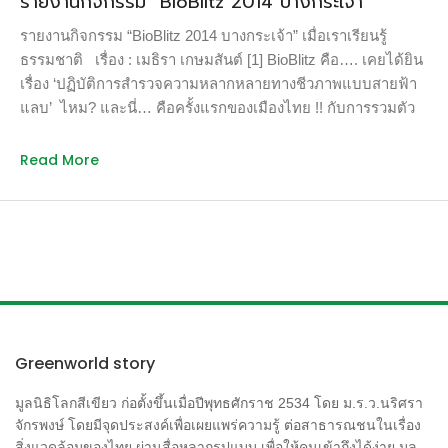
รายงานกิจกรรม “BioBlitz 2014 บางกระเจ้า”
รายงานกิจกรรม “BioBlitz 2014 บางกระเจ้า” เมื่อเราเรียนรู้
ธรรมชาติ เรื่อง : เมธิรา เกษมสันต์ [1] BioBlitz คือ…. เคยได้ยิน
เรื่อง ‘ปฏิบัติการสำรวจความหลากหลายทางชีวภาพแบบสายฟ้า
แลบ’ ไหม? และนี่… คือครั้งแรกของเมืองไทย !! กับการรวมตัว
ของนักธรรมชาติวิทยาครั้งยิ่งใหญ่ที่สุด เป็นการระดมนัก
วิทยาศาสตร์ นักวิจัย พร้อมด้วยเหล่าอาสาสมัคร เพื่อมาร่วมกันลง
Read More
แขกสำรวจความหลากหลายทางชีวภาพในพื้นที่คุ้งบางกระเจ้า
อ.พระประแดง จ.สมุทรปราการ ในวันที่ 1-2 พฤศจิกายน 2557
โดยจะสำรวจสิ่งมีชีวิตกลุ่มต่างๆ ให้ได้มากที่สุดภายใน 24 ชั่วโมง
และในครั้งนี้ เราแบ่งกลุ่มการสำรวจออกเป็น 13 กลุ่ม ได้แก่ กลุ่ม
สัตว์ฟันแทะ กระรอก กระแต / กลุ่มค้างคาว/ กลุ่มนก /กลุ่มสัตว์
เลื้อยคลาน สัตว์สะเทินน้ำสะเทินบก และปลา /กลุ่มแมลง / กลุ่ม
ผีเสื้อ/ กลุ่มหิ่งห้อย/ กลุ่มไส้เดือน กิ้งกือ ตะขาบ […]
Greenworld story
มูลนิธิโลกสีเขียว ก่อตั้งขึ้นเมื่อปีพุทธศักราช 2534 โดย ม.ร.ว.นริศรา
จักรพงษ์ โดยมีจุดประสงค์เพื่อเผยแพร่ความรู้ ต่อสาธารณชนในเรื่อง
สิ่งแวดล้อมของไทย ผ่านสื่อหลากรูปแบบ เพื่อให้คนเข้าถึงได้ง่าย มูล