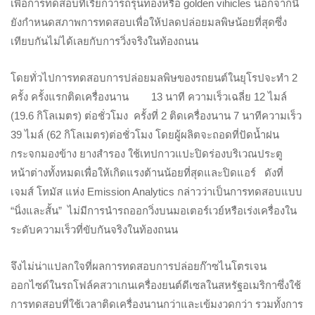
เพื่อการทดสอบที่เรียกว่ารถรุ่นทองหรือ golden vihicles นอกจากนี้
ยังกำหนดสภาพการทดสอบเพื่อให้ปลดปล่อยมลพิษน้อยที่สุดซึ่ง
เทียบกันไม่ได้เลยกับการวิ่งจริงในท้องถนน
โดยทั่วไปการทดสอบการปล่อยมลพิษของรถยนต์ในยุโรปจะทำ 2
ครั้ง ครั้งแรกติดเครื่องนาน 13 นาที ความเร็วเฉลี่ย 12 ไมล์
(19.6 กิโลเมตร) ต่อชั่วโมง
ครั้งที่ 2 ติดเครื่องนาน 7 นาทีความเร็ว
39 ไมล์ (62 กิโลเมตร)ต่อชั่วโมง โดยผู้ผลิตจะถอดที่ปัดน้ำฝน
กระจกมองข้าง ยางสำรอง ใช้เทปกาวแปะปิดร่องบริเวณประตู
หน้าต่างทั้งหมดเพื่อให้เกิดแรงต้านน้อยที่สุดและปิดแอร์ ดังที่
เจมส์ โทมัส แห่ง Emission Analytics กล่าวว่าเป็นการทดสอบแบบ
“นิ่งและสั้น”
ไม่มีการนำรถออกวิ่งบนมอเตอร์เวย์หรือเร่งเครื่องใน
ระดับความเร็วที่ขับกันจริงในท้องถนน
จึงไม่น่าแปลกใจที่ผลการทดสอบการปล่อยก๊าซไนโตรเจน
ออกไซด์ในรถโฟล์คสวาเกนเครื่องยนต์ดีเซลในสหรัฐอเมริกาซึ่งใช้
การทดสอบที่ใช้เวลาติดเครื่องนานกว่าและเข้มงวดกว่า รวมทั้งการ