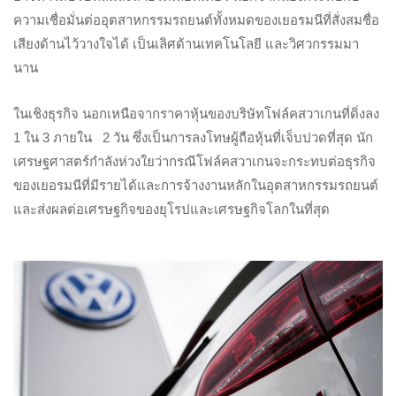
ความเชื่อมั่นต่ออุตสาหกรรมรถยนต์ทั้งหมดของเยอรมนีที่สั่งสมชื่อ
เสียงด้านไว้วางใจได้ เป็นเลิศด้านเทคโนโลยี และวิศวกรรมมา
นาน
ในเชิงธุรกิจ นอกเหนือจากราคาหุ้นของบริษัทโฟล์คสวาเกนที่ดิ่งลง
1 ใน 3 ภายใน 2 วัน ซึ่งเป็นการลงโทษผู้ถือหุ้นที่เจ็บปวดที่สุด นัก
เศรษฐศาสตร์กำลังห่วงใยว่ากรณีโฟล์คสวาเกนจะกระทบต่อธุรกิจ
ของเยอรมนีที่มีรายได้และการจ้างงานหลักในอุตสาหกรรมรถยนต์
และส่งผลต่อเศรษฐกิจของยุโรปและเศรษฐกิจโลกในที่สุด