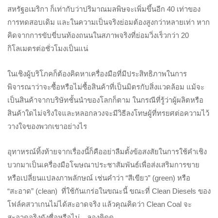
สหรัฐอเมริกา ก็เท่ากับว่าปริมาณมลพิษจะเพิ่มขึ้นอีก 40 เท่าของ
การทดสอบเดิม และในความเป็นจริงย่อมต้องสูงกว่าหลายเท่า หาก
คิดจากการขับขี่บนท้องถนนในสภาพจริงที่ย่อมวิ่งเร็วกว่า 20
กิโลเมตรต่อชั่วโมงเป็นแน่
ในเชิงผู้บริโภคก็ต้องคิดหาเครื่องมือที่มีประสิทธิภาพในการ
พิจารณาว่าจะซื้อหรือไม่ซื้อสินค้าที่เป็นมิตรกับสิ่งแวดล้อม แม้จะ
เป็นสินค้าจากบริษัทชั้นนำของโลกก็ตาม ในกรณีที่รู้ว่าผู้ผลิตหรือ
สินค้าใดไม่จริงใจและหลอกลวงจะมีวิธีลงโทษผู้ที่ทรยศต่อความไว้
วางใจของพวกเขาอย่างไร
อุทาหรณ์ทิ้งท้ายจากเรื่องนี้ก็คืออย่าลืมตั้งข้อสงสัยในการใช้คำเชิง
บวกมาเป็นเครื่องมือโฆษณาประชาสัมพันธ์เพื่อส่งเสริมการขาย
หรือเปลี่ยนแปลงภาพลักษณ์ เช่นคำว่า “สีเขียว” (green) หรือ
“สะอาด” (clean)
ที่ใช้กันเกร่อในขณะนี้ ขณะที่ Clean Diesels ของ
โฟล์คสวาเกนไม่ได้สะอาดจริง แล้วคุณคิดว่า Clean Coal จะ
สะอาดจริงดังชื่อหรือไม่…ลองคิดดู