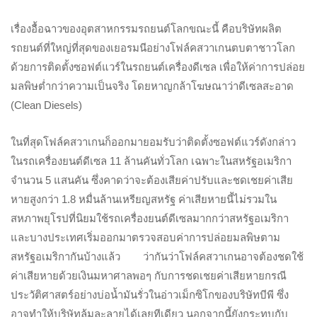
เรื่องอื้อฉาวของอุตสาหกรรมรถยนต์โลกขณะนี้ คือบริษัทผลิต
รถยนต์ที่ใหญ่ที่สุดของเยอรมนีอย่างโฟล์คสวาเกนตบตาชาวโลก
ด้วยการติดตั้งซอฟต์แวร์ในรถยนต์เครื่องดีเซล เพื่อให้ค่าการปล่อย
มลพิษต่ำกว่าความเป็นจริง โดยหาญกล้าโฆษณาว่าดีเซลสะอาด
(Clean Diesels)
ในที่สุดโฟล์คสวาเกนก็ออกมายอมรับว่าติดตั้งซอฟต์แวร์ดังกล่าว
ในรถเครื่องยนต์ดีเซล 11 ล้านคันทั่วโลก เฉพาะในสหรัฐอเมริกา
จำนวน 5 แสนคัน ซึ่งคาดว่าจะต้องเสียค่าปรับและชดเชยค่าเสีย
หายสูงกว่า 1.8 หมื่นล้านเหรียญสหรัฐ ค่าเสียหายนี้ไม่รวมใน
สหภาพยุโรปที่นิยมใช้รถเครื่องยนต์ดีเซลมากกว่าสหรัฐอเมริกา
และบางประเทศเริ่มออกมาตรวจสอบค่าการปล่อยมลพิษตาม
สหรัฐอเมริกากันบ้างแล้ว ว่ากันว่าโฟล์คสวาเกนอาจต้องชดใช้
ค่าเสียหายด้วยเงินมหาศาลพอๆ กับการชดเชยค่าเสียหายกรณี
ประวัติศาสตร์อย่างบ่อน้ำมันรั่วในอ่าวเม็กซิโกของบริษัทบีพี ซึ่ง
อาจทำให้บริษัทล้มละลายได้เลยทีเดียว นอกจากนี้ยังกระทบกับ