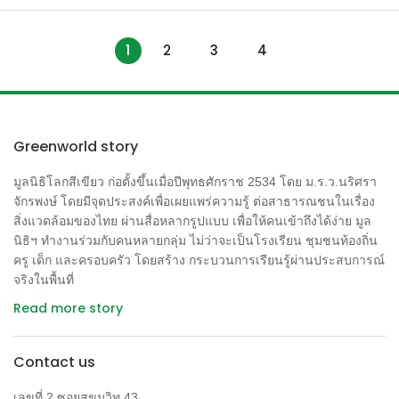
โรงละเมิดกฎหมายมาตรฐานคุณภาพอากาศ โดยภายในปีพ.ศ.
(https://greennews.agency/?p=16008) งานวิจัยผลกระทบต่อ
2570 หรืออีก 10 ข้างหน้า หน่วยงานควบคุมกลางด้านการผลิต
สุขภาพจากโรงไฟฟ้าถ่านหินชิ้นนี้ก็ปรากฎขึ้น ภาพจาก: ผู้จัดการ
ไฟฟ้าของอินเดียเสนอให้ปิดโรงไฟฟ้าถ่านหินจำนวน 50 กิกะวัตต์
1
2
3
4
Online จุดสำคัญของรายงานนี้อยู่ที่การเปรียบเทียบผลกระทบ
ขณะที่ความต้องการใช้ไฟฟ้าจะเพิ่มขึ้นเป็น 275 กิกะวัตต์ ซึ่งจะ
ด้านสุขภาพก่อนและหลังการปิดโรงไฟฟ้าถ่านหิน และกล่าวถึง
ชดเชยด้วยพลังงานหมุนเวียน โดยไม่จำเป็นต้องเพิ่มโรงไฟฟ้า
ผลกระทบที่มีต่อคนที่อาศัยอยู่ในพื้นที่ใต้ลม ซึ่งรับมลพิษทาง
ถ่านหินใหม่ที่ “แพงและสกปรก” เลย […]
อากาศอย่างก๊าซซัลเฟอร์ไดออกไซด์ไปเต็มๆ ผลก็คือทารกแรก
เกิดมีน้ำหนักต่ำกว่าเกณฑ์และคลอดก่อนกำหนด แต่เมื่อปิดโรง
Greenworld story
ไฟฟ้าถ่านหินเพียงหนึ่งปีครึ่ง ปัญหาดังกล่าวก็ลดลงอย่างมีนัย
มูลนิธิโลกสีเขียว ก่อตั้งขึ้นเมื่อปีพุทธศักราช 2534 โดย ม.ร.ว.นริศรา
สำคัญ โรงไฟฟ้าถ่านหินพอร์ตแลนด์ตั้งอยู่ในเขตมลรัฐ
จักรพงษ์ โดยมีจุดประสงค์เพื่อเผยแพร่ความรู้ ต่อสาธารณชนในเรื่อง
เพนซิลวาเนีย ซึ่งติดกับมลรัฐนิวเจอร์ซี่ สหรัฐอเมริกา เมื่อ
สิ่งแวดล้อมของไทย ผ่านสื่อหลากรูปแบบ เพื่อให้คนเข้าถึงได้ง่าย มูล
ปีพ.ศ.2549 เป็นโรงไฟฟ้าที่ปล่อยก๊าซซัลเฟอร์ไดออกไซด์ เป็น
นิธิฯ ทำงานร่วมกับคนหลายกลุ่ม ไม่ว่าจะเป็นโรงเรียน ชุมชนท้องถิ่น
อันดับ 5 ของสหรัฐอเมริกา และถูกปิดตัวลงเมื่อ มิถุนายน 2557
ครู เด็ก และครอบครัว โดยสร้าง กระบวนการเรียนรู้ผ่านประสบการณ์
เนื่องจากองค์กรปกป้องสิ่งแวดล้อม (EPA) ระบุว่าเป็นแหล่งมลพิษ
จริงในพื้นที่
แหล่งเดียวที่ทำลายคุณภาพอากาศด้านใต้ลมซึ่งตั้งอยู่ในเขตนิว
Read more story
เจอร์ซี่ และถือเป็นโครงการแรกที่พระราชบัญญัติอากาศสะอาดมี
ผลบังคับใช้เหนือกฎหมายระดับมลรัฐ กลุ่มนักวิจัยมหาวิทยาลัย
ลีไฮ (Lehigh University) ได้ทำการศึกษาผลกระทบด้านสุขภาพ
Contact us
ทั้งก่อนและหลังปิดโรงไฟฟ้า และเพิ่งตีพิมพ์ในวารสาร
เลขที่ 2 ซอยสุขุมวิท 43
Environmental Economics and Management โดยเก็บข้อมูลการ