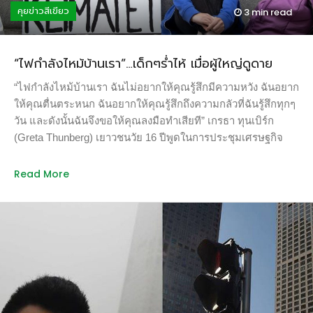
คุยข่าวสีเขียว
3 min
read
จ่ายแพงกว่าเพราะการโหยหาอดีต พวกเขาเติบโตมาในยุคที่เด็ก
ส่งนมยังมีบทบาทสำคัญก่อนที่นมบรรจุในขวดพลาสติที่วางขาย
ในซูเปอร์มาเก็ตจะเข้ามาแทนที่ ที่สำคัญการใช้บริการสั่งนมจาก
“ไฟกำลังไหม้บ้านเรา”…เด็กๆร่ำไห้ เมื่อผู้ใหญ่ดูดาย
ขวดแก้วยังเป็นกิจกรรมเก๋ไก๋ที่คนเจนวายมาสามารถโฟสต์บอก
เพื่อน ๆ ในโซเชียลมีเดียได้อีกด้วย ซึ่งไม่ว่าจะด้วยเหตุผลใดก็
“ไฟกำลังไหม้บ้านเรา ฉันไม่อยากให้คุณรู้สึกมีความหวัง ฉันอยาก
ล้วนดีต่อสิ่งแวดล้อมทั้งสิ้น ภาพ
ให้คุณตื่นตระหนก ฉันอยากให้คุณรู้สึกถึงความกลัวที่ฉันรู้สึกทุกๆ
จาก: https://www.countrylife.co.uk/food-drink อีกเหตุการณ์หนึ่ง
วัน และดังนั้นฉันจึงขอให้คุณลงมือทำเสียที” เกรธา ทุนเบิร์ก
ที่ที่เพิ่งเกิดขึ้นในบ้านเราคือกรณีที่ประชุมคณะกรรมการวัตถุ
(Greta Thunberg) เยาวชนวัย 16 ปีพูดในการประชุมเศรษฐกิจ
อันตรายเมื่อวันที่ 22 ตุลาคม 2562 มีมติยกเลิกการใช้สารเคมี
โลกที่เมืองดาวอสเมื่อต้นมกราคม 2562 เกรธาเป็นที่เป็นที่รู้จัก
เกษตร 3 ชนิด คือพาราควอต ครอร์ไฟริฟอส และไกลโฟเซต
ของชาวโลกมาตั้งแต่ปลายปีที่แล้ว เมื่อเธอตัดสินใจหยุดโรงเรียน
Read More
และยกระดับจากวัตถุอันตรายชนิดที่ 3 เป็นวัตถุอันตรายชนิดที่ 4
ทุกวันศุกร์เพื่อไปประท้วงเรื่องโลกร้อนที่หน้ารัฐสภาสวีเดนติดต่อ
ซึ่งมีความเป็นอันตรายหรือความเสี่ยงสูงทั้งคุณสมบัติของตัวสาร
กันหลายสัปดาห์เพื่อเรียกร้องให้พวกผู้ใหญ่หันมาแก้ปัญหาแทน
หรือลักษณะการใช้ กฎหมายจึงห้ามไม่ให้ผู้ใดผลิต นำเข้า ส่งออก
การพูดคำสวยๆ และโยนความรับผิดชอบไปอยู่ในมือเด็กๆ อย่าง
หรือมีไว้ครอบครอง มีผลบังคับใช้วันที่ 1 ธันวาคมนี้ ถือเป็นเรื่อง
พวกเธอ ภายใต้คำพูดดูดีว่า “เมื่อเด็กๆ โตขึ้น พวกเขาจะช่วยกู้
เกินความคาดหมายและเป็นการสร้างประวัติศาสตร์หน้าใหม่ด้าน
โลก” ซึ่งเธอบอกว่า กว่าเด็กๆ อย่างพวกเธอจะเติบโตมาเป็นนัก
การเกษตรที่สวยงาม แม้ว่าจะต้องไปต่อสู่กันต่อในเชิงกฎหมาย
วิทยาศาสตร์หรือคนวางนโยบายแก้ปัญหาโลกร้อน โลกก็ถึงจุดที่
และการเมืองระหว่างประเทศ เนื่องจากในวันเดียวกันที่คณะกรรม
ย้อนกลับคืนไม่ได้แล้ว (Coppyright 2019 from –
การฯ มีมติ […]
https://www.theguardian.com/) “การพูดสิ่งที่ฟังดูดี แต่ไม่ได้ทำ