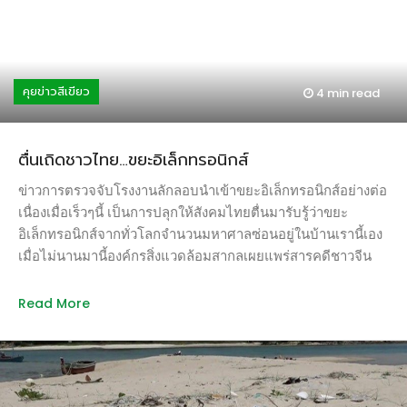
ร่างกาย “มันแย่มากทุกจุด” แพทย์บอกว่าเขาจะมีชีวิตอยู่ได้ไม่กี่
เดือน ในห้วงเวลาที่ประเทศไทยเพิ่งอนุญาตให้มีการนำเข้ายาฆ่า
หญ้า 3 ชนิดคือพาราควอต และไกลโฟเสตต่อไป เมื่อพฤษภาคม
นี้ และบริษัทเบเยอร์เข้าซื้อกิจการมอนซานโต้ซึ่งเป็นเจ้าของผลิต
คุยข่าวสีเขียว
4 min
read
ภัณฑ์ไกลโฟเสตรายใหญ่ของโลกเมื่อมิถุนายน ก็มีข่าวใหญ่ระดับ
“ปรากฎการณ์” ที่สหรัฐอเมริกา เมื่อผู้พิพากษาแห่งศาลกลาง
ซานฟรานซิสโกรับฟ้องคดีของดีเวน จอห์นสัน ซึ่งถือเป็นคดี
ตื่นเถิดชาวไทย…ขยะอิเล็กทรอนิกส์
ประวัติศาสตร์ เนื่องจากเป็นครั้งแรกที่ผู้พิพากษาอนุญาติให้มี
การนำสืบประเด็นความเชื่อมโยงของราวด์อัพกับมะเร็ง และกรณี
ข่าวการตรวจจับโรงงานลักลอบนำเข้าขยะอิเล็กทรอนิกส์อย่างต่อ
มอนซานโต้ปกปิดข้อมูลอันตรายและความเสี่ยงต่อสุขภาพของ
เนื่องเมื่อเร็วๆนี้ เป็นการปลุกให้สังคมไทยตื่นมารับรู้ว่าขยะ
ไกลโฟเสต คดีของจอห์นสันได้รับความสนใจจากทั่วโลกเมื่อผู้
อิเล็กทรอนิกส์จากทั่วโลกจำนวนมหาศาลซ่อนอยู่ในบ้านเรานี้เอง
พิพากษาอนุญาตให้มีผู้รอดชีวิตจากมะเร็งเม็ดเลือดขาวหลายร้อย
เมื่อไม่นานมานี้องค์กรสิ่งแวดล้อมสากลเผยแพร่สารคดีชาวจีน
รายและญาติของผู้ป่วยมะเร็งที่เสียชีวิตไปแล้วสามารถเสนอ
และชาวอินเดียยากจนนั่งคัดแยกวัสดุมีค่าท่ามกลางกองขยะอิเลค
ข้อมูลเข้าสู่กระบวนการพิจารณาคดีนี้ได้ และอนุญาตให้นำเสนอ
ทรอกนิกส์ที่สูงท่วมหัว ซึ่งเป็นภาพที่น่าอนาจใจ ทว่าเมื่อปีที่แล้ว
Read More
เอกสารทางวิทยาศาสตร์เกี่ยวกับไกลโฟเสต ซึ่งเป็นยาฆ่าหญ้าที่
ประเทศจีนตื่นตัวกับปัญหาสิ่งแวดล้อมและสุขภาพ จึงยุติการ
ใช้อย่างกว้างขวางที่สุดทั่วโลก โดยในศาลมีการเผยแพร่อีเมล
อนุญาตนำเข้าขยะอิเลกทรอนิกส์และขยะอันตรายจากทั่วโลก ดัง
ภายในของมอนซานโต้ว่าบริษัทเพิกเฉยคำเตือนของผู้เชี่ยวชาญ
นั้นขยะอิเลกทรอนิกส์ที่รอเคลื่อนย้ายจึงเปลี่ยนทิศทางมายัง
และเสาะหา “นักวิทยาศาสตร์ผี” มาวิเคราะห์และเขียนรายงาน
ประเทศไทย และคนที่นั่งอยู่ท่ามกลางกองขยะดังกล่าวกลายเป็น
ข้อดีของไกลโฟเสต การต่อสู้ครั้งนี้ที่มิใช่ต่อสู้ระหว่างภาค