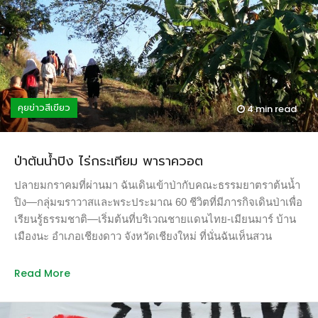
เดียวกันร่วงไม่ตรงกันในแต่ละปี ทำไมทุกครั้งที่ลูกยางนาร่วงจึงมี
พายุฝน และตอนเรียนวิชาป่าไม้รู้ว่าไม้วงศ์ยางนากระจายพันธุ์
ด้วยลม เลยตั้งคำถามว่าต้นไม้รู้จักวันฝนตกมั้ย จึงเริ่มเก็บข้อมูล”
อาจารย์นพพรกล่าว จากการเก็บข้อมูลกว่า 10 ปีนำมาสู่ข้อสรุปว่า
ต้นไม้สามารถรับรู้มวลอากาศล่วงหน้าได้ แล้ววางแผนออกดอก
เพื่อให้ผลแก่จัดและร่วงจากต้นพอดิบพอดีกับวันฝนตก น้ำหลาก
คุยข่าวสีเขียว
4 min
read
หรือพายุลมแรง ดังนั้นหากอยากรู้ว่าฝนจะตกมากหรือน้อย หรือมี
พายุฝนเมื่อใด ก็สามารถดูจากได้ช่วงออกดอกจนถึงผลแก่จัดของ
ต้นไม้ หากต้นไม้รู้ในโอกาสต่อมาว่าฝนจะไม่ตก ต้นไม้จะไม่ทิ้ง
ป่าต้นน้ำปิง ไร่กระเทียม พาราควอต
ดอกหรือผลไปโดยไม่ให้มีผลแก่บนต้น การออกดอกและการแก่
ของผลและเมล็ดต้นไม้ไม่ใช่เรื่องบังเอิญ แต่เป็นการวางแผนการ
ปลายมกราคมที่ผ่านมา ฉันเดินเข้าป่ากับคณะธรรมยาตราต้นน้ำ
ดำรงเผ่าพันธุ์ล่วงหน้าของต้นไม้ต้นนั้นๆ !! […]
ปิง—กลุ่มฆราวาสและพระประมาณ 60 ชีวิตที่มีภารกิจเดินป่าเพื่อ
เรียนรู้ธรรมชาติ—เริ่มต้นที่บริเวณชายแดนไทย-เมียนมาร์ บ้าน
เมืองนะ อำเภอเชียงดาว จังหวัดเชียงใหม่ ที่นั่นฉันเห็นสวน
กระเทียมสีเขียวสดลดหลั่นตามระดับพื้นดินกว้างไกลสุดสายตา
แนวต้นไม้ใหญ่หนาทึบอยู่ลิบๆ นั่นคือเส้นแบ่งเขตประเทศไทยกับ
Read More
เมียนมาร์ “ปลูกกระเทียมหนึ่งรอบใช้เวลา 4 เดือน ฉีดยาฆ่าหญ้า
ฆ่าแมลงแบบผสมไปกับการให้น้ำทุก 4 วัน” ชาวสวนกระเทียมที่