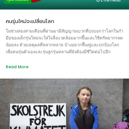
2 min
read
คนรุ่นใหม่จะเปลี่ยนโลก
ในช่วงสองสามเดือนที่ผ่านมามีสัญญาณบวกที่บ่งบอกว่าโลกในกำ
มือของเด็กรุ่นใหม่จะใส่ใจสิ่งแวดล้อมมากขึ้นและใช้ทรัพยากรลด
น้อยลง ด้วยเหตุผลที่หลากหลาย บ้างอยากฟื้นฟูและปกป้องโลก
เพื่อคนรุ่นตัวเองและรุ่นลูกรุ่นหลานที่ยังต้องมีชีวิตต่อไปอีก
ยาวนาน บ้างอยากหวนคืนสู่ความทรงจำวัยเด็ก บ้างเพื่อสร้างการ
รับรู้และยอมรับในโซเชียลมีเดีย ภาพ
Read More
จาก: https://mgronline.com/ เหตุการณ์แรกคือข่าวการฟื้นคืนชีพ
ของอาชีพคนส่งนมในอังกฤษ บริษัทส่งนมในกรุงลอนดอน
ประเทศอังกฤษเปิดเผยว่าหนุ่มสาวเจนวายและมิลเลเนียลอายุ
ประมาณ 20-40 ปี (เกิดปีค.ศ. 1980-2000) หันมาสั่งนมจากขวด
แก้วมากขึ้นเพราะต้องการลดการใช้พลาสติกใช้ครั้งเดียวทิ้ง โดย
เมื่อปีที่แล้วยอดสั่งนมจากขวดแก้วเติบโตขึ้นถึง 25 % จาก
ปริมาณการสั่งนมทั้งหมด 5 แสนลิตรต่อวัน ซึ่งบริษัทส่งนมบอกว่า
เหมือนเป็นเรื่องเหนือธรรมชาติเลยทีเดียว นอกเหนือจากเหตุผล
เรื่องสิ่งแวดล้อม คนกลุ่มนี้หันกลับมาสั่งนมจากขวดแก้วแม้ต้อง