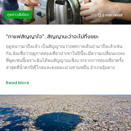
จำลองการเคลื่อนไหวของฝุ่นจิ๋วจากจุดกำเนิดมุมหนึ่งของโลก
เคลื่อนไปยังจุดต่างๆ ทั่วโลก เป็นการตอกย้ำว่าฝุ่นจิ๋วเคลื่อนที่
คุยข่าวสีเขียว
2 min
read
แบบไร้พรมแดนและเป็นปัญหาสากล ดูแล้วตื่นเต้นและน่ากลัวไป
พร้อมกัน ภาพจาก: https://board.postjung.com/934650 วิกฤติฝุ่น
จิ๋วที่ปกคลุมกรุงเทพมหานครและเมืองใหญ่ในปีนี้ทำให้คนไทยทั้ง
“กาแฟสัญญาใจ”…สัญญานะว่าจะไม่ทิ้งขยะ
ตระหนกและตระหนักถึงภัยอันตรายกันถ้วนหน้า และเนื่องจาก
เป็นปีแรกที่ประเทศไทยถูกจู่โจมจากฝุ่นจิ๋วเป็นวงกว้าง จากปกติ
ฤดูหนาวมาถึงแล้ว เป็นสัญญาณว่าเทศกาลเดินป่ามาถึงแล้วเช่น
วิกฤติฝุ่นจิ๋วครอบคลุมเฉพาะพื้นที่ภาคเหนือและภาคใต้ จึงเป็น
กัน ฉันเชื่อว่าฤดูกาลท่องเที่ยวป่าเขาในปีนี้จะมีความเปลี่ยนแปลง
ธรรมดาอยู่นั่นเองที่มาตรการรับมือส่วนใหญ่จะเป็นมาตรการ
ที่พูดเช่นนี้เพราะฉันได้พบสัญญาณเชิงบวกจากการท่องเที่ยวครั้ง
เฉพาะหน้าแบบนักผจญเพลิง อะไรที่ฉวยได้ก็หยิบมาใช้ เข้า
ล่าสุดที่น้ำตกปิตุ๊โกลและดอยมะม่วงสามหมื่น อำเภออุ้มผาง
ทำนองดีกว่าไม่ทำอะไรเลย ไม่ว่าจะเป็นการทำฝนเทียมหรือการ
จังหวัดตาก เช้าตรู่ขณะที่กำลังเตรียมตัวออกเดินทางจากจุดกาง
ฉีดน้ำ หากวงจรธรรมชาติและพฤติกรรมการใช้ชีวิตของคนไทย
เต้นท์ไปยังดอยมะม่วงสามหมื่น ฉันเห็นคนกลุ่มเล็กๆ 3-4 คน
Read More
ยังไม่เปลี่ยนแปลง ดูเหมือนปีหน้าเราจะเผชิญหน้ากับวิกฤติฝุ่นจิ๋ว
จัดแจงปูผ้าใบริมทางเดินแล้วนำเครื่องชงกาแฟขนาดใหญ่พร้อม
อีกครั้ง และหากภาครัฐไทยรู้จักใช้โอกาสในวิกฤติแทนการเชื่อ
เครื่องบดและอุปกรณ์อื่นๆ ออกมาตั้ง คนหนึ่งทำหน้าที่บดกาแฟ
โชคลางหรือรอธรรมชาติเข้าข้าง เราควรมีมาตรการเชิงรุกที่
อีกคนทำหน้าที่ชง พลางร้องเรียกผู้คนที่เดินผ่านให้แวะชิมฟรี ฉัน
วัดผลได้เพื่อป้องกันการก่อมลพิษฝุ่นจิ๋วที่จุดกำเนิดแทนการ
สาวเท้าไปตามกลิ่นหอมกรุ่นของกาแฟและคำเชื้อเชิญ สั่งคาปูชิ
ป้องกันที่ปลายจมูกซึ่งทำให้คนไทยเสียค่าใช้จ่ายมหาศาลในการ
โน่ร้อน และถามไถ่ที่มาของพวกเขา “โอ๊ค” ชายหนุ่มที่ทำหน้าที่
ซื้อเครื่องป้องกันที่ปลายจมูกและการรักษาความเจ็บป่วยจากฝุ่น
ชงกาแฟเล่าว่าพวกเขามาจากกลุ่ม “อาสาเที่ยว” กลุ่มท่องเที่ยวที่
เช่นเดียวกับที่ประเทศแห่งมลพิษอย่างจีนเคยทำให้เห็นมาแล้ว
อยากให้คนไปเที่ยวได้อะไรมากกว่าไปเที่ยว ในฐานะคนรักกาแฟ