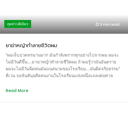
กระทบใจเขาว่า “พวกพี่มาบ้านผมเพื่อทิ้งขยะหรือ” ไม่มีใครอยาก
ทำความสะอาดตัวเองในแค่ 5 ปีเท่านั้น” ขณะที่คนส่วนใหญ่คิด
ให้บ้านตัวเองเป็นที่ทิ้งขยะ ช่วงปิดเทศกาลท่องเที่ยวปีที่แล้ว กลุ่ม
ว่าการกำจัดขยะในทะเลทำได้ด้วยการนำเรือและตาข่ายไปดัก
ชาวบ้านและเยาวชนจาก 8 หมู่บ้านรอบๆ น้ำตกปิตุ๊โกลจึงรวม
จับขยะและนำขึ้นมาจัดการบนบก แต่เด็กหนุ่มผู้หลงไหลการดำ
กลุ่มกันเก็บขยะจากน้ำตกปิตุ๊โกลและดอยมะม่วงสามหมื่นลงสู่พื้น
คุยข่าวสีเขียว
3 min
read
น้ำอย่างโบยันใช้หลักการทางวิทยาศาสตร์ในระดับมัธยมปลายมา
ราบ ปริมาณขยะมากถึงเกือบ […]
ประยุกต์ เขาคิดว่าพลังงานจากแสงอาทิตย์ และกระแสน้ำ
สามารถขับเคลื่อนขยะในท้องทะเลไปยังชายฝั่งได้ “ถ้าเราอยาก
ยาฆ่าหญ้าทำลายชีวิตผม
จะทำสิ่งที่แตกต่างออกไป ก็ต้องคิดให้แตกต่าง ทำไมต้องลงไปใน
มหาสมุทร ในเมื่อมหาสมุทรเข้ามาหาคุณได้ ทำไมต้องเอาเรือไป
“ผมเจ็บปวดทรมานมาก มันกำลังพรากทุกอย่างไปจากผม ผมจะ
ลอยลำแล้วกวาดขยะ แทนที่จะวิ่งตามเก็บพลาสติก คุณก็แค่รอ
ไม่มีวันดีขึ้น…ยาฆ่าหญ้าทำลายชีวิตผม ถ้าผมรู้ว่ามันอันตราย
ให้พลาสติกลอยเข้ามาหาคุณ โดยไม่ต้องเสียพลังงานอะไรเลย”
ผมจะไม่มีวันฉีดพ่นมันบนสนามของโรงเรียน…มันผิดจริยธรรม”
แนวคิดนี้ทำให้เขาได้รับรางวัลการออกแบบเชิงเทคนิคยอดเยี่ยม
ดีเวน จอห์นสันอดีตคนงานในโรงเรียนแห่งหนึ่งแถลงต่อศาล
จากมหาวิทยาลัยเทคโนโลยีเดลฟท์ เนเธอร์แลนด์ รางวัล 20 นัก
ซานฟรานซิสโก สหรัฐอเมริกา จอห์นสันเข้ามาทำงานที่โรงเรียน
ธุรกิจรุ่นเยาว์ที่มีอนาคตไกล และรางวัลแชมป์ออฟดิเอิร์ธ ของ
ตั้งแต่ปีพ.ศ. 2555 เขามีหน้าที่ฉีดพ่นยาฆ่าหญ้าที่สนามโรงเรียน
Read More
องค์การสหประชาชาติ จากนักเรียนมัธยมเมื่อหกปีที่แล้ว วันนี้โบ
เขาบอกว่าแม้จะสวมเครื่องป้องกันอย่างแน่นหนา แต่ก็มักจะ
ยันกลายเป็นนักศึกษาด้านวิศวกรรมการบิน เขาระดมทุนทาง
สัมผัสกับราวด์อัพและแรงเยอร์โปรอย่างหลีกเลี่ยงไม่ได้ ผลิต
สาธารณะผ่านระบบคลาวด์ได้เงินประมาณ 2.2 […]
ภัณฑ์ไกลโฟเสตทั้งคู่เป็นของมอนซานโต้ เขาถูกวินิจฉัยว่าเป็น
มะเร็งเมื่อปีพ.ศ.2557 และเชื่อว่าการสัมผัสกับยาฆ่าหญ้าทำให้
เขาป่วยเป็นมะเร็งเม็ดเลือดขาว…ผิวหนังผุพองเป็นแผลไปทั่ว