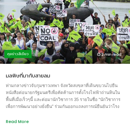
บ้านและสวนกระเทียมดังที่เห็น ส่วนป่าไม้ริมแม่น้ำปิงก็มีไร่สวน
เรากล่าวอ้าง ข้อมูลจากทั่วโลกล้วนเคลื่อนไปในทิศทางเดียวกันว่า
รุกคืบเข้ามาจนเกือบถึงแนวแม่น้ำ “เราล็อคคอชาวบ้านเป็นตัว
ไฟฟ้าจากพลังงานหมุนเวียนถูกลงเรื่อยๆ และในอีกไม่กี่ปีจะถูก
ประกัน ๆ […]
กว่าไฟฟ้าจากโรงไฟฟ้าดั้งเดิมและสกปรกอย่างโรงไฟฟ้าถ่านหิน
30 มกราคม นิตยสารฟอร์บรายงานว่ายุคสมัยอันรุ่งโรจน์ของ
ถ่านหินในอินเดียกำลังจะล่มสลายในไม่ช้า 2 ใน 3 ของโรงไฟฟ้า
ถ่านหินมีต้นทุนสูงกว่าโรงไฟฟ้ายุคใหม่อย่างโรงไฟฟ้าพลังงาน
แสงอาทิตย์และพลังงาน และสัดส่วนการใช้ถ่านหินในประเทศที่
คุยข่าวสีเขียว
2 min
read
ในปี พ.ศ.2559-2560 มีสัดส่วนสูงถึง 80 % กำลังเปลี่ยนไป
เนื่องจากต้นทุนไฟฟ้าจากโรงไฟฟ้าพลังงานหมุนเวียนถูกลงครึ่ง
หนึ่งภายใน 2 ปี และจะยังคงต่ำลงเรื่อยๆ ปัจจุบันราคาขายส่ง
มลพิษที่มากับสายลม
ไฟฟ้าจากพลังงานแสงอาทิตย์และพลังงานลมถูกกว่าโรงไฟฟ้า
พลังงานถ่านหินเฉลี่ย 20 % และในการประมูลไฟฟ้าล่าสุดพบว่า
ท่ามกลางข่าวจับกุมชาวเทพา จังหวัดสงขลาที่เดินขบวนไปยืน
65 % ของโรงไฟฟ้าถ่านหิน ขายไฟในอัตราที่สูงกว่าไฟฟ้าจาก
หนังสือต่อนายกรัฐมนตรีเพื่อคัดค้านการตั้งโรงไฟฟ้าถ่านหินใน
โรงไฟฟ้าพลังงานหมุนเวียน ภาพ
พื้นที่เมื่อเร็วๆนี้ และต่อมานักวิชาการ 35 รายในชื่อ “นักวิชาการ
จาก: http://www.greenpeace.org/seasia/th/news/blog1/blog/59851/
เพื่อการพัฒนาอย่างยั่งยืน” ร่วมกันออกแถลงการณ์ยืนยันว่าโรง
จุดสำคัญอยู่ที่เมื่อปีที่แล้ว (2016-2017) เป็นครั้งแรกที่การติดตั้ง
ไฟฟ้าถ่านหินไม่เป็นอันตรายต่อสุขภาพและสิ่งแวดล้อม ส่วนใหญ่
โรงไฟฟ้าพลังงานหมุนเวียนล้ำหน้ากำลังการผลิตของโรงไฟฟ้า
เป็นนักวิชาการสายวิศวกรรมและพลังงาน และไม่มีหน้าที่ศึกษา
Read More
ถ่านหินถึง 2 เท่า และโรงไฟฟ้าถ่านหินในประเทศอินเดียเกือบทุก
ผลกระทบเชิงสุขภาพเกี่ยวกับโรงไฟฟ้าถ่านหินแต่อย่างใด