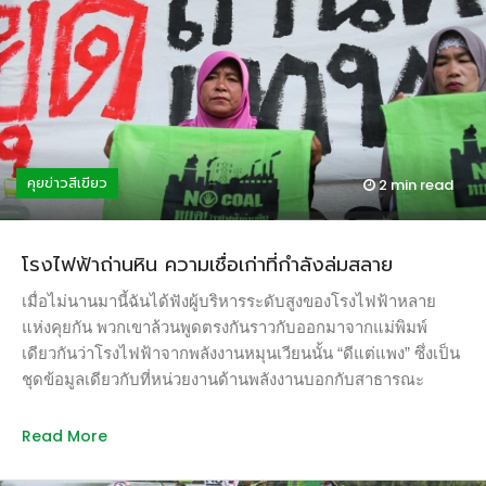
กำลัง “ให้ยา” ผสมไประบบน้ำฉีดพรมลงไปในแปลงกระเทียมให้
ข้อมูล ผู้ร่วมทางของฉันซึ่งทำงานอยู่ในแวดวงสารเคมีเกษตรบอก
ว่าสารเคมีที่ใช้ในสวนกระเทียมเป็นสารเคมีชนิดดูดซึม ซึ่งรู้จักกัน
ดีในชื่อ “พาราควอต” และ “ไกลโฟเซต” 3 วันที่เดินลัดเลาะและ
ลุยไปตามแม่น้ำปิง จากสวนกระเทียมสู่แนวป่า จากหมู่บ้านหนึ่งสู่
หมู่บ้านหนึ่ง จากบริเวณต้นน้ำที่เป็นลำธารน้ำใสสายเล็กๆ บาง
ช่วงสามารถกระโดดข้ามได้ ค่อยๆ ขยายกว้างขึ้น ช่วงต้นน้ำแม้
คุยข่าวสีเขียว
2 min
read
น้ำใสสะอาดแต่ไม่มีสัตว์น้ำอย่างกุ้งหอยปูปลาหรือแมลงปอซึ่ง
เป็นสัตว์ที่บ่งบอกว่าน้ำมีคุณภาพดีปรากฎให้เห็น บางช่วงน้ำจาก
สวนกระเทียมไหลผ่านหญ้าที่เหี่ยวเฉาและไหม้เกรียม จนเมื่อเดิน
โรงไฟฟ้าถ่านหิน ความเชื่อเก่าที่กำลังล่มสลาย
ลึกเข้ามาในเขตป่าในวันที่สอง จึงเริ่มเห็นชาวบ้านขุดดินกลาง
แม่น้ำเพื่อวางเครื่องมือหาปลา ยามค่ำคืน คณะของพวกเราหยุด
เมื่อไม่นานมานี้ฉันได้ฟังผู้บริหารระดับสูงของโรงไฟฟ้าหลาย
พักค้างคืนริมแม่น้ำปิง ล้อมวงพูดคุยแลกเปลี่ยนประสบการณ์ที่
แห่งคุยกัน พวกเขาล้วนพูดตรงกันราวกับออกมาจากแม่พิมพ์
พบเห็นช่วงที่เดินผ่านมา กลุ่มคนกรุงเทพและต่างถิ่นบอกเล่าถึง
เดียวกันว่าโรงไฟฟ้าจากพลังงานหมุนเวียนนั้น “ดีแต่แพง” ซึ่งเป็น
ความประทับใจในธรรมชาติริมฝั่งแม่น้ำปิง ทว่า “ตุ๊ลุง” พระวัยเจ็ด
ชุดข้อมูลเดียวกับที่หน่วยงานด้านพลังงานบอกกับสาธารณะ
สิบที่ทำงานรณรงค์รักษาป่าและแม่น้ำปิงมากว่า 20 ปีกลับบอกว่า
ปลายมกราคมเป็นช่วงที่บริษัททั่วโลกประกาศผลประกอบการ
สลดใจ เพราะเห็นความเสื่อมโทรมของแม่น้ำและป่าไม้เพิ่มขึ้นทุก
ไตรมาสสุดท้ายและสรุปผลประกอบการของปีที่ผ่านมา ผลลัพธ์ที่
Read More
ปี ตุ๊ลุงเคยเห็นป่าสมบูรณ์ที่บริเวณชายแดนที่ค่อยๆ ผันเปลี่ยนเป็น
แตะต้องได้ในรูปของผลประกอบของบริษัทพลังงานหมุนเวียน
ชุมชน เริ่มจากชาวบ้าน 5 ครอบครัวแรก ขยายพื้นที่กลายเป็นวัด
เหล่านี้กลับตรงกันข้ามกับสิ่งที่คนในแวดวงพลังงานดั้งเดิมในบ้าน