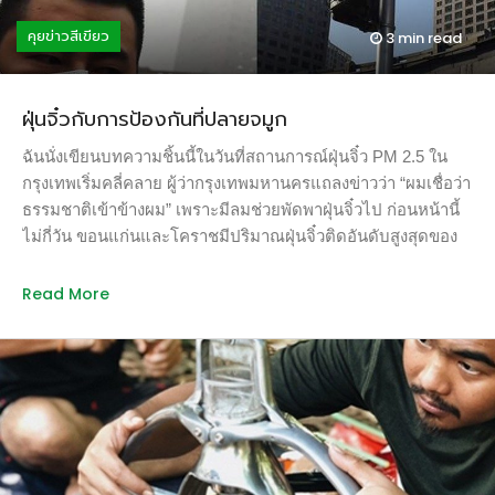
อะไร ไม่ได้ช่วยอะไรเราเลย คุณไม่สามารถนั่งรอให้ความหวังมา
คุยข่าวสีเขียว
3 min
read
หา ดังนั้นคุณก็ทำเหมือนเด็กถูกตามใจที่ไร้ความรับผิดชอบ ถ้าจะ
บอกว่าเราเสียเวลาเรียน ก็ขอบอกว่าผู้นำทางการเมืองของเราเสีย
มาหลายทศวรรษที่จะยอมรับเรื่องโลกร้อนและลงมือทำอะไรสัก
ฝุ่นจิ๋วกับการป้องกันที่ปลายจมูก
อย่าง และเมื่อเวลากำลังจะหมดลงเรื่อยๆ เราจึงลงมือทำกิจกรรม
เราเก็บกวาดขยะที่พวกคุณสร้างไว้ และเราจะไม่หยุดจนกว่าเรา
ฉันนั่งเขียนบทความชิ้นนี้ในวันที่สถานการณ์ฝุ่นจิ๋ว PM 2.5 ใน
จะทำสำเร็จ” เธอกล่าวในงานสังคมพลเมืองเพื่อฟื้นฟูยุโรป (Civil
กรุงเทพเริ่มคลี่คลาย ผู้ว่ากรุงเทพมหานครแถลงข่าวว่า “ผมเชื่อว่า
Society for Eunaissance) เมื่อวันที่ 21 กุมภาพันธ์ที่เพิ่งผ่านมา
ธรรมชาติเข้าข้างผม” เพราะมีลมช่วยพัดพาฝุ่นจิ๋วไป ก่อนหน้านี้
หลังจากหยุดเรียนมาประท้วงหน้ารัฐสภาสวีเดนติดต่อกันหลาย
ไม่กี่วัน ขอนแก่นและโคราชมีปริมาณฝุ่นจิ๋วติดอันดับสูงสุดของ
สัปดาห์ เธอลุกขึ้นมาเรียกร้องให้เยาวชนทั้วโลกหันมากดดันพวก
ประเทศ และถูกแทนที่โดยจังหวัดแพร่ ลำปาง และเชียงใหม่ใน
ผู้ใหญ่ที่ดูดายให้หันมาลงมือแก้ปัญหาโลกร้อน โดยเขียน
วันต่อๆ มา ระหว่างนั้นเพื่อนๆ ของฉันต่างประกาศหาซื้อหน้ากาก
Read More
จดหมายผ่านสื่อเดอะการ์เดี้ยน ส่งถึงเยาวชนทั่วโลกเรียกร้องให้
กันฝุ่นจิ๋วและเครื่องฟอกอากาศกันจ้าละหวั่น บรรยากาศตื่น
พวกเขาออกมาแสดงเจตนารมณ์ปกป้องโลก ด้วยการประท้วงครั้ง
ตระหนกมิต่างกับที่คนกรุงเทพประสบตลอดหนึ่งเดือนที่ผ่านมา
ใหญ่พร้อมกันเพื่อแสดงให้พวกผู้ใหญ่เห็นว่าเด็กๆ […]
เพื่อนชาวกรุงของฉันลงทุนซื้อเครื่องฟอกอากาศมูลค่ากว่าหมื่น
บาทและเครื่องวัดฝุ่นจิ๋วแบบพกพาราคาประมาณสองพันบาท ซึ่ง
ท่ามกลางความตื่นตระหนกและตื่นตัว เงินไม่สามารถซื้อได้ทุกสิ่ง
เพราะสินค้าขาดตลาด ในห้วงเวลาเดียวกัน องค์การบริหารการ
บินและอวกาศแห่งชาติ สหรัฐอเมริกาหรือนาซ่าเผยแพร่แบบ