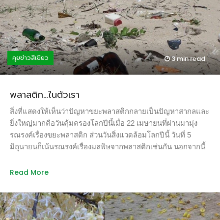
คนไทยและแรงงานต่างชาติ การคัดแยกของมีค่าจากขยะอิเลก
ประชาชน แต่ยังเป็นการต่อสู้ระหว่างหน่วยงานที่ดูแลเรื่องสิ่ง
ทรอนิกส์เป็นธุรกิจที่หอมหวาน สหพันธ์การสื่อสารโทรคมนาคม
แวดล้อมและหน่วยงานด้านสุขภาพของสหรัฐอเมริกาอีกด้วย โดย
สากล (ITU) คาดการณ์ว่า ในปีพ.ศ. 2559 การคัดแยกวัสดุมีค่าใน
เมื่อปี พ.ศ. 2558 คณะทำงานว่าด้วยการวิจัยเรื่องมะเร็ง (IARC)
ขยะอิเลกทรอนิกส์ทั่วโลกมีมูลค่า 55,000 ล้านยูโร หรือประมาณ
ขององค์การอนามัยโลกจัดให้ไกลโฟเสตเป็นสารที่ “อาจก่อมะเร็ง
2.1 ล้านล้านบาท ทองคำแม้จะมีปริมาณน้อยสุดคือ 500
ในมนุษย์” และมีความสัมพันธ์กับการเกิดโรค 22 ชนิด เช่น เบา
คุยข่าวสีเขียว
3 min
read
เมตริกตันแต่มีมูลค่าสูงสุดประมาณ 6.93 แสนล้านบาท พลาสติก
หวาน ความดันสูง […]
ปริมาณมากสุดคือ 12.2 ล้านตัน มูลค่าประมาณ 5.77 แสนล้าน
บาท ด้านศูนย์วิจัยกสิกรไทยประเมินว่าในปีพ.ศ. 2559 ตลาด
พลาสติก…ในตัวเรา
รีไซเคิลขยะอิเล็กทรอนิกส์ในประเทศไทยมีมูลค่า 4,770 ล้านบาท
และคาดว่าปี 2560 จะมีมูลค่าประมาณ 4,920-5,000 ล้านบาท
สิ่งที่แสดงให้เห็นว่าปัญหาขยะพลาสติกกลายเป็นปัญหาสากลและ
โดยขยะอิเล็กทรอนิกส์ 1 ตันสร้างมูลค่าได้ 67,100 บาท อาจมี
ยิ่งใหญ่มากคือวันคุ้มครองโลกปีนี้เมื่อ 22 เมษายนที่ผ่านมามุ่ง
คำถามว่าหากเป็นธุรกิจที่หอมหวานจริง ทำไมประเทศต่างๆ จึง
รณรงค์เรื่องขยะพลาสติก ส่วนวันสิ่งแวดล้อมโลกปีนี้ วันที่ 5
พยายามผลักดันขยะอิเลกทรอนิกส์ไปให้พ้นเขตแดนของตัวเอง
มิถุนายนก็เน้นรณรงค์เรื่องมลพิษจากพลาสติกเช่นกัน นอกจากนี้
คำตอบคือในประเทศพัฒนาแล้วซึ่งมีมาตรฐานความปลอดภัยต่อ
ยังมีข่าวคราวเกี่ยวกับขยะพลาสติกเกิดขึ้นมากมาย เช่น แพขยะ
มนุษย์และสิ่งแวดล้อมและค่าแรงงานสูง การคัดแยก รีไซเคิล
ในมหาสมุทรแปซิฟิคมีขนาดเท่าประเทศฝรั่งเศสแล้ว ซึ่งใหญ่กว่า
Read More
และการกำจัดขยะดังกล่าวมีต้นทุนสูงกว่าผลักภาระไปยังประเทศ
ที่นักวิทยาศาสตร์คาดการณ์ไว้ และประเทศไทยเป็นหนึ่งใน 5
อื่นหลายเท่า และต่อให้กำจัดดีอย่างไรก็ยังคงมีสารเคมีอันตราย
ประเทศที่ทิ้งขยะลงทะเลมากที่สุดในโลก อาจเป็นเพราะคนส่วน
ตกค้างอยู่ในดินน้ำและอากาศอยู่นั่นเอง […]
ใหญ่คิดว่าขยะเป็นเรื่องไกลตัว ทะเลและมหาสมุทรนั้นอยู่ห่างไกล
ไม่อาจส่งผลกระทบกับการกินอยู่ของเราได้ นับว่าเข้าใจผิดอย่าง