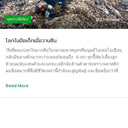
ย้อนกลับไปเมื่อ 4-5 ปีที่แล้ว ช่วงฤดูหนาวของทุกปี โดยเฉพาะ
เขาและกลุ่มจึงเลือกทำสิ่งที่รักและถนัดด้วยการซื้อเครื่องชงกาแฟ
เดือนกุมภาพันธ์ ซึ่งเป็นช่วงเทศกาลตรุษจีนที่ชาวจีนนับพันล้าน
ร็อกซ์เอสเปรสโซ่มูลค่าเกือบหมื่นที่มีคุณสมบัติพิเศษคือเป็น
คนควรมีโอกาสเฉลิมฉลองเทศกาลปีใหม่ในที่โล่งแจ้ง เด็กเล็ก
คุยข่าวสีเขียว
2 min
read
เครื่องชงกาแฟแรงดันสูงที่ให้รสชาติและกลิ่นหอมกรุ่นราวกับ
และคนชราในเมืองหลวงปักกิ่งกลับต้องเก็บตัวอยู่ในบ้านเรือน
เครื่องชงกาแฟชั้นดีโดยไม่ต้องใช้ไฟฟ้า พวกเขาหอบหิ้วเครื่องทำ
เพราะปริมาณฝุ่นจิ๋วเกินมาตรฐานความปลอดภัยทางสุขภาพ ด้วย
กาแฟและอุปกรณ์ไปทุกที่ที่ไปเที่ยว เพื่อทำกาแฟสดและเครื่อง
เห็นว่าเป็นเรื่องเกี่ยวข้องกับสุขภาพของทุกผู้ทุกคน หากไม่มีการ
โลกในมือเด็กเมื่อวานซืน
ดื่มร้อนอื่นๆ แจกนักท่องเที่ยวโดยไม่เลือกว่าเป็นพวกเขาพวกใคร
จัดการอาจบานปลายกลายเป็นปัญหาความมั่นคงของประเทศได้
สิ่งเดียวที่พวกเขาต้องการตอบแทนคือคำมั่นสัญญาจากผู้ดื่มว่าจะ
“สิ่งที่ผมแปลกใจมากคือใจกลางมหาสมุทรที่มนุษย์ไม่เคยไปเยือน
นายกรัฐมนตรีหลี่ เคอเฉียง จึงประกาศทำสงครามกับมลพิษต่อ
นำขยะจากการกินใช้ของตัวเองทุกชิ้นติดตัวกลับไปด้วย เป็นที่มา
กลับมีพลาสติกมากกว่าแพลงก์ตอนถึง 6 เท่า ทุกปีึสัตว์เลี้ยงลูก
หน้าสมาชิกพรรคสภาประชาชนแห่งชาติจำนวนสามพันคน โดย
ของ “กาแฟสัญญาใจ” “สัญญาแล้วนะ” เขาร้องบอกขณะที่ฉันจิบ
ด้วยนมนับแสนตัวและนกทะเลอีกนับล้านตัวตายเพราะพลาสติก
บอกว่า “หมอกควันเป็นเหมือนสัญญาณไฟแดงของธรรมชาติที่
คาปูชิโน่ร้อนๆ หอมกรุ่น “ชัวร์อยู่แล้ว” ฉันตอบน้ำเสียงหนักแน่น
ผมช็อคมากที่สิ่งมีชีวิตเหล่านี้กำลังจะสูญพันธุ์ และช็อคยิ่งกว่าที่
เตือนให้เห็นถึงการพัฒนาที่มืดบอดและไร้ประสิทธิภาพ” ในเดือน
ทุกครั้งที่เดินป่าฉันคงนึกถึง “สัญญาใจ” ที่มีต่อกัน เป็นคำขอที่ไม่
คนในแวดวงนี้บอกว่าการเก็บขยะเป็นเรื่องเป็นไปไม่ได้” โบยัน
กุมภาพันธ์ พ.ศ. […]
มากเกินไปเลย หากนักท่องเที่ยวทุกคนทำตามคำมั่นสัญญาก็จะส่ง
สแลต เด็กหนุ่มชาวดัชน์บอกเล่า ย้อนกลับไปเมื่อ 6 ปีที่แล้ว เขา
Read More
ผลกระทบอันยิ่งใหญ่ต่อธรรมชาติ เพราะขยะในเขตอุทยานแห่ง
เป็นนักเรียนมัธยมวัย 17 ปีที่ฮ็อตที่สุดในแวดวงนักอนุรักษ์สิ่ง
ชาติเกือบร้อยทั้งร้อยก็มาจากนักท่องเที่ยวนั่นเอง โอ๊คและคณะ
แวดล้อม หลังการพูดที่เวที TedTalk ว่าเขามีวิธีกำจัดขยะกอง
ไม่ได้มาที่นี่เป็นครั้งแรก หลายปีก่อนเขาเคยมาเที่ยวน้ำตกปิตุ๊โก
มหึมาขนาดใหญ่กว่าประเทศฝรั่งเศส 3 เท่า หรือน้ำหนักประมาณ
ลก่อนที่น้ำตกนี้จะเป็นที่รู้จักในหมู่นักเดินป่า เมื่อนักท่องเที่ยวเพิ่ม
80,000 เมตริกตัน “ชาลร์ส มัวร์ นักวิจัยที่ค้นพบแผ่นขยะใน
มากขึ้น วันหยุดยาวบางช่วงมีนักท่องเที่ยวนับพันคน ขยะก็เพิ่ม
มหาสมุทรแปซิฟิคประมาณการว่าต้องใช้เวลา 79,000 ปีเพื่อ
มากขึ้นเป็นเงาตามตัว ครั้งหนึ่งเด็กๆ ในหมู่บ้านเคยตั้งคำถาม
จัดการขยะในมหาสมุทรแปซิฟิก แต่ผมเชื่อว่ามหาสมุทรสามารถ