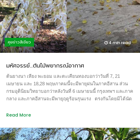
ยิ่ง ขยะที่เราใช้และทิ้งไม่ได้หายไปไหน เพียงแต่แปรรูปออกมา
เป็นชิ้นส่วนเล็กๆ สอดแทรกอยู่ในสิ่งแวดล้อม และย้อนกลับมาหา
เราผ่านอาหารการกินของเรานั่นเอง ช่วง 2-3 ปีมานี้มีข่าวการวิจัย
การปนเปื้อนพลาสติกในอาหารหลักของมนุษย์ออกมาเป็นระยะ
ทั้งน้ำประปา เบียร์ เกลือ และสัตว์ทะเลล้วนมีพลาสติกจิ๋วหรือ
คุยข่าวสีเขียว
4 min
read
ไมโครพลาสติกปนเปื้อนอยู่ทั้งสิ้น ต้นเมษายนที่ผ่านมา นักวิจัยใน
สหรัฐอเมริกาวิเคราะห์ตัวอย่างน้ำประปา 159 ตัวอย่าง ใน 14
ประเทศ โดยแบ่งเป็นกลุ่มตัวอย่างจากประเทศพัฒนาแล้วและ
มหัศจรรย์…ต้นไม้พยากรณ์อากาศ
ประเทศกำลังพัฒนาอย่างละครึ่ง พบว่ากลุ่มตัวอย่าง 81 % ปน
เปื้อนฝุ่นละอองที่เกิดจากกิจกรรมมนุษย์ ซึ่งส่วนใหญ่ (98.3 %)
ต้นยางนา เหียง พะยอม และตะเคียนทองบอกว่าวันที่ 7, 21
เป็นเส้นใยพลาสติกขนาด 0.1-5 มิลลิเมตร เกินกว่าครึ่งของน้ำดื่ม
เมษายน และ 18,28 พฤษภาคมนี้จะมีพายุฝนในภาคอีสาน ส่วน
บรรจุขวดใช้น้ำประปาเป็นวัตถุดิบ จึงไม่น่าแปลกใจที่พบว่าน้ำดื่ม
กรมอุตินิยมวิทยาบอกว่าหลังวันที่ 6 เมษายนนี้ กรุงเทพฯ และภาค
บรรจุขวดส่วนใหญ่ปนเปื้อนชิ้นส่วนจิ๋วจากพลาสติก โดยล่าสุด
กลาง และภาคอีสานจะมีพายุฤดูร้อนรุนแรง ตรงกันโดยมิได้นัด
ขององค์กรสื่อที่ไม่แสวงผลกำไรชื่อ Orb Media นำน้ำดื่มบรรจุ
หมาย!!! ย้อนกลับไปเมื่อ 29 มีนาคม 2548 ขณะที่อาจารย์นพพร
ขวดจากทั่วโลกจำนวน 11 ยี่ห้อ […]
นนทภา นักวิทยาศาสตร์ คณะเภสัชศาสตร์ มหาวิทยาลัยขอน
Read More
เเก่น ยืนอยู่ใต้ต้นยางนาในมหาวิทยาลัยขอนแก่น ดอกยางนาก็
หล่นลงมาบนศีรษะของเขา ในปีต่อมาดอกยางนาต้นเดิมหล่นใน
วันที่ 15 มีนาคม 2549 “ผมเอะใจว่าทำไมดอกไม้จากต้นไม้ต้น