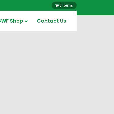
0 items
GWF Shop
Contact Us