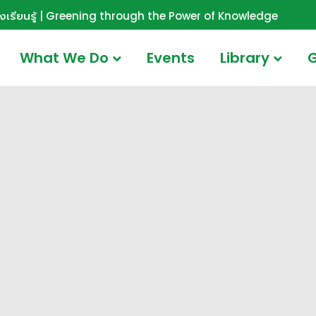
ังเรียนรู้ | Greening through the Power of Knowledge
What We Do
Events
Library