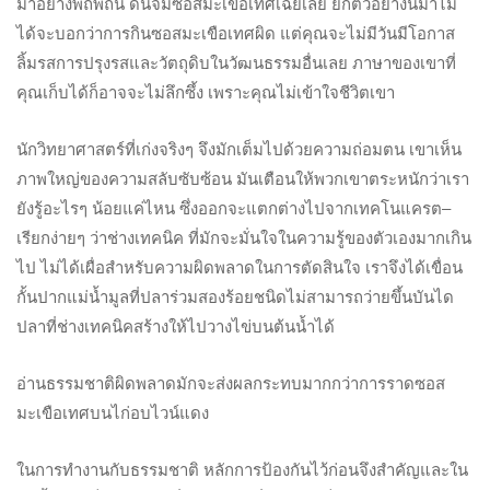
มาอย่างพิถีพิถัน ดันจิ้มซอสมะเขือเทศเฉยเลย ยกตัวอย่างนี้มาไม่
ได้จะบอกว่าการกินซอสมะเขือเทศผิด แต่คุณจะไม่มีวันมีโอกาส
ลิ้มรสการปรุงรสและวัตถุดิบในวัฒนธรรมอื่นเลย ภาษาของเขาที่
คุณเก็บได้ก็อาจจะไม่ลึกซึ้ง เพราะคุณไม่เข้าใจชีวิตเขา
นักวิทยาศาสตร์ที่เก่งจริงๆ จึงมักเต็มไปด้วยความถ่อมตน เขาเห็น
ภาพใหญ่ของความสลับซับซ้อน มันเตือนให้พวกเขาตระหนักว่าเรา
ยังรู้อะไรๆ น้อยแค่ไหน ซึ่งออกจะแตกต่างไปจากเทคโนแครต–
เรียกง่ายๆ ว่าช่างเทคนิค ที่มักจะมั่นใจในความรู้ของตัวเองมากเกิน
ไป ไม่ได้เผื่อสำหรับความผิดพลาดในการตัดสินใจ เราจึงได้เขื่อน
กั้นปากแม่น้ำมูลที่ปลาร่วมสองร้อยชนิดไม่สามารถว่ายขึ้นบันได
ปลาที่ช่างเทคนิคสร้างให้ไปวางไข่บนต้นน้ำได้
อ่านธรรมชาติผิดพลาดมักจะส่งผลกระทบมากกว่าการราดซอส
มะเขือเทศบนไก่อบไวน์แดง
ในการทำงานกับธรรมชาติ หลักการป้องกันไว้ก่อนจึงสำคัญและใน