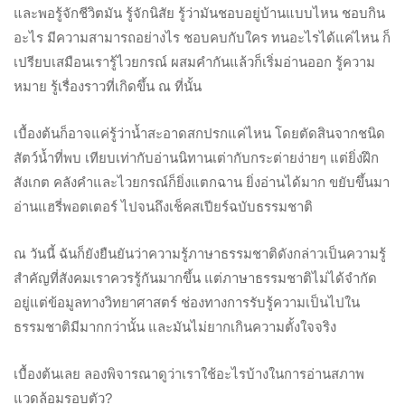
และพอรู้จักชีวิตมัน รู้จักนิสัย รู้ว่ามันชอบอยู่บ้านแบบไหน ชอบกิน
อะไร มีความสามารถอย่างไร ชอบคบกับใคร ทนอะไรได้แค่ไหน ก็
เปรียบเสมือนเรารู้ไวยกรณ์ ผสมคำกันแล้วก็เริ่มอ่านออก รู้ความ
หมาย รู้เรื่องราวที่เกิดขึ้น ณ ที่นั้น
เบื้องต้นก็อาจแค่รู้ว่าน้ำสะอาดสกปรกแค่ไหน โดยตัดสินจากชนิด
สัตว์น้ำที่พบ เทียบเท่ากับอ่านนิทานเต่ากับกระต่ายง่ายๆ แต่ยิ่งฝึก
สังเกต คลังคำและไวยกรณ์ก็ยิ่งแตกฉาน ยิ่งอ่านได้มาก ขยับขึ้นมา
อ่านแฮรี่พอตเตอร์ ไปจนถึงเช็คสเปียร์ฉบับธรรมชาติ
ณ วันนี้ ฉันก็ยังยืนยันว่าความรู้ภาษาธรรมชาติดังกล่าวเป็นความรู้
สำคัญที่สังคมเราควรรู้กันมากขึ้น แต่ภาษาธรรมชาติไม่ได้จำกัด
อยู่แต่ข้อมูลทางวิทยาศาสตร์ ช่องทางการรับรู้ความเป็นไปใน
ธรรมชาติมีมากกว่านั้น และมันไม่ยากเกินความตั้งใจจริง
เบื้องต้นเลย ลองพิจารณาดูว่าเราใช้อะไรบ้างในการอ่านสภาพ
แวดล้อมรอบตัว?