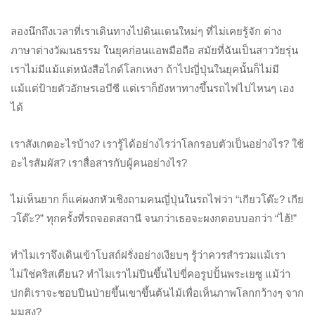
ลองนึกถึงเวลาที่เราเดินทางไปดินแดนใหม่ๆ ที่ไม่เคยรู้จัก ต่าง
ภาษาต่างวัฒนธรรม ในยุคก่อนแอพมือถือ สมัยที่ฉันเป็นสาววัยรุ่น
เราไม่มีแม้แต่หนังสือไกด์โลกเหงา ถ้าไปญี่ปุ่นในยุคนั้นก็ไม่มี
แม้แต่ป้ายตัวอักษรเอบีซี แต่เราก็ยังหาทางขึ้นรถไฟไปไหนๆ เอง
ได้
เราสังเกตอะไรบ้าง? เรารู้ได้อย่างไรว่าโลกรอบตัวเป็นอย่างไร? ใช้
อะไรสัมผัส? เราสื่อสารกับผู้คนอย่างไร?
ไม่เห็นยาก ก็แค่ผงกหัวเชิงถามคนญี่ปุ่นในรถไฟว่า “เกียวโต๊ะ? เกีย
วโต๊ะ?” ทุกครั้งที่รถจอดสถานี จนกว่าเธอจะผงกตอบบอกว่า “ไฮ้!”
ทำไมเราจึงเดินเข้าโบสถ์ฝรั่งอย่างเงียบๆ รู้ว่าควรสำรวมแม้เรา
ไม่ใช่คริสเตียน? ทำไมเราไม่ปีนขึ้นไปขี่คอรูปปั้นพระเยซู แม้ว่า
ปกติเราจะชอบปีนป่ายขึ้นเขาขึ้นต้นไม้เพื่อเห็นภาพโลกกว้างๆ จาก
มุมสูง?