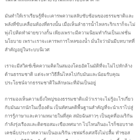
มันทำให้เราเรียนรู้ที่จะเคารพความสลับซับซ้อนของธรรมชาติและ
พลังที่ขับเคลื่อนท้องที่ตรงนั้น เมื่อเห็นลำธารน้ำไหลระริกเราก็จะไม่
พุ่งไปคิดทำฝายขวางกั้น เพียงเพราะมีความนิยมทำกันเป็นแฟชั่น
นโยบาย เพราะเราจะเคารพการไหลของน้ำ มั่นใจว่ามันมีบทบาทที่
สำคัญอยู่ในระบบนิเวศ
เราจะมีสวิตช์เช็คความคิดในสมองโดยอัตโนมัติที่จะไม่ไปหักล้าง
ต้านธรรมชาติ แต่จะหาวิธีลื่นไหลไปกับมันและน้อมรับคุณ
ประโยชน์จากธรรมชาติในลักษณะที่มันเป็นอยู่
การมองเห็นความยิ่งใหญ่ของธรรมชาติแม้ว่าเราจะไม่รู้อะไรเกี่ยว
กับมันมากนักในเบื้องต้น เป็นทัศนคติพื้นฐานสำคัญที่จะนำเราไปสู่
การรู้ภาษาและความหมายในที่สุด สมัยฉันสาวๆ เป็นยุคที่อเมริกัน
กำลังรุ่งเรืองและติดซอสมะเขือเทศมาก ไปไหนกินอะไรก็ชอบราด
เคชฉั่บประกาศความเป็นอเมริกัน เชฟฝรั่งเศสจึงไม่ปลื้ม ทำซอส