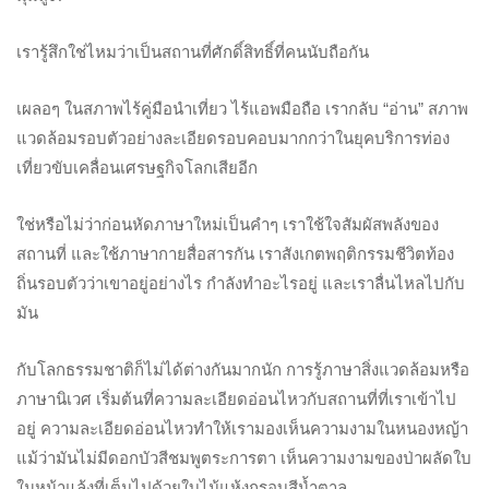
เรารู้สึกใช่ไหมว่าเป็นสถานที่ศักดิ์สิทธิ์ที่คนนับถือกัน
เผลอๆ ในสภาพไร้คู่มือนำเที่ยว ไร้แอพมือถือ เรากลับ “อ่าน” สภาพ
แวดล้อมรอบตัวอย่างละเอียดรอบคอบมากกว่าในยุคบริการท่อง
เที่ยวขับเคลื่อนเศรษฐกิจโลกเสียอีก
ใช่หรือไม่ว่าก่อนหัดภาษาใหม่เป็นคำๆ เราใช้ใจสัมผัสพลังของ
สถานที่ และใช้ภาษากายสื่อสารกัน เราสังเกตพฤติกรรมชีวิตท้อง
ถิ่นรอบตัวว่าเขาอยู่อย่างไร กำลังทำอะไรอยู่ และเราลื่นไหลไปกับ
มัน
กับโลกธรรมชาติก็ไม่ได้ต่างกันมากนัก การรู้ภาษาสิ่งแวดล้อมหรือ
ภาษานิเวศ เริ่มต้นที่ความละเอียดอ่อนไหวกับสถานที่ที่เราเข้าไป
อยู่ ความละเอียดอ่อนไหวทำให้เรามองเห็นความงามในหนองหญ้า
แม้ว่ามันไม่มีดอกบัวสีชมพูตระการตา เห็นความงามของป่าผลัดใบ
ในหน้าแล้งที่เต็มไปด้วยใบไม้แห้งกรอบสีน้ำตาล