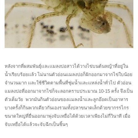
หลังจากที่ผสมพันธุ์เเละเเมลงปอสาวได้วางไข่บนต้นหญ้าที่อยู่ใน
น้ำเรียบร้อยเเล้ว ไม่นานตัวอ่อนแมลงปอก็ฝักออกมาจากไข่ใบน้อย
จำนวนมาก เเละใช้ชีวิตตามพื้นที่ชุ่มน้ำเเละเเหล่งน้ำทั่วไป ตัวอ่อน
แมลงปอที่ออกมาจากไข่ก็จะลอกคราบประมาณ 10-15 ครั้ง จึงเป็น
ตัวเต็มวัย พวกมันกินตัวอ่อนของแมลงน้ำและลูกอ๊อดเป็นอาหาร
บางครั้งก็กินพวกเดียวกันเองรวมทั้งปลาขนาดเล็กด้วยขากรรไกร
ขนาดใหญ่ที่ยื่นออกมาพุ่งจับเหยื่อได้ด้วยเวลาเพียงไม่กี่วินาที เมื่อ
จับเหยื่อได้แล้วจะจับฉีกเป็นชิ้นๆ