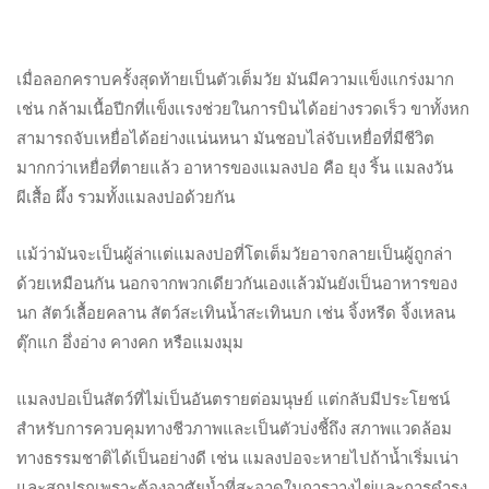
เมื่อลอกคราบครั้งสุดท้ายเป็นตัวเต็มวัย มันมีความแข็งแกร่งมาก
เช่น กล้ามเนื้อปีกที่เเข็งเเรงช่วยในการบินได้อย่างรวดเร็ว ขาทั้งหก
สามารถจับเหยื่อได้อย่างแน่นหนา มันชอบไล่จับเหยื่อที่มีชีวิต
มากกว่าเหยื่อที่ตายแล้ว อาหารของแมลงปอ คือ ยุง ริ้น แมลงวัน
ผีเสื้อ ผึ้ง รวมทั้งแมลงปอด้วยกัน
เเม้ว่ามันจะเป็นผู้ล่าเเต่แมลงปอที่โตเต็มวัยอาจกลายเป็นผู้ถูกล่า
ด้วยเหมือนกัน นอกจากพวกเดียวกันเองเเล้วมันยังเป็นอาหารของ
นก สัตว์เลื้อยคลาน สัตว์สะเทินน้ำสะเทินบก เช่น จิ้งหรีด จิ้งเหลน
ตุ๊กแก อึ่งอ่าง คางคก หรือแมงมุม
แมลงปอเป็นสัตว์ที่ไม่เป็นอันตรายต่อมนุษย์ แต่กลับมีประโยชน์
สำหรับการควบคุมทางชีวภาพและเป็นตัวบ่งชี้ถึง สภาพแวดล้อม
ทางธรรมชาติได้เป็นอย่างดี เช่น แมลงปอจะหายไปถ้าน้ำเริ่มเน่า
และสกปรกเพราะต้องอาศัยน้ำที่สะอาดในการวางไข่เเละการดำรง