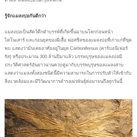
รู้จักเเมลงปอกันดีกว่า
แมลงปอเป็นสัตว์ดึกดำบรรพ์ที่เกิดขึ้นมาบนโลกก่อนหน้า
ไดโนเสาร์ และก่อนยุคของผีเสื้อ ฟอสซิลของแมลงปอที่เก่าแก่ที่ขุด
พบ แสดงว่ามันเคยอาศัยอยู่ในยุค Carboniferous (คาร์บอนิเฟอร์
รัส) หรือประมาณ 300 ล้านปีมาแล้ว บรรพบุรุษของแมลงปอมี
ประวัติศาสตร์อันยาวนานควบคู่มากับบรรพบุรุษของแมลงสาบ
แสดงว่าแมลงทั้งสองชนิดนี้มีความสามารถในการปรับตัวให้เข้ากับ
สิ่งแวดล้อมและมีวิวัฒนาการดำรงเผ่าพันธุ์ต่อมาจนถึงทุกวันนี้