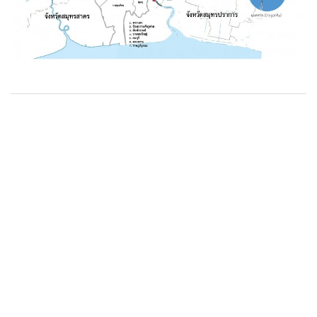
อ้างอิง
ภาพจาก: http://social.tnews.co.th/content/122047/
BKK Wild Watch online
นักล่าเพดานต่ำ
เเมลงปอ
Green world Foundation
ข่าว และ บทความจากทีมงานมูลนิธิโลกสี
เขียว เพื่อความเข้าใจในสิ่งแวดล้อมไทย