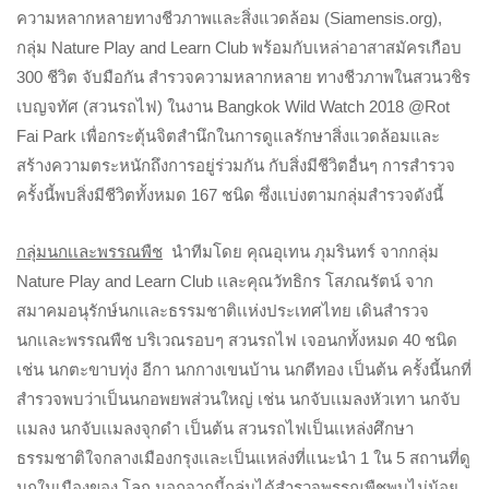
ความหลากหลายทางชีวภาพและสิ่งแวดล้อม (Siamensis.org),
กลุ่ม Nature​ Play and Learn​ Club พร้อมกับเหล่าอาสาสมัครเกือบ
300 ชีวิต จับมือกัน สำรวจความหลากหลาย ทางชีวภาพในสวนวชิร
เบญจทัศ (สวนรถไฟ) ในงาน Bangkok Wild Watch 2018 @Rot
Fai Park เพื่อกระตุ้นจิตสำนึกในการดูแลรักษาสิ่งแวดล้อมและ
สร้างความตระหนักถึงการอยู่ร่วมกัน กับสิ่งมีชีวิตอื่นๆ การสำรวจ
ครั้งนี้พบสิ่งมีชีวิตทั้งหมด 167 ชนิด ซึ่งเเบ่งตามกลุ่มสำรวจดังนี้
กลุ่มนกเเละพรรณพืช
นำทีมโดย คุณอุเทน ภุมรินทร์ จากกลุ่ม
Nature Play and Learn Club เเละคุณวัทธิกร โสภณรัตน์ จาก
สมาคมอนุรักษ์นกเเละธรรมชาติเเห่งประเทศไทย เดินสำรวจ
นกเเละพรรณพืช บริเวณรอบๆ สวนรถไฟ เจอนกทั้งหมด 40 ชนิด
เช่น นกตะขาบทุ่ง อีกา นกกางเขนบ้าน นกตีทอง เป็นต้น ครั้งนี้นกที่
สำรวจพบว่าเป็นนกอพยพส่วนใหญ่ เช่น นกจับเเมลงหัวเทา นกจับ
เเมลง นกจับเเมลงจุกดำ เป็นต้น สวนรถไฟเป็นเเหล่งศึกษา
ธรรมชาติใจกลางเมืองกรุงเเละเป็น​แหล่งที่​แนะนำ​ 1 ใน​ 5 สถานที่ดู
นกในเมืองของ โลก นอกจากนี้กลุ่มได้สำรวจพรรณพืชพบไม่น้อย