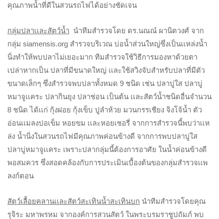
คุณภาพน้ำที่ดีในสวนรถไฟได้อย่างชัดเจน
กลุ่มปลาเเละสัตว์น้ำ
นำทีมสำรวจโดย ดร.นณณ์ ผานิตวงศ์ จาก
กลุ่ม siamensis.org สำรวจบริเวณ บ่อน้ำส่วนใหญ่ซึ่งเป็นเเหล่งน้ำ
นิ่งทำให้พบปลาไม่เยอะมาก ทีมสำรวจใช้วิธีการมองหาด้วยตา
เปล่าหากเป็น ปลาที่มีขนาดใหญ่ เเละใช้สวิงจับสำหรับปลาที่มีตัว
ขนาดเล็กๆ ซึ่งสำรวจพบปลาทั้งหมด 9 ชนิด เช่น ปลาบู่ใส ปลาบู่
หมาจูเเคระ ปลากินยุง ปลาช่อน เป็นต้น เเละสัตว์น้ำชนิดอื่นจำนวน
8 ชนิด ได้เเก่ กุ้งฝอย กุ้งเข็บ ปูลำห้วย มวนกรรเชียง จิงโจ้น้ำ ตัว
อ่อนเเมลงปอเข็ม หอยขม เเละหอยเชอรี่ จากการสำรวจนี้พบว่าเเห
ล่ง น้ำนิ่งในสวนรถไฟมีคุณภาพค่อนข้างดี จากการพบปลาบู่ใส
ปลาบู่หมาจูเเคระ เพราะปลากลุ่มนี้ต้องการอาศัย ในน้ำค่อนข้างดี
พอสมควร ซึ่งสอดคล้องกับการประเมินเบื้องต้นของกลุ่มสำรวจเเพ
ลงก์ตอน
สัตว์เลื้อยคลานเเละสัตว์สะเทินน้ำสะเทินบก
นำทีมสำรวจโดยคุณ
รุจิระ มหาพรหม จากองค์การสวนสัตว์ ในพระบรมราชูปถัมภ์ พบ