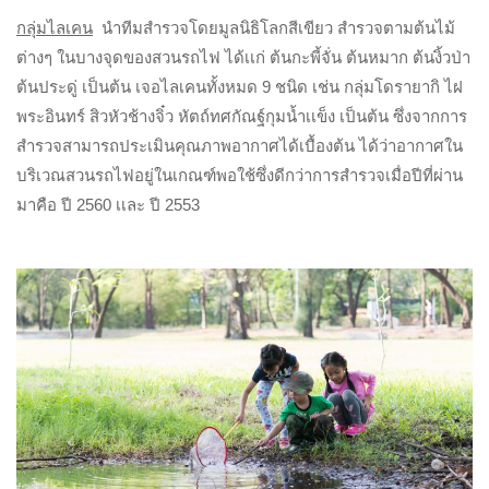
กลุ่มไลเคน
นำทีมสำรวจโดยมูลนิธิโลกสีเขียว สำรวจตามต้นไม้
ต่างๆ ในบางจุดของสวนรถไฟ ได้เเก่ ต้นกะพี้จั่น ต้นหมาก ต้นงิ้วป่า
ต้นประดู่ เป็นต้น เจอไลเคนทั้งหมด 9 ชนิด เช่น กลุ่มโดรายากิ ไฝ
พระอินทร์ สิวหัวช้างจิ๋ว หัตถ์ทศกัณฐ์กุมน้ำเเข็ง เป็นต้น ซึ่งจากการ
สำรวจสามารถประเมินคุณภาพอากาศได้เบื้องต้น ได้ว่าอากาศใน
บริเวณสวนรถไฟอยู่ในเกณฑ์พอใช้ซึ่งดีกว่าการสำรวจเมื่อปีที่ผ่าน
มาคือ ปี 2560 เเละ ปี 2553