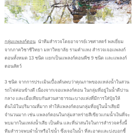
กลุ่มเเพลงก์ตอน
นำทีมสำรวจโดยอาจารย์เวชศาสตร์ พลเยี่ยม
จากภาควิชาชีวิทยา มหาวิทยาลัย รามคำเเหง สำรวจเจอเเพลงก์
ตอนทั้งหมด 13 ชนิด เเยกเป็นเเพลงก์ตอนพืช 9 ชนิด เเละเเพลงก์
ตอนสัตว์
3 ชนิด จากการประเมินเบื้องต้นพบว่าคุณภาพของเเหล่งน้ำในสวน
รถไฟค่อนข้างดี เนื่องจากเจอเเพลงก์ตอน ในกลุ่มที่อยู่ในน้ำดีปาน
กลาง เเละเมื่อเทียบกันสวนสาธารณะบางเเห่งที่มีการใส่ปุ๋ยให้
ต้นไม้ในปริมาณที่มาก ทำให้เเพลงก์ตอนกลุ่มที่อยู่ในน้ำเสียมี
จำนวนมาก เช่น เเพลงก์ตอนในกลุ่มสาหร่ายสีเขียวเเกมน้ำเงินที่จะ
พบมากในเเหล่งน้ำเสีย เป็นต้น เเละที่น่าสนใจในการสำรวจครั้งนี้
ทีมสำรวจพบผำน้ำหรือไข่น้ำ ซึ่งเจอในน้ำ ที่สะอาดเเละบ่งบอกชี้