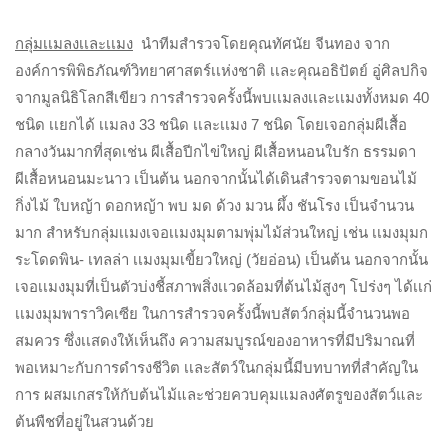
กลุ่มเเมลงเเละเเมง
นำทีมสำรวจโดยคุณทัศนัย จีนทอง จาก
องค์การพิพิธภัณฑ์วิทยาศาสตร์เเห่งชาติ เเละคุณอธิปัตย์ อู่ศิลปกิจ
จากมูลนิธิโลกสีเขียว การสำรวจครั้งนี้พบเเมลงเเละเเมงทั้งหมด 40
ชนิด เเยกได้ เเมลง 33 ชนิด เเละเเมง 7 ชนิด โดยเจอกลุ่มผีเสื้อ
กลางวันมากที่สุดเช่น ผีเสื้อปีกไข่ใหญ่ ผีเสื้อหนอนใบรัก ธรรมดา
ผีเสื้อหนอนมะนาว เป็นต้น นอกจากนั้นได้เดินสำรวจตามขอนไม้
กิ่งไม้ ใบหญ้า ดอกหญ้า พบ มด ด้วง มวน ผึ้ง ชันโรง เป็นจำนวน
มาก สำหรับกลุ่มเเมงเจอเเมงมุมตามพุ่มไม้ส่วนใหญ่ เช่น เเมงมุมก
ระโดดพิน- เทลล่า เเมงมุมเขี้ยวใหญ่ (วัยอ่อน) เป็นต้น นอกจากนั้น
เจอเเมงมุมที่เป็นตัวบ่งชี้สภาพสิ่งเเวดล้อมที่ต้นไม้สูงๆ โปร่งๆ ได้เเก่
เเมงมุมพาราวิคเซีย ในการสำรวจครั้งนี้พบสัตว์กลุ่มนี้จำนวนพอ
สมควร ซึ่งเเสดงให้เห็นถึง ความสมบูรณ์ของอาหารที่มีปริมาณที่
พอเหมาะกับการดำรงชีวิต เเละสัตว์ในกลุ่มนี้มีบทบาทที่สำคัญใน
การ ผสมเกสรให้กับต้นไม้และช่วยควบคุมแมลงศัตรูของสัตว์และ
ต้นพืชที่อยู่ในสวนด้วย