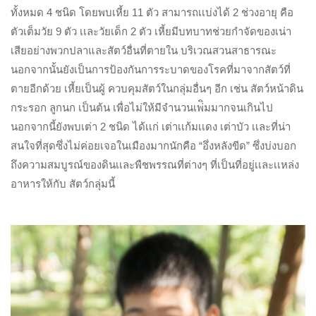
ทั้งหมด 4 ชนิด โดยพบเหี้ย 11 ตัว สามารถเเบ่งได้ 2 ช่วงอายุ คือ
ตัวเต็มวัย 9 ตัว เเละวัยเด็ก 2 ตัว เหี้ยมีบทบาทช่วยกำจัดของเน่า
เสียอย่างพวกปลาและสัตว์อื่นที่ตายใน บริเวณสวนสาธารณะ
นอกจากนั้นยังเป็นการป้องกันการระบาดของโรคที่มาจากสัตว์ที่
ตายอีกด้วย เหี้ยเป็นผู้ ควบคุมสัตว์ในกลุ่มอื่นๆ อีก เช่น สัตว์หน้าดิน
กระรอก ลูกนก เป็นต้น เพื่อไม่ให้มีจำนวนเพ่ิมมากจนเกินไป
นอกจากนี้ยังพบเต่า 2 ชนิด ได้เเก่ เต่าเเก้มเเดง เต่าบัว เเละที่น่า
สนใจที่สุดซึ่งไม่ค่อยเจอในเมืองมากนักคือ “อึ่งหลังขีด” ซึ่งบ่งบอก
ถึงความสมบูรณ์ของดินเเละพืชพรรณที่ต่างๆ ที่เป็นที่อยู่เเละเเหล่ง
อาหารให้กับ สัตว์กลุ่มนี้