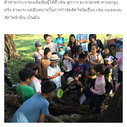
ตัวช่วยกระจายเมล็ดพันธุ์ได้ดี เช่น หูกวาง มะขามเทศ หางนกยูง
ฝรั่ง ส่วนกระเเตมีบทบาทในการกำจัดสัตว์ชนิดอื่นๆ เช่น เเมลงเเละ
สัตว์หน้าดิน เป็นต้น