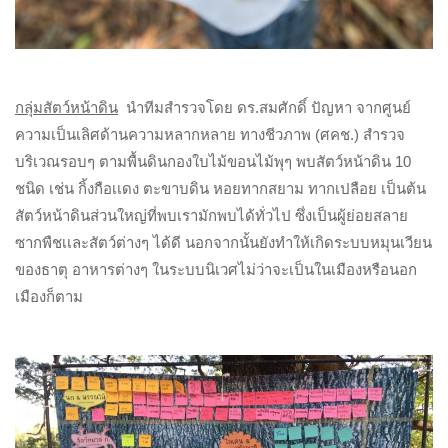
กลุ่มสัตว์หน้าดิน
นำทีมสำรวจโดย ดร.สมศักดิ์ ปัญหา จากศูนย์
ความเป็นเลิศด้านความหลากหลาย ทางชีวภาพ (ศคช.) สำรวจ
บริเวณรอบๆ ตามพื้นดินกองใบไม้ขอนไม้พุๆ พบสัตว์หน้าดิน 10
ชนิด เช่น กิ้งกือเเดง ตะขาบดิน หอยทากสยาม ทากเปลือย เป็นต้น
สัตว์หน้าดินส่วนใหญ่ที่พบเรามักพบได้ทั่วไป ซึ่งเป็นผู้ย่อยสลาย
ซากพืชเเละสัตว์ต่างๆ ได้ดี นอกจากนั้นยังทำให้เกิดระบบหมุนเวียน
ของธาตุ อาหารต่างๆ ในระบบนิเวศไม่ว่าจะเป็นในเมืองหรือนอก
เมืองก็ตาม