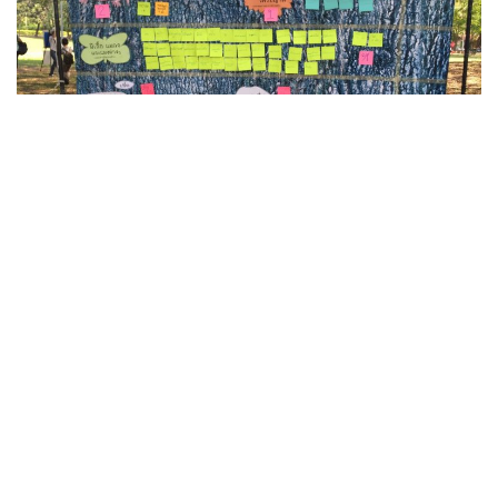
ด้วยเหตุผลที่เรามาตรวจสุขภาพเมืองผ่านสิ่งมีชีวิตต่างๆ เป็นประจำ
ทุกปีหมุนเวียนกันไปตาม สวนสาธารณะอื่นๆ ซึ่งก็เหมือนกับที่คน
เราไปตรวจสุขภาพประจำทุกปี จะทำให้มองเห็นสัญญาณต่างๆ ที่
เกิดขึ้นในสิ่งเเวดล้อมรอบๆ ตัวเราซึ่งเป็นการเตือนภัยล่วงหน้า เเละ
เราก็จะสามารถเเก้ปัญหาได้อย่างทัน ท่วงทีในเเง่ของบทบาทหน้าที่
ของสัตว์ที่ทำให้เราได้รับรู้ อีกประการที่สำคัญคือเพื่อให้เด็กๆ ผู้
ปกครอง รวมทั้งคนในเมืองได้เปิดโลกมหัศจรรย์มากมายใน