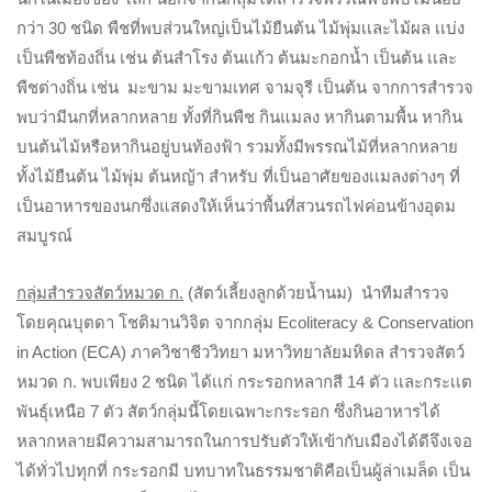
กว่า​ 30 ชนิด พืชที่พบส่วนใหญ่เป็นไม้ยืนต้น ไม้พุ่มเเละไม้ผล เเบ่ง
เป็นพืชท้องถิ่น เช่น ต้นสำโรง ต้นเเก้ว ต้นมะกอกน้ำ เป็นต้น เเละ
พืชต่างถิ่น เช่น มะขาม มะขามเทศ จามจุรี เป็นต้น จากการสำรวจ
พบว่ามีนกที่หลากหลาย ทั้งที่กินพืช กินแมลง หากินตามพื้น หากิน
บนต้นไม้หรือหากินอยู่บนท้องฟ้า รวมทั้งมีพรรณไม้ที่หลากหลาย
ทั้งไม้ยืนต้น ไม้พุ่ม ต้นหญ้า สำหรับ ที่เป็นอาศัยของเเมลงต่างๆ ที่
เป็นอาหารของนกซึ่งแสดงให้เห็นว่าพื้นที่สวนรถไฟค่อนข้างอุดม
สมบูรณ์
กลุ่มสำรวจสัตว์หมวด ก.
(สัตว์เลี้ยงลูกด้วยน้ำนม) นำทีมสำรวจ
โดยคุณบุตดา โชติมานวิจิต จากกลุ่ม Ecoliteracy & Conservation
in Action (ECA) ภาควิชาชีววิทยา มหาวิทยาลัยมหิดล สำรวจสัตว์
หมวด ก. พบเพียง 2 ชนิด ได้เเก่ กระรอกหลากสี 14 ตัว เเละกระเเต
พันธุ์เหนือ 7 ตัว สัตว์กลุ่มนี้โดยเฉพาะกระรอก ซึ่งกินอาหารได้
หลากหลายมีความสามารถในการปรับตัวให้เข้ากับเมืองได้ดีจึงเจอ
ได้ทั่วไปทุกที่ กระรอกมี บทบาทในธรรมชาติคือเป็นผู้ล่าเมล็ด เป็น