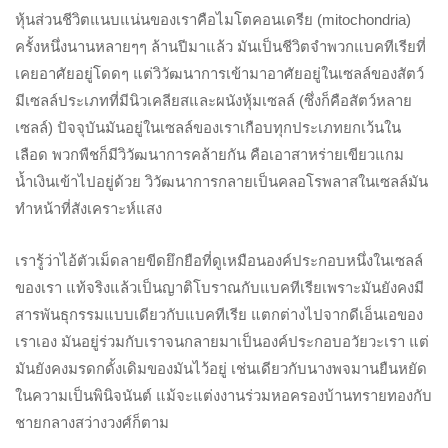
หุ้นส่วนชีวิตแนบแน่นของเราคือไมโตคอนเดรีย (mitochondria)
ครั้งหนึ่งนานหลายๆๆ ล้านปีมาแล้ว มันเป็นชีวิตจำพวกแบคทีเรียที่
เคยอาศัยอยู่โดดๆ แต่วิวัฒนาการเข้ามาอาศัยอยู่ในเซลล์ของสัตว์
มีเซลล์ประเภทที่มีนิวเคลียสและผนังหุ้มเซลล์ (ซึ่งก็คือสัตว์หลาย
เซลล์) ปัจจุบันมันอยู่ในเซลล์ของเราเกือบทุกประเภทยกเว้นใน
เลือด พวกพืชก็มีวิวัฒนาการคล้ายกัน คือเอาสาหร่ายเขียวแกม
น้ำเงินเข้าไปอยู่ด้วย วิวัฒนาการกลายเป็นคลอโรพลาสในเซลล์มัน
ทำหน้าที่สังเคราะห์แสง
เรารู้ว่าไอ้ตัวเม็ดลายขีดยึกยือที่ดูเหมือนองค์ประกอบหนึ่งในเซลล์
ของเรา แท้จริงแล้วเป็นญาติโบราณกับแบคทีเรียเพราะมันยังคงมี
สารพันธุกรรมแบบเดียวกับแบคทีเรีย แตกต่างไปจากดีเอ็นเอของ
เราเอง มันอยู่ร่วมกับเราจนกลายมาเป็นองค์ประกอบอวัยวะเรา แต่
มันยังคงมรดกดั้งเดิมของมันไว้อยู่ เช่นเดียวกับนางพจมานยืนหยัด
ในความเป็นพินิจนันต์ แม้จะแต่งงานร่วมหอครองบ้านทรายทองกับ
ชายกลางสว่างวงศ์ก็ตาม