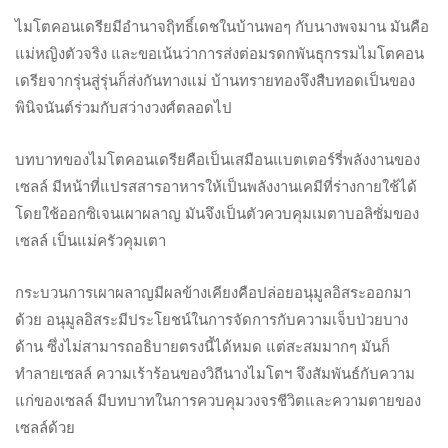
ไมโตคอนเดรียมีอำนาจฤิทธิ์เดชในบ้านพอๆ กับนางพจมาน มันคือ
แม่หญิงตัวจริง และขอเน้นว่าการส่งต่อมรดกพันธุกรรมไมโตคอน
เดรียจากรุ่นสู่รุ่นก็ส่งกันทางแม่ บ้านทรายทองจึงสืบทอดเป็นของ
พินิจนันต์ร่วมกับสว่างวงศ์ตลอดไป
บทบาทของไมโตคอนเดรียคือเป็นเสมือนแบตเตอร์รี่พลังงานของ
เซลล์ มีหน้าที่แปรสสารอาหารให้เป็นพลังงานเคมีที่ร่างกายใช้ได้
โดยใช้ออกซิเจนเผาผลาญ มันจึงเป็นตัวควบคุมเมตาบอลิซั่มของ
เซลล์ เป็นแม่ครัวคุมเตา
กระบวนการเผาผลาญมีผลข้างเคียงคือปล่อยอนุมูลอิสระออกมา
ด้วย อนุมูลอิสระมีประโยชน์ในการจัดการกับความเจ็บป่วยบาง
ด้าน ซึ่งไม่สามารถอธิบายตรงนี้ได้หมด แต่สะสมมากๆ มันก็
ทำลายเซลล์ ความเร้าร้อนของวิถีนางไมโตฯ จึงสัมพันธ์กับความ
แก่ของเซลล์ มีบทบาทในการควบคุมวงจรชีวิตและความตายของ
เซลล์ด้วย