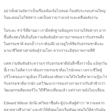
อย่าเพิ่งด่วนปัดว่าเป็นเรื่องเพ้อเจ้อไปหมด ก็องค์ประกอบส่วนใหญ่
ในอะตอมไม่ใช่สสาร แต่เป็นความว่างเปล่าและคลื่นพลังงาน
ในระยะ 4-5 ปีที่ผ่านมา เรามีหลักฐานข้อมูลจากงานวิจัยต่างๆ มาก
ขึ้นที่แสดงให้เห็นถึงความสัมพันธ์ทางกายภาพของเรากับสรรพสิ่ง
ในธรรมชาติ ตอกย้ำว่าเราต้องมีเวลาอยู่ใกล้ชิดกับธรรมชาติและ
นานาชีวิตต่างสายพันธุ์ร่วมโลก หากเราจะมีสุขภาพกายที่ดี
แต่ความสัมพันธ์ระหว่างเรากับธรรมชาติมันลึกซึ้งกว่านั้น แม้ทุกวัน
นี้เราจะไม่คิดว่าเราต้องการธรรมชาติอะไรนักหนา เพราะชีวิตผู้
บริโภคของเราดูเผินๆ ก็ไม่ต้องอาศัยความใส่ใจใยดีหาความรู้อะไร
กับธรรมชาติมากนัก แต่วิวัฒนาการของร่างกายเราปรับตัวช้ากว่า
วัฒนธรรมติดเทอร์โบ วิถีชีวิตเปลี่ยนแล้ว แต่ร่างกายยังไม่เปลี่ยน
Edward Wilson นักนิเวศวิทยาชื่อดัง ผู้ประดิษฐ์คำว่า “ความหลาก
หลายทางชีวภาพ” และทำให้สังคมโลกเริ่มหันมาสนใจให้ค่ากับมัน