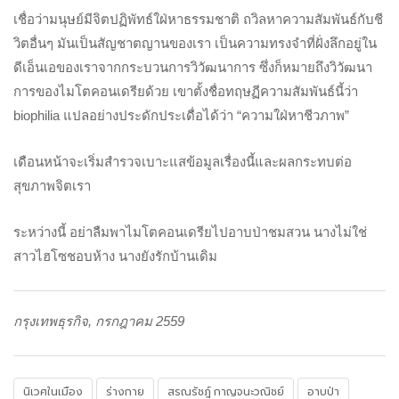
เชื่อว่ามนุษย์มีจิตปฏิพัทธ์ใฝ่หาธรรมชาติ ถวิลหาความสัมพันธ์กับชี
วิตอื่นๆ มันเป็นสัญชาตญานของเรา เป็นความทรงจำที่ฝั่งลึกอยู่ใน
ดีเอ็นเอของเราจากกระบวนการวิวัฒนาการ ซึ่งก็หมายถึงวิวัฒนา
การของไมโตคอนเดรียด้วย เขาตั้งชื่อทฤษฏีความสัมพันธ์นี้ว่า
biophilia แปลอย่างประดักประเดื่อได้ว่า “ความใฝ่หาชีวภาพ”
เดือนหน้าจะเริ่มสำรวจเบาะแสข้อมูลเรื่องนี้และผลกระทบต่อ
สุขภาพจิตเรา
ระหว่างนี้ อย่าลืมพาไมโตคอนเดรียไปอาบป่าชมสวน นางไม่ใช่
สาวไฮโซชอบห้าง นางยังรักบ้านเดิม
กรุงเทพธุรกิจ,
กรกฎาคม
2559
นิเวศในเมือง
ร่างกาย
สรณรัชฎ์ กาญจนะวณิชย์
อาบป่า