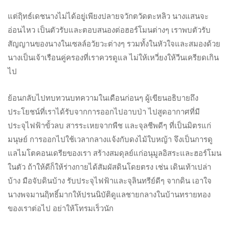
แต่ฤิทธ์เดชนางไม่ได้อยู่เพียงปลายจวักตวัดตะหลิว นางแสนจะ
อ่อนไหว เป็นตัวรับและตอบสนองต่อฮอร์โมนต่างๆ เราพบตัวรับ
สัญญานของนางในเซลล์อวัยวะต่างๆ รวมทั้งในหัวใจและสมองด้วย
นางเป็นเจ้าเรือนคู่ครองที่เราควรดูแล ไม่ให้เหวี่ยงให้วีนเครียดเกิน
ไป
ย้อนกลับไปทบทวนบทความในเดือนก่อนๆ ผู้เขียนอธิบายถึง
ประโยชน์ที่เราได้รับจากการออกไปอาบป่า ไปสูดอากาศที่มี
ประจุไฟฟ้าขั้วลบ สารระเหยจากพืช และจุลชีพดีๆ ที่เป็นมิตรแก่
มนุษย์ การออกไปใช้เวลากลางแจ้งกับดงไม้ใบหญ้า จึงเป็นการดู
แลไมโตคอนเดรียของเรา สร้างสมดุลย์แก่อนุมูลอิสระและฮอร์โมน
ในตัว ถ้าให้ดีก็ให้ร่างกายได้สัมผัสดินโดยตรง เช่น เดินเท้าเปล่า
บ้าง มือจับดินบ้าง รับประจุไฟฟ้าและจุลินทรีย์ดีๆ จากดิน เอาใจ
นางพจมานฤิทธิ์มากให้ปรนนิบัติดูแลชายกลางในบ้านทรายทอง
ของเราต่อไป อย่าให้โทรมเร็วนัก