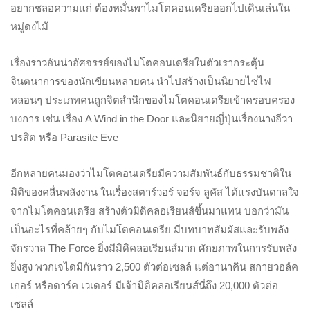
อยากชลอความแก่ ต้องหมั่นพาไมโตคอนเดรียออกไปเดินเล่นใน
หมู่ดงไม้
เรื่องราวอันน่าอัศจรรย์ของไมโตคอนเดรียในตัวเรากระตุ้น
จินตนาการของนักเขียนหลายคน นำไปสร้างเป็นนิยายไซไฟ
หลอนๆ ประเภทคนถูกจิตสำนึกของไมโตคอนเดรียเข้าครอบครอง
บงการ เช่น เรื่อง A Wind in the Door และนิยายญี่ปุ่นเรื่องนางอีวา
ปรสิต หรือ Parasite Eve
อีกหลายคนมองว่าไมโตคอนเดรียมีความสัมพันธ์กับธรรมชาติใน
มิติของคลื่นพลังงาน ในเรื่องสตาร์วอร์ จอร์จ ลูคัส ได้แรงบันดาลใจ
จากไมโตคอนเดรีย สร้างตัวมิดิคลอเรียนส์ขึ้นมาแทน บอกว่ามัน
เป็นอะไรที่คล้ายๆ กับไมโตคอนเดรีย มีบทบาทสัมผัสและรับพลัง
จักรวาล The Force ยิ่งมีมิดิคลอเรียนส์มาก ศักยภาพในการรับพลัง
ยิ่งสูง พวกเจไดมีกันราว 2,500 ตัวต่อเซลล์ แต่อานาคิน สกายวอล์ค
เกอร์ หรือดาร์ค เวเดอร์ มีเจ้ามิดิคลอเรียนส์นี่ถึง 20,000 ตัวต่อ
เซลล์