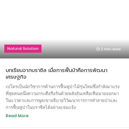
Natural Solution
2 min
read
บทเรียนจากบราซิล เมื่อการฟื้นป่าคือการพัฒนา
เศรษฐกิจ
เปโดรเป็นนักวิชาการด้านการฟื้นฟูป่าไม้รุ่นใหม่ซึ่งกำลังมาแรง
ที่สุดคนหนึ่งความกระตือรือร้นด้วยพลังอันเหลือเฟือฉายออกมา
ในแววตาและการพูดเขาอธิบายวิวัฒนาการการทำลายป่าและ
การฟื้นฟูป่าในบราซิลได้อย่างแจ่มแจ้ง
Read More