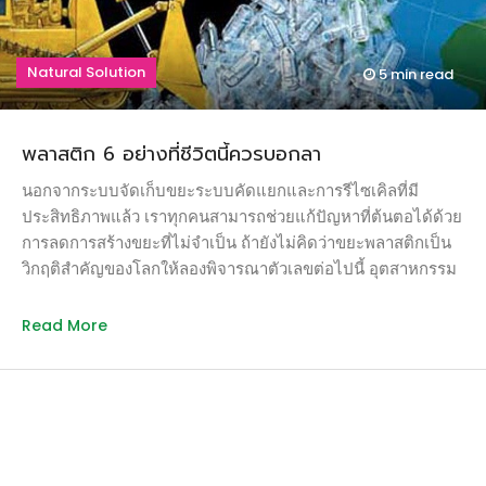
ขึ้นอย่างเป็นทางการครั้งแรกที่สหประชาชาติ ที่นี่คือที่รวมผู้นำ
จากเกือบ 200 ประเทศทั่วโลก ผมคิดว่ามันเป็นสัญลักษณ์ที่ชัดเจน
Natural Solution
5 min
read
มากว่า ถึงเวลาแล้วที่ทุกฝ่ายจะต้องหันมาให้ความสำคัญกับทะเล
ทะเลคือทรัพยากรพื้นฐานสำหรับการพัฒนาที่สำคัญที่สุด ถ้าเรา
ปล่อยให้ทะเลเสื่อมโทรมไปเรื่อยๆ อย่างที่เป็นอยู่ ผมว่าไม่ต้องเสีย
พลาสติก 6 อย่างที่ชีวิตนี้ควรบอกลา
เวลาไปพูดถึง SDG หรือ เป้าหมายการพัฒนาอย่างยั่งยืนอื่นๆ
หรอก” เหตุผลที่จอห์นให้มามีน้ำหนักพอสมควร เเละอาจเป็น
นอกจากระบบจัดเก็บขยะระบบคัดแยกและการรีไซเคิลที่มี
เหตุผลว่าทำไมสหประชาชาติจึงจัดการประชุมเพื่อตอบโจทย์เป้า
ประสิทธิภาพแล้ว เราทุกคนสามารถช่วยแก้ปัญหาที่ต้นตอได้ด้วย
หมายการพัฒนาอย่างยั่งยืนที่ 14 (Life below Water) ที่ว่าด้วยการ
การลดการสร้างขยะที่ไม่จำเป็น ถ้ายังไม่คิดว่าขยะพลาสติกเป็น
อนุรักษ์ทะเลขึ้นเป็นการเฉพาะ โดยมีสวีเดนและฟิจิร่วมกันเป็น
วิกฤติสำคัญของโลกให้ลองพิจารณาตัวเลขต่อไปนี้ อุตสาหกรรม
เจ้าภาพ นักเศรษฐศาสตร์ประเมินผลประโยชน์ที่เราได้จากทะเล
การผลิตพลาสติกเติบโตขึ้นถึง 20 เท่าในช่วง 50 ปีที่ผ่านมา
อยู่ที่ราวๆ 90,000,000,000,000,000 หรือ 9 หมื่นล้านล้านบาทต่อปี
ปัจจุบันมีปริมาณอยู่ที่ 311 ล้านตันต่อปี และคาดว่าจะสูงถึง 600
Read More
เป็นการประเมินนิเวศบริการแบบคร่าวๆ ที่เราได้จากแนวปะการัง
ล้านตันภายใน 20 ปีข้างหน้า พลาสติกเหล่านี้แทบไม่เคยหายไป
ป่าชายเลน […]
ไหน เป็นภาระในการจัดเก็บ และพลาสติกจำนวนมากแตกสลาย
เป็นชิ้นเล็กชิ้นน้อยกลายเป็นไมโครพลาสติกหมุนวนกลับมาอยู่ใน
ห่วงโซ่อาหาร เป็นอันตรายต่อสุขภาพของมนุษย์เอง มีพลาสติก
เพียง 5% เท่านั้นที่ถูกนำมารีไซเคิลอย่างมีประสิทธิภาพ ราว 10%
ถูกนำมาเผากำจัด อีก 40% ถูกฝังกลบ ในขณะที่อีกกว่า 30% หรือ