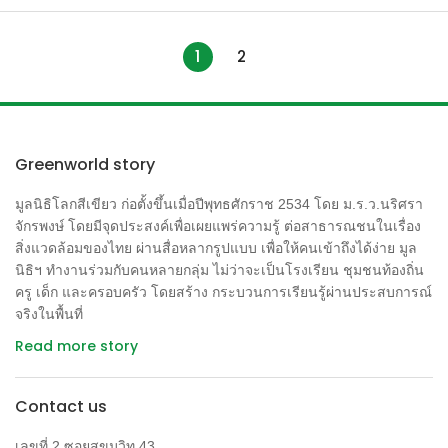
เดียวกัน ไผ่เป็นพืชที่มีลำต้นสูง อยู่รวมกันเป็นกอขนาดใหญ่ การ
ขึ้นอยู่รวมกันทำให้มันสามารถทรงตัวได้ดีขึ้น รูปทรงของกอไผ่
1
2
จำลองมาจากกอหญ้าเล็กๆที่เราคุ้นเคย เพราะความจริงไผ่คือ
หญ้ายุคโบราณที่ถือกำเนิดมาตั้งแต่ 30-40 ล้านปีที่แล้วเป็นแหล่ง
อาหารสำคัญของสัตว์กินพืชตั้งแต่อ้นเม่นหมูป่าไปจนถึงเก้งกวาง
กระทิงหรือแม้แต่ช้าง ป่าไผ่ยังเป็นระบบนิเวศที่สำคัญ และเป็น
แหล่งอาศัยของสัตว์ใกล้สูญพันธุ์ของโลกหลายชนิดเช่น แพนด้า
Greenworld story
ยักษ์ (จีน) กอริลล่า (อูกันดา/รวันดา) ลีเมอร์ป่าไผ่ (มาดากัสการ์)
มูลนิธิโลกสีเขียว ก่อตั้งขึ้นเมื่อปีพุทธศักราช 2534 โดย ม.ร.ว.นริศรา
ค้างคาวป่าไผ่ (จีน) ในอเมซอนมีรายงานว่านกอย่างน้อย 34 ชนิด
จักรพงษ์ โดยมีจุดประสงค์เพื่อเผยแพร่ความรู้ ต่อสาธารณชนในเรื่อง
พึ่งพาอาศัยป่าไผ่โดยเฉพาะยังไม่นับเห็ดรากว่าพันชนิดที่พบขึ้น
สิ่งแวดล้อมของไทย ผ่านสื่อหลากรูปแบบ เพื่อให้คนเข้าถึงได้ง่าย มูล
อยู่กับกอไผ่หลายชนิดมีความเฉพาะเจาะจงกับไผ่ชนิดนั้นๆ ไผ่
นิธิฯ ทำงานร่วมกับคนหลายกลุ่ม ไม่ว่าจะเป็นโรงเรียน ชุมชนท้องถิ่น
สามารถโตได้ในสภาพแวดล้อมที่หลากหลายมาก ตั้งแต่เขตแห้ง
ครู เด็ก และครอบครัว โดยสร้าง กระบวนการเรียนรู้ผ่านประสบการณ์
แล้งไปจนถึงพื้นที่ชื้นแฉะหรือบนภูเขาสูง เพราะโดยธรรมชาติไผ่
จริงในพื้นที่
เป็นพืชที่ปรับตัวได้ดี ทั่วโลกมีไผ่กว่า1200 ชนิด ในไทยพบได้
Read more story
มากกว่า 60 ชนิด แต่มนุษย์นำมาใช้ประโยชน์อย่างแพร่หลาย
ประมาณ 10-20 ชนิดเท่านั้นเราจึงยังมีโอกาสศึกษาวิจัยคัดเลือก
สายพันธุ์และพัฒนาการใช้ประโยชน์จากไผ่ได้อีกมากมาย ไผ่เป็น
Contact us
ทรัพยากรหมุนเวียนที่โตเร็วอย่างเหลือเชื่อและมีระยะเวลาเก็บ
เลขที่ 2 ซอยสุขุมวิท 43
เกี่ยวสั้นมาก ไผ่บางชนิดสามารถโตได้กว่า 1 เมตรภายใน 24