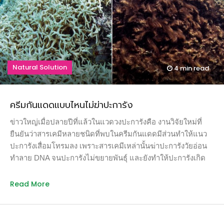
Natural Solution
4 min
read
ครีมกันแดดแบบไหนไม่ฆ่าปะการัง
ข่าวใหญ่เมื่อปลายปีที่แล้วในแวดวงปะการังคือ งานวิจัยใหม่ที่
ยืนยันว่าสารเคมีหลายชนิดที่พบในครีมกันแดดมีส่วนทำให้แนว
ปะการังเสื่อมโทรมลง เพราะสารเคมีเหล่านั้นฆ่าปะการังวัยอ่อน
ทำลาย DNA จนปะการังไม่ขยายพันธุ์ และยังทำให้ปะการังเกิด
การฟอกขาวอีกด้วย นั่นหมายความว่า เราทุกคนที่ใช้ครีมกันแดด
ยามเที่ยวทะเลมีส่วนทำร้ายปะการัง
Read More