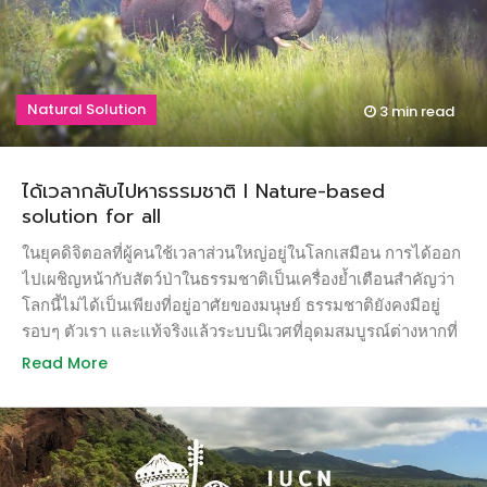
ตั้งเป้าไปที่การกำจัดถุงพลาสติกที่ใช้ครั้งเดียวและไมโคร
พลาสติกในเครื่องสำอางค์ซึ่งเป็นส่วนประกอบหลักของขยะ
พลาสติกในทะเลภายในปี 2022 วิธีลดปริมาณถุงพลาสติกที่พิสูจน์
แล้วว่าได้ผลที่สุดคือการบังคับเก็บเงินค่าถุงพลาสติก ซึ่งสามารถ
Natural Solution
3 min
read
นำเงินมาตั้งเป็นกองทุนสนับสนุนงานอนุรักษ์ได้อีกด้วย อังกฤษ
เป็นประเทศล่าสุดที่นำเอาระบบเก็บภาษีถุงพลาสติกมาใช้ โดย
กำหนดให้มีการเก็บเงิน 5 เพนนีหรือประมาณ 2 บาทต่อถุง เพียง 6
ได้เวลากลับไปหาธรรมชาติ l Nature-based
เดือนหลังจากที่นำระบบนี้มาบังคับใช้ในห้างค้าปลีกขนาดใหญ่
solution for all
ผลปรากฎว่าจำนวนการใช้ถุงพลาสติกลดลงถึง 83% โดยสถิติระบุ
ว่าซุปเปอร์มาร์เก็ตขนาดใหญ่ 7 แห่งมีการใช้ถุงพลาสติกไปทั้งสิ้น
ในยุคดิจิตอลที่ผู้คนใช้เวลาส่วนใหญ่อยู่ในโลกเสมือน การได้ออก
640 ล้านถุงในระยะเวลา6เดือน เมื่อเทียบกับสถิติเดิมที่มีการใช้
ไปเผชิญหน้ากับสัตว์ป่าในธรรมชาติเป็นเครื่องย้ำเตือนสำคัญว่า
มากถึง 7.64 พันล้านถุงตลอดทั้งปี แนวโน้มดังกล่าวสอดคล้องกับ
โลกนี้ไม่ได้เป็นเพียงที่อยู่อาศัยของมนุษย์ ธรรมชาติยังคงมีอยู่
ประเทศอื่นๆ ในสหราชอาณาจักรที่ออกกฎหมายบังคับให้มีการ
รอบๆ ตัวเรา และแท้จริงแล้วระบบนิเวศที่อุดมสมบูรณ์ต่างหากที่
เก็บภาษีถุงพลาสติกก่อนหน้านี้แล้ว โดยเวลส์เริ่มดำเนินการมา
จะเป็นทางออกให้กับปัญหาต่างๆ มากมายที่กำลังรุมเร้ามนุษย์ทั้ง
Read More
ตั้งแต่ปี 2554 […]
ทางด้านสังคม เศรษฐกิจ สุขภาวะทั้งในระดับมหภาคและระดับ
ปัจเจก