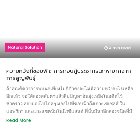
Natural Solution
4 min
read
ความหวังที่ขอบฟ้า: การกอบกู้ประชากรนกหายากจาก
การสูญพันธุ์
ถ้าคุณคิดว่าการพบนกเพียงไม่กี่ตัวคงจะไม่มีความหวังอะไรเหลือ
อีกแล้ว ขอให้ลองหลับตาแล้วลืมปัญหาอันยุ่งเหยิงในอดีตไว้
ชั่วคราว ลองมองไปไกลๆ มองไปที่ขอบฟ้าถึงเกาะเซเชลส์ ใน
แอฟริกา และแกะแชตนัมในนิวซีแลนด์ ที่นั่นมีนกอีกสองชนิดที่มี
ชะตากรรมคล้ายคลึงกับนกแต้วแล้วท้องดำ… แต่ด้วยความช่วย
Read More
เหลือของมนุษย์ทำให้นกหายากทั้งสองชนิดรอดพ้นจากการสูญ
พันธุ์ได้อย่างเหลือเชื่อ