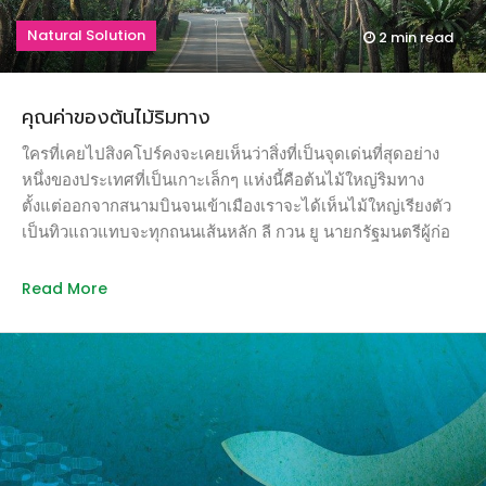
กอบสูงจำเป็นต้องพึ่งแบคทีเรียในกระเพาะอาหารช่วยย่อยใน
Natural Solution
2 min
read
กระบวนการหมักที่เรียกว่า enteric fermentation ผลผลิตของ
กระบวนการย่อยอาหารของวัวที่หลีกเลี่ยงไม่ได้คือก๊าซมีเทนและ
ก๊าซคาร์บอนไดอ็อกไซด์ เพราะฉะนั้นวัวจึงต้องเรอและผายลม
คุณค่าของต้นไม้ริมทาง
เพื่อระบายก๊าซออกทั้งวัน ประมาณ 90% เป็นการเรอ ที่เหลืออีก
10% เป็นตด วัวตัวหนึ่งปล่อยก๊าซมีเทนออกมาถึง 200-500 ลิตร
ใครที่เคยไปสิงคโปร์คงจะเคยเห็นว่าสิ่งที่เป็นจุดเด่นที่สุดอย่าง
ต่อวัน คราวนี้ลองคูณกับจำนวนวัวที่มีมากกว่า 1.5 พันล้านตัวทั่ว
หนึ่งของประเทศที่เป็นเกาะเล็กๆ แห่งนี้คือต้นไม้ใหญ่ริมทาง
โลก ข้อมูลจากองค์การอาหารและเกษตรกรรมของ
ตั้งแต่ออกจากสนามบินจนเข้าเมืองเราจะได้เห็นไม้ใหญ่เรียงตัว
สหประชาชาติ (FAO) ระบุว่าการทำปศุสัตว์ทั่วโลกทำให้เกิดก๊าซ
เป็นทิวแถวแทบจะทุกถนนเส้นหลัก ลี กวน ยู นายกรัฐมนตรีผู้ก่อ
เรือนกระจกเทียบเท่ากับการปล่อยคาร์บอนไดอ๊อกไซด์ 7 พันล้าน
ร่างสร้างชาติสิงคโปร์ เป็นผู้วางรากฐานสำคัญในการสร้าง
ตันต่อปี หรือคิดเป็น 14.5% ของการปล่อยก๊าซเรือนกระจกที่เกิด
สิงคโปร์ให้เป็น Garden City จนมักจะได้รับเรียกว่าเป็น
Read More
จากกิจกรรมมนุษย์ทั้งหมด เมื่อรวมๆกันแล้วปริมาณก๊าซเรือน
Gardener-in-Chief อีกตำแหน่งหนึ่ง ตอนที่ลี กวน ยู ก้าวขึ้นสู่
กระจกที่เกิดจากการทำปศุสัตว์จึงสูงกว่าปริมาณการปล่อยก๊าซ
ตำแหน่งนายกรัฐมนตรี สิงคโปร์เพิ่งผ่านยุคอุตสาหกรรมและการ
คาร์บอนไดอ๊อกไซด์ของรถยนต์และเครื่องบินรวมกันทั้งหมดเสีย
ขยายบ้านเมืองที่ทำให้พื้นที่จำนวนมากเสื่อมโทรม ลี กวน ยู
อีกนี่จึงเป็นที่มาว่าถ้าอยากจะช่วยลดโลกร้อนให้ลดการบริโภค
บุกเบิกการปลูกต้นไม้ในเมืองและเริ่มการรณรงค์ให้สิงคโปร์เป็น
เนื้อวัว แม้สัตว์เคี้ยงเอื้องอื่นๆ เช่นแกะ แพะ ควาย ต่างก็ผลิตก๊าซ
นครแห่งสวนมาตั้งแต่ปี 1963 และผลักดันจนเกิดเป็นวันปลูก
มีเทนเช่นกัน แต่วัวก็ยังนับว่าเป็นตัวการหลัก โดยปล่อยก๊าซมีเทน
ต้นไม้ประจำชาติ National Tree Planting Day ตั้งแต่ปี 1971 ทุกๆ
คิดเป็น 65% จากกิจกรรมปศุสัตว์ทั้งหมด เมื่อเร็วๆ นี้ เคน คัลได
วันอาทิตย์แรกของเดือนพฤศจิกายนเพื่อรับฤดูฝนโดยตั้งเป้าปลูก
รา นักวิจัยจากภาควิชานิเวศวิทยาโลก คณะวิทยาศาสตร์แห่ง