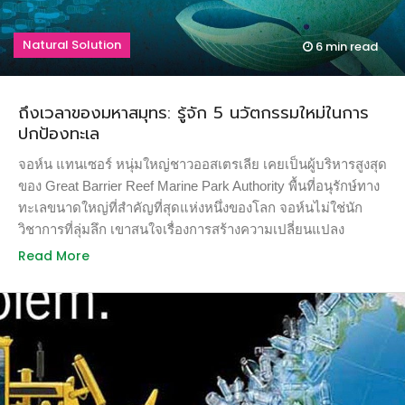
ไม้ยืนต้นเพิ่มขึ้นอย่างน้อยปีละ 10,000 ต้น โดยราว 5,000 ต้นจะ
สถาบันคาร์เนกี้ […]
ปลูกตามแนวถนน วงเวียน ที่จอดรถ และพื้นที่อสังหาริมทรัพย์ที่
Natural Solution
6 min
read
ถูกพัฒนาขึ้นใหม่ (ต้นไม้ริมทางในสิงคโปร์ จาก Singapore
National Park Service) ลี กวน ยู เชื่อว่าการปลูกต้นไม้จะเป็นการ
สร้างสิ่งแวดล้อมที่ร่มเย็นน่าอยู่ให้กับพลเมืองของเขา และสร้าง
ถึงเวลาของมหาสมุทร: รู้จัก 5 นวัตกรรมใหม่ในการ
ภาพลักษณ์ที่น่าประทับใจให้กับผู้มาเยือน โดยเฉพาะอย่างยิ่ง
ปกป้องทะเล
ทำให้นักลงทุนรู้สึกว่าสิงคโปร์เป็นเมืองที่น่าลงทุนตั้งแต่ก้าวแรกที่
ออกจากสนามบิน ปัจจุบันเรามีงานวิจัยยืนยันผลประโยชน์จาก
จอห์น แทนเซอร์ หนุ่มใหญ่ชาวออสเตรเลีย เคยเป็นผู้บริหารสูงสุด
การมีต้นไม้ในเมืองมากมาย อาทิ ไม้ใหญ่ที่สมบูรณ์ต้นหนึ่ง […]
ของ Great Barrier Reef Marine Park Authority พื้นที่อนุรักษ์ทาง
ทะเลขนาดใหญ่ที่สำคัญที่สุดแห่งหนึ่งของโลก จอห์นไม่ใช่นัก
วิชาการที่ลุ่มลึก เขาสนใจเรื่องการสร้างความเปลี่ยนแปลง
มากกว่า ปัจจุบันเขาคือหัวหน้าฝ่ายอนุรักษ์ทะเลของกองทุนสัตว์
Read More
ป่าโลกสากล หรือ WWF ประจำอยู่ที่เมืองบริสเบน ออสเตรเลีย
ผมมีโอกาสร่วมงานกับจอห์นอยู่ระยะหนึ่งเมื่อหลายปีก่อน ประทับ
ใจกับความเป็นผู้นำและวิสัยทัศน์ของเขา เราได้มีโอกาสพบกันอีก
ครั้งเมื่อต้นเดือนมิถุนายนที่ผ่านมาในงานประชุมเรื่องการอนุรักษ์
ทะเลที่สำนักงานใหญ่ของสหประชาชาติในนครนิวยอร์ก การ
ประชุมที่จอห์นบอกว่าเป็นจุดเปลี่ยนสำคัญของการอนุรักษ์ทะเล
(ภาพจาก: Ocean Conference) “นี่คือการประชุมเรื่องทะเลที่จัด