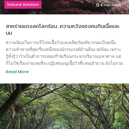
Natural Solution
4 min
read
สาหร่ายแดงลดโลกร้อน…ความหวังของคนกินเนื้อและ
นม
ความนิยมในการบริโภคเนื้อวัวและผลิตภัณฑ์จากนมเป็นหนึ่ง
ความท้าทายที่สุดเรื่องหนึ่งของนักรณรงค์ด้านสิ่งแวดล้อม เพราะ
รู้ทั้งรู้ว่าวัวเป็นตัวการปล่อยก๊าซเรือนกระจกปริมาณมหาศาล แต่
ก็ไม่ใช่เรื่องง่ายเลยที่จะปฏิเสธเมนูเนื้อวัวที่แสนเย้ายวน ยังไม่รวม
นม เนย และไอศกรีมหวานมันสุดอร่อย แต่นักวิทยาศาสตร์ได้พบ
Read More
ว่าบางทีคำตอบของการเลี้ยงวัวแบบรักษ์โลกอาจมีอยู่จริง เป็นคำ
ตอบที่ซ่อนอยู่ในสาหร่ายสีแดงที่ชื่อ Asparagopsis taxiformis วัว
กลายเป็นผู้ร้ายในปัญหาโลกร้อนก็เพราะวัวนับเป็นตัวการสำคัญ
ในการปล่อยก๊าซมีเทน ซึ่งถ้าเทียบกันตัวต่อตัวในปริมาณเท่ากัน
แล้วมีอานุภาพรุนแรงกว่าก๊าซคาร์บอนไดอ๊อกไซด์ถึง 30เท่า จะ
ว่าไปการปล่อยก๊าซมีเทนด้วยการตดหรือการเรอก็ไม่ใช่ความผิด
ของวัวที่แต่เป็นลักษณะทางชีววิทยาที่หลีกเลี่ยงไม่ได้กับบรรดา
สัตว์เคี้ยวเอื้อง สัตว์ที่กินหญ้าและอาหารที่มีเซลลูโลสเป็นองค์กระ