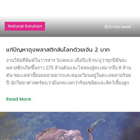
หนึ่งในสามไม่ได้รับการจัดการ ถูกทิ้งอยู่ในระบบนิเวศโดยเฉพาะ
ในทะเลและมหาสมุทร ทุกปีมีขยะพลาสติกราว 8 ล้านตันไม่ได้รับ
การจัดเก็บและถูกพัดลงสู่ทะเล เท่ากับว่ามีรถขนขยะเทขยะ
Natural Solution
5 min
read
พลาสติกลงสู่ทะเลวันละ 1,440 คัน เดือนละ 43,200 คัน หรือกว่า 5
แสนคันรถต่อปี และมีแนวโน้มจะเพิ่มเป็น 1 ล้านคันรถต่อปีใน
อีก 15 ปีข้างหน้า ปัจจุบันพบว่ามีพลาสติกชิ้นเล็กชิ้นน้อยลอยอยู่
แก้ปัญหาถุงพลาสติกล้นโลกด้วยเงิน 2 บาท
ในมหาสมุทรมากกว่า 5.25 ล้านล้านชิ้น รวมน้ำหนักราว 269,000
ตัน […]
งานวิจัยตีพิมพ์ในวารสาร Science เมื่อปีแล้วระบุว่าทุกปีมีขยะ
พลาสติกเกิดขึ้นราว 275 ล้านตันและไหลลงสู่ทะเลมากถึง 8 ล้าน
ตัน ขยะเหล่านี้ย่อยสลายยากและหมุนเวียนอยู่ในทะเลหลายร้อย
ปี นักวิทยาศาสตร์พบว่ามีนกทะเลกว่าร้อยชนิดและสัตว์เลี้ยงลูก
ด้วยนมในทะเลกว่า 30 ชนิดกินพลาสติกจนเป็นอันตรายถึงชีวิต
โครงการสิ่งแวดล้อมของสหประชาชาติ (UNEP) ประเมินว่า
Read More
แต่ละปี ขยะพลาสติกสร้างความเสียหายให้กับระบบนิเวศทาง
ทะเลทั่วโลกถึงปีละ 2.8 แสนล้านบาท การแก้ปัญหาขยะพลาสติก
จึงกลายเป็นวาระระดับโลก UNEP เองก็เพิ่งเปิดตัวการรณรงค์
เพื่อแก้ปัญหาขยะพลาสติก #CleanSeas ที่งาน World Ocean
Summit ซึ่งจัดขึ้นที่บาหลีเมื่อวันที่ 22-23 กุมภาพันธ์ที่ผ่านมา โดย