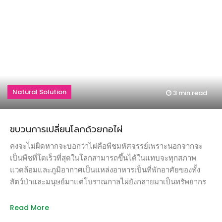
Natural Solution
3 min
read
ขบวนการเปลี่ยนโลกด้วยกอไผ่
คงจะไม่ผิดหากจะบอกว่าไผ่คือพืชมหัศจรรย์เพราะนอกจากจะ
เป็นพืชที่โตเร็วที่สุดในโลกสามารถขึ้นได้ในแทบจะทุกสภาพ
แวดล้อมและภูมิอากาศเป็นแหล่งอาหารเป็นที่พักอาศัยของทั้ง
สัตว์ป่าและมนุษย์มาแต่โบราณกาลไผ่ยังกลายมาเป็นทรัพยากร
สำคัญในการตอบโจทย์เรื่องความยั่งยืนและอาจเป็นกุญแจที่ช่วย
ให้มนุษย์ฝ่าวิกฤติสิ่งแวดล้อมแก้ปัญหาความยากจนความมั่งคง
Read More
ทางอาหารและรับมือการเปลี่ยนแปลงสภาพภูมิอากาศได้ในคราว