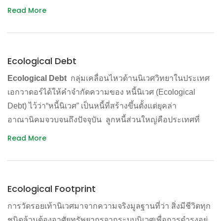
ระหว่างประเทศ แนวคิดนี้ถูกหยิบยกขึ้นมาพูดถึงอย่างจริงจัง
Read More
ในการประชุมสุดยอดด้านสิ่งแวด ล้อม หรือ Earth Summit
เมื่อปี 2535 โดยมีเป้าหมายสำคัญเพื่อสร้างความสมดุล
ระหว่างการเติบโตทางเศรษฐกิจกับการ อนุรักษ์สิ่งแวดล้อมให้
Ecological Debt
เป็นเรื่องที่สามารถอยู่ควบคู่กันไปได้
Ecological Debt
กลุ่มเคลื่อนไหวด้านนิเวศวิทยาในประเทศ
หลักการสำคัญของประสิทธิภาพเชิงนิเวศเศรษฐกิจ คือ
เอกวาดอร์ได้ให้คำจำกัดความของ หนี้นิเวศ (Ecological
การลดการใช้วัตถุดิบตั้งต้นในการผลิตไม่ว่าจะเป็นพลังงาน น้ำ
Debt) ไว้ว่า“หนี้นิเวศ” เป็นหนี้ที่สร้างขึ้นตั้งแต่ยุคล่า
ที่ดิน ส่งเสริมการใช้ซ้ำ (Reuse) และการนำมาใช้ใหม่
อาณานิคมจวบจนถึงปัจจุบัน ลูกหนี้ส่วนใหญ่คือประเทศที่
(Recycle) ของผลิตภัณฑ์
ร่ำรวยและบรรษัทข้ามชาติยักษ์ใหญ่ แต่เจ้าหนี้กลับเป็น
การลดการปล่อยของเสียได้แก่น้ำทิ้ง ขยะ สารพิษต่างๆ ออกสู่สิ่ง
Read More
ประเทศที่ยากจนในทวีปอเมริกาใต้และแอฟริกา ซึ่งหนี้ที่ว่านี้มี
แวดล้อม
มากมายหลายรูปแบบ เช่น
การเพิ่มคุณภาพผลิตภัณฑ์ สินค้า และบริการ โดยส่งผลกระทบ
ต่อสิ่งแวดล้อมและทรัพยากรธรรมชาติน้อยที่สุด
– การตักตวงทรัพยากร ธรรมชาติ เช่น ปิโตรเลียม แร่ธาตุ ป่า
Ecological Footprint
ทั้งนี้ สูตรในการคำนวณค่าประสิทธิภาพเชิงนิเวศเศรษฐกิจ
ไม้ และประมง อย่างไร้ความรับผิดชอบและเกินพอดีจน
คือ
การวัดรอยเท้านิเวศมาจากความจริงมูลฐานที่ว่า สิ่งมีชีวิตทุก
คุกคามชีวิตและความอยู่รอดของเจ้าของ พื้นที่
Eco-efficiency = Value of product or service /
ชนิดล้วนต้องอาศัยทรัพยากรจากระบบนิเวศเพื่อการดำรงอยู่