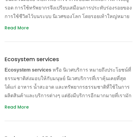
– การค้าที่ไม่เป็นธรรมทางระบบนิเวศ เนื่องจากสินค้าที่ผลิต
Environmental impact of a product or service
รอด การใช้ทรัพยากรจึงเปรียบเสมือนการประทับร่องรอยของ
โดยการตักตวงจากทรัพยากรธรรมชาติ ถูกบรรษัทข้ามชาติ
การใช้ชีวิตไว้บนระบบ นิเวศของโลก โดยรอยเท้าใหญ่หมาย
สำหรับ การเพิ่มประสิทธิภาพเชิงนิเวศเศรษฐกิจนั้น สามารถ
ส่งออกจากพื้นที่ไปทั้งๆ ที่ไม่ได้รวมค่าเสียหายทางสิ่งแวดล้อม
ถึงการบริโภคทรัพยากรที่มากกว่ารอยเท้าเล็ก
Read More
นำเครื่องมือทางสิ่งแวดล้อมมาประยุกต์ใช้ได้หลากหลายวิธี
และสังคมที่เกิดขึ้นระหว่างกระบวนการ ผลิต
การ ไม่ว่าจะเป็นการประเมินวัฏจักรชีวิตผลิตภัณฑ์ (Life
จาก การเปิดเผยของเฟรด เปียร์ซ ในนิตยสาร New Scientist
– การฉกฉวยใช้ภูมิปัญญาชาวบ้านที่เกี่ยวข้องกับเมล็ดพันธ์
Cycle Assessment หรือ LCA) การใช้เทคโนโลยีที่สะอาด
ฉบับวันที่ 17 มิถุนายน 2549 ระบุว่า รอยเท้านิเวศที่มีความ
พืช สมุนไพร และองค์ความรู้พื้นบ้าน เป็นพื้นฐานในการ
(Cleaner Technology หรือ CT) หรือการออกแบบเชิงนิเวศ
ยั่งยืนซึ่งมนุษย์ทั่วโลกสามารถแบ่งปันทรัพยากรกันได้ อย่าง
พัฒนาเทคโนโลยีชีวภาพและอุตสาหกรรมเกษตรสมัยใหม่ แต่
Ecosystem services
เศรษฐกิจ (Economic & Ecological Design หรือ Eco-
เท่าเทียมอยู่ที่ 1.8 เฮกตาร์ต่อคน หากแต่ทุกวันนี้ชนบทของจีน
กลับบังคับให้ประชาชนในประเทศเจ้าของภูมิปัญญาจ่ายค่าใช้
Ecosystem services
หรือ นิเวศบริการ หมายถึงประโยชน์ที่
Design)
มีรอยเท้านิเวศเฉลี่ย 1.6 เฮกตาร์ต่อคน แต่ที่นครเซี่ยงไฮ้มีรอย
สิทธิทรัพย์สิน ทางปัญญาของตัวเอง
ธรรมชาติส่งมอบให้กับมนุษย์ นิเวศบริการที่เราคุ้นเคยที่สุด
เท้านิเวศใหญ่ถึง 7.0 เฮกตาร์ต่อคน ส่วนคนอเมริกันยิ่งแล้ว
อย่างไรก็ดี มีผู้วิพากษ์วิจารณ์ว่าวิธีการนี้เป็นเพียงการทำ
– การจับจองทั้งที่ดินและแหล่งน้ำซึ่งอุดมสมบูรณ์ ที่สุดในการ
ได้แก่ อาหาร น้ำสะอาด และทรัพยากรธรรมชาติที่ใช้ในการ
ใหญ่ เพราะมีรอยเท้านิเวศใหญ่ 9.3 เฮกตาร์ต่อคน ซึ่งนั่น
ธุรกิจที่มีประสิทธิภาพมาก ขึ้นเท่านั้น แต่ไม่ได้กล่าวถึงเรื่อง
เพาะปลูกพืชเศรษฐกิจเพื่อส่งออก ทำให้ที่ดินเหล่านั้น
ผลิตสินค้าและบริการต่างๆ แต่ยังมีบริการอีกมากมายที่เรามัก
หมายถึงว่าหากการพัฒนายังคงเดินหน้าไปในแนวทางเดิมนี้
การลดการบริโภค ยกตัวอย่างเช่น การใช้โทรศัพท์มือถือ ซึ่ง
เสื่อมโทรม และยังเป็นการคุกคามอธิปไตยด้านอาหารและ
ไม่ค่อยนึกถึง เช่น การดูดซับคาร์บอนและบรรเทาภาวะสภาพ
ต่อไป โลกก็จะประสบหายนะเพราะวิกฤตมลพิษและทรัพยากร
Read More
ถือว่าเป็นการใช้ทรัพยากรอย่างคุ้มค่ามากกว่าการใช้
วัฒนธรรมของทั้งระดับชุมชนท้องถิ่น และระดับประเทศ
ภูมิอากาศเปลี่ยนแปลงของป่าไม้ การกรองและทำน้ำให้
ในอนาคตอันใกล้นี้
โทรศัพท์บ้านแบบที่ ใช้กันมาเมื่อ 20 ปีก่อน ซึ่งถือว่ามี
สะอาดของพื้นที่ชุ่มน้ำ ฯลฯ ดังนั้น ถ้าเรามองระบบนิเวศใน
– ประเทศอุตสาหกรรมปล่อยมลพิษและก๊าซเรือนกระจก
ประสิทธิภาพเชิงนิเวศเศรษฐกิจต่อหน่วยสูงกว่าเดิม แต่การที่มี
เครื่องมือชี้วัดนี้จึงเป็นเครื่องมือที่ให้คุณค่าต่อการใช้
ฐานะนิเวศบริการ เราก็จะสามารถมองสิ่งแวดล้อมว่าเป็น
จำนวน มากสู่ชั้นบรรยากาศ ทำลายชั้นโอโซนและเกิดเป็น
คนนิยมใช้กันมากขึ้น ก็ทำให้ปริมาณการใช้วัตถุดิบสูงเพิ่มขึ้น
ทรัพยากรอย่างยั่งยืนเป็นสำคัญ