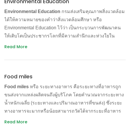
Environmental Education
“สินทรัพย์” ที่การพัฒนาต้องพึ่งพา และดังนั้นการดูแลสิ่ง
ภาวะโลกร้อนอย่างในปัจจุบัน และยังฉกชิงศักยภาพในการดูด
กว่าเดิมด้วย
แวดล้อมก็จะเป็น “การลงทุน” ที่จำเป็น เลิกคิดว่าการอนุรักษ์
ซับคาร์บอนของมหาสมุทรและป่าไม้ไปใช้อย่างไม่ เป็นธรรม
Environmental Education
กรมส่งเสริมคุณภาพสิ่งแวดล้อม
สิ่งแวดล้อมเป็น “ค่าใช้จ่าย” ที่ไม่ได้อะไรกลับคืน
ได้ให้ความหมายของคำว่าสิ่งแวดล้อมศึกษา หรือ
– อาวุธเคมี อาวุธนิวเคลียร์ สารอันตราย และสารพิษตกค้าง
Environmental Education ไว้ว่า เป็นกระบวนการพัฒนาคน
ถูกผลิตขึ้นโดยทิ้งภาระหลังการผลิตไว้ให้ประเทศโลกที่สาม
ให้เติบโตเป็นประชากรโลกที่มีความสำนึกและห่วงใยใน
ดังนั้นถ้าหลักการที่ว่าทรัพยกรในโลกเป็นของคนทุกคนบน
ปัญหาสิ่งแวดล้อม รวมทั้งปัญหาอื่นที่เกี่ยวข้อง มีความรู้
Read More
โลกเป็นจริง ประชากรกว่า 6,800 ล้านคน ก็น่าจะเข้าถึงและ
เจตคติ ทักษะ ความตั้งใจจริง และความมุ่งมั่นที่จะหาทาง
ได้ใช้ประโยชน์จากทรัพยากรอย่างเท่าเทียมกัน แต่ในความ
ดำเนินการแก้ไขปัญหาที่เผชิญอยู่ และป้องกันปัญหาใหม่ ทั้ง
เป็นจริงทั้ง ดิน น้ำ ป่าไม้ แร่ธาตุ ปิโตรเลียม ฯลฯ ยังถูกใช้โดย
ด้วยตนเองและด้วยการร่วมมือกับผู้อื่น สิ่งแวดล้อมศึกษาจึงถือ
คนจำนวนหนึ่งเท่านั้น ตัวเลขจากองค์การสหประชาติระบุว่า
Food miles
เป็นเครื่องมือสำคัญในการดำรงชีวิตทั่วไป เป็นองค์ความรู้พื้น
ประเทศพัฒนาแล้วซึ่งมีประชากรเพียงร้อยละ 20 ของโลก แต่
ฐานในการประกอบอาชีพในทุกสาขา และเป็นความรู้เพื่อการ
Food miles
หรือ ระยะทางอาหาร คือระยะทางที่อาหารถูก
กลับใช้ทรัพยากรธรรมชาติถึงร้อยละ 80 ของปริมาณที่ทุกคน
อยู่ร่วมกันในชุมชน สังคม ประเทศ และโลก
ขนส่งจากแหล่งผลิตจนถึงผู้บริโภค โดยคำนวณจากระยะทาง
บนโลกใช้
น้ำหนักเฉลี่ย (ระยะทางและปริมาณอาหารที่ขนส่ง) ซึ่งระยะ
ดังนั้นสิ่งแวดล้อมศึกษาจึงไม่ใช่การศึกษาเกี่ยวกับสิ่งแวดล้อม
สุดท้าย คนเพียงกลุ่มเดียวนั้น ไม่เพียงแต่ใช้ทรัพยากรเกิน
ทางอาหารจะมากหรือน้อยสามารถวัดได้จากระยะที่อาหาร
และก็ไม่ใช่การเรียนการสอนในชั้นเรียน หากแต่เป็นเครื่องมือ
โควตาของตัวเองแล้ว พวกเขายังได้ทิ้งปัญหาไว้ให้กับเพื่อน
เดินทางจากแหล่ง ผลิตถึงผู้บริโภคขั้นสุดท้าย หรือวัดจาก
สำคัญในการแก้ไขปัญหาและสร้างการพัฒนาที่ยั่งยืน
Read More
ร่วมโลกโดยไม่ได้ถามความสมัครใจ จนเกิดเป็น “หนี้นิเวศ”
ปริมาณการปล่อยคาร์บอนไดออกไซด์ระหว่างการขนส่ง รวม