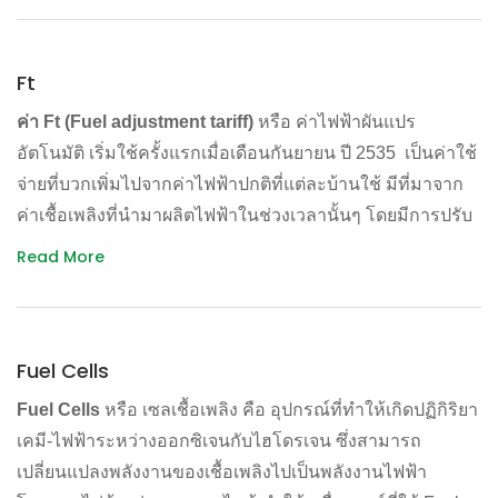
กับเจ้าของทรัพยากรในพื้นที่
ถึงสามารถวัดได้จากผลกระทบต่อสิ่งแวดล้อมอื่นๆ ที่เกิดจาก
การขนส่งอาหาร
Ft
แม้ ระยะทางอาหารจะมีความสัมพันธ์กับการขนส่ง การใช้
ค่า
Ft (Fuel adjustment tariff)
หรือ ค่าไฟฟ้าผันแปร
พลังงาน และผลกระทบต่อสิ่งแวดล้อม แต่การขายสินค้าใน
อัตโนมัติ เริ่มใช้ครั้งแรกเมื่อเดือนกันยายน ปี 2535 เป็นค่าใช้
ปัจจุบันที่เป็นไปในลักษณะการแข่งขันกันในตลาดสมบูรณ์ ก็
จ่ายที่บวกเพิ่มไปจากค่าไฟฟ้าปกติที่แต่ละบ้านใช้ มีที่มาจาก
ทำให้การกำหนดราคาสินค้าไม่ได้ใช้ต้นทุนเป็นพื้นฐาน
ค่าเชื้อเพลิงที่นำมาผลิตไฟฟ้าในช่วงเวลานั้นๆ โดยมีการปรับ
(Cost-plus-pricing) แต่จำต้องขายสินค้าในราคาใกล้เคียงกัน
เปลี่ยนเพิ่มขึ้นหรือลดลงตามการเปลี่ยนแปลงของต้นทุนค่าใช้
แม้ต้นทุนจะต่างกัน ผู้บริโภคจึงไม่สามารถรับรู้ได้ถึงต้นทุน
Read More
จ่าย ด้านเชื้อเพลิง ถ้าต้นทุนเชื้อเพลิงมีราคาสูงขึ้น ผู้บริโภคก็
ทางสิ่งแวดล้อมที่แท้จริงของอาหาร ที่ขนส่งมาไกล
จำเป็นที่จะต้องรับผิดชอบในส่วนต่างที่เกิดขึ้นด้วย โดยมีจุด
นอกจากนี้ การที่ประเทศพัฒนาแล้วนำเข้าอาหารที่ผลิตจาก
ประสงค์ให้ค่าไฟฟ้าที่เรียกเก็บจากผู้บริโภคมีการสะท้อน
ประเทศกำลังพัฒนา ยังกระตุ้นให้เกษตรกรในประเทศเหล่า
Fuel Cells
ต้นทุนที่ แท้จริงมากที่สุด เพื่อที่จะไม่ให้ภาระจากความผันผวน
นั้นมุ่งปลูกพืชเศรษฐกิจเพียงไม่กี่ชนิด จนทำให้พันธุ์พืชพื้นถิ่น
ของค่าเชื้อเพลิงมากระทบกับฐานะการเงิน ของการไฟฟ้า
Fuel Cells
หรือ เซลเชื้อเพลิง คือ อุปกรณ์ที่ทำให้เกิดปฏิกิริยา
หายไป ก่อให้เกิดการสูญเสียความหลากหลายทางชีวภาพ
เคมี-ไฟฟ้าระหว่างออกซิเจนกับไฮโดรเจน ซึ่งสามารถ
แต่ความไม่ชัดเจนและคลุมเครือของที่มาในค่า Ft ถูกตั้ง
ด้วยเหตุนี้ ในต่างประเทศจึงมีการรณรงค์ให้ผู้บริโภคเลือกซื้อ
เปลี่ยนแปลงพลังงานของเชื้อเพลิงไปเป็นพลังงานไฟฟ้า
คำถามว่าท้ายที่สุดอาจจะเป็นเพียงช่องทางในการแก้ปัญหา
อาหารที่ผลิตในท้องถิ่น หรือในพื้นที่ใกล้เคียง จนเกิดการรวม