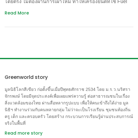
โดยตรง ไม่ต้องผ่านการเผาไหม้ ทำให้เครื่องยนต์ที่ใช้ Fuel
การดำเนินงาน ของทางการไฟฟ้า ด้วยการผลักภาระต่างๆ มา
ตัวกันในนามกลุ่ม “100 miles diet” เพื่อสร้างแนวร่วมของการ
Cells ไม่ก่อให้เกิดมลภาวะทางอากาศ สำหรับการทำงานของ
ให้กับประชาชนหรือไม่
Read More
บริโภคอาหารที่ผลิตได้ในท้องถิ่นระยะไม่เกิน 100 ไมล์ (160
Fuel Cells จะมีลักษณะคล้ายเซลล์สะสมไฟฟ้าของแบตเตอรี่
เมื่อราวปี พ.ศ. 2541 – 2543 องค์กรเพื่อผู้บริโภคได้ติดตาม
กิโลเมตร) ภายใต้นโยบาย “Eating locally and thinking
สามารถอัดประจุใหม่ได้เรื่อยๆ Fuel Cells มีหลายชนิด แต่ทุก
รายละเอียดของค่า Ft และได้ทราบว่า มีการนำค่าใช้จ่ายใน
globally” ขณะที่ UK Soil Association หนึ่งในองค์กรพัฒนา
ชนิดจะให้กระแสไฟฟ้าเป็นกระแสตรง (DC) ที่สามารถนำไป
ส่วนอื่นที่ไม่ใช่ต้นทุนเชื้อเพลิงเข้ามารวมอยู่ในค่า Ft เช่น
เอกชนประเทศอังกฤษ ก็เห็นว่าสินค้าเกษตรอินทรีย์ที่มี Food
เป็นพลังงานขับเคลื่อนมอเตอร์ หลอดไฟ เครื่องใช้ไฟฟ้า และ
ต้นทุนอันเนื่องมาจากรายรับของการไฟฟ้าไม่เป็นไปตาม
Miles เกินระยะทางที่กำหนด ไม่ควรจัดเป็นสินค้าเกษตร
อุปกรณ์อิเล็กทรอนิกส์ต่างๆ
แผนที่วางไว้ อัตราเงินเฟ้อ อัตราแลกเปลี่ยนเงินตราต่าง
อินทรีย์ เพราะถือว่าสินค้านั้นมีส่วนสร้างผลกระทบต่อสิ่ง
ประเทศ รัฐบาลจึงตั้งคณะอนุกรรมการกำกับสูตรการปรับ
แวดล้อม แม้ในกระบวนการผลิตจะรักษาสิ่งแวดล้อมก็ตาม
อัตราค่าไฟฟ้าโดยอัตโนมัติขึ้น มาตรวจสอบ ผลของการตรวจ
Greenworld story
อย่างไรก็ดี มีการตั้งข้อสังเกตว่า ถึงแม้ระยะทางอาหารจะมี
สอบนำไปสู่การตัดต้นทุนนอกเหนือค่าเชื้อเพลิงออกไป ทำให้
ส่วนสร้างผลกระทบต่อสิ่งแวดล้อม แต่ก็เป็นเพียงหนึ่งในหลาย
ตั้งแต่เดือนตุลาคม 2548 เป็นต้นมา ที่มาในการคำนวณสูตร
มูลนิธิโลกสีเขียว ก่อตั้งขึ้นเมื่อปีพุทธศักราช 2534 โดย ม.ร.ว.นริศรา
ปัจจัย เนื่องจากพลังงานที่ใช้ในการขนส่งอาหารเป็นเพียง
จักรพงษ์ โดยมีจุดประสงค์เพื่อเผยแพร่ความรู้ ต่อสาธารณชนในเรื่อง
Ft จึงเหลือเพียง ต้นทุนค่าเชื้อเพลิงที่ใช้ในการผลิตไฟฟ้าของ
พลังงานส่วนหนึ่งที่ใช้ใน กระบวนการผลิตอาหารทั้งหมด
สิ่งแวดล้อมของไทย ผ่านสื่อหลากรูปแบบ เพื่อให้คนเข้าถึงได้ง่าย มูล
กฟผ. และค่าซื้อไฟฟ้าจากผู้ผลิตเอกชนและประเทศเพื่อนบ้าน
นิธิฯ ทำงานร่วมกับคนหลายกลุ่ม ไม่ว่าจะเป็นโรงเรียน ชุมชนท้องถิ่น
ตัวอย่างงานวิจัยชิ้นหนึ่งที่แสดงให้เห็นถึงข้อสังเกตดังกล่าวคือ
ครู เด็ก และครอบครัว โดยสร้าง กระบวนการเรียนรู้ผ่านประสบการณ์
การศึกษาเปรียบเทียบการปล่อยคาร์บอนไดออกไซด์จาก
จริงในพื้นที่
การนำเข้าอาหารของประเทศสห ราชอาณาจักร โดยศึกษา
Read more story
นับตั้งแต่การผลิต แปรรูป บรรจุ และขนส่ง พบว่าอาหารที่ผลิต