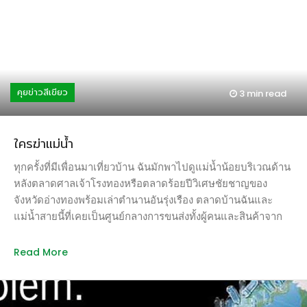
เสื่อมก็ระเบิดออก ไหลบ่าออกทำลายทุกชีวิตรวมทั้งพรายน้อยโค
ด้วย) เท่าที่ผ่านมา มดและแมลงที่เข้ามาอยู่มาร่วมชายคา
ดามะ ในขณะที่เทพชิชิพยายามหาหัวของตัวเอง อาชิทากะกับซัน
เดียวกัน มักจะถูกกำจัดด้วยทักษะและวิธีการการปราบแบบผสม
และหมาป่าก็ช่วยกันตามเอาหัวเทพชิชิมาคืนได้สำเร็จในเวลารุ่ง
ผสานตามแต่ความถนัดของสมาชิกในครอบครัว เพราะด้วยความ
สาง เทพชิชิสลายตัวไปแต่พืชพันธุ์ฟื้นตัวขึ้นมาทุกหนแห่ง มิยา
ที่ไม่ชอบใช้ยาฆ่าแมลงทั้งฉีดทั้งพ่น เนื่องจากกลัวว่าจะไม่ใช่แต่
ซากิเริ่มมีไอเดียพล็อตเรื่องแนวการต่อกรระหว่างโลกธรรมชาติ
มดแต่แมลงเท่านั้นที่จะลงไปนอนดาวดิ้น ลูกชายสองคนที่ชอบ
กับโลกอุตสาหกรรมมนุษย์มาตั้งแต่ยุค 70 แต่มาได้แรงบันดาลใจ
คุยข่าวสีเขียว
3 min
read
นอนดิ้นไปมากับพื้นจะกลายเป็นเหยื่อระยะยาวไปด้วย คุณพ่อ
พัฒนาอนิเมชั่นจากป่ายากูชิมา เมื่อเขาเดินทางมาที่เกาะนี้ในปี
บ้านจึงได้ตำแหน่ง “นักแม่นยิงแมลงสาบ” เพราะสามารถยิง
[…]
แมลงสาบด้วยหนังยางแม่นเหมือนจับวาง เส้นเดียวอยู่… ส่วน
ใครฆ่าแม่น้ำ
คุณย่า เมื่อครั้งยังมีชีวติอยู่ ก็ได้รับตำแหน่ง “มือปราบมวนข้าว”
คอยสกัดตัวมวนที่แพร่พันธุ์ในถังข้าวสาร ด้วยการนำถังข้าวไป
ทุกครั้งที่มีเพื่อนมาเที่ยวบ้าน ฉันมักพาไปดูแม่น้ำน้อยบริเวณด้าน
ตากแดดพร้อมโยนผ้าขนหนูสีขาวผืนเล็กๆ ลงไป ตัวมวนก็จะไต่
หลังตลาดศาลเจ้าโรงทองหรือตลาดร้อยปีวิเศษชัยชาญของ
มาเกาะติดกับผ้า แต่ว่าดึงขาตัวเองออกจากผ้าขนหนูไม่ได้
จังหวัดอ่างทองพร้อมเล่าตำนานอันรุ่งเรือง ตลาดบ้านฉันและ
คุณย่าก็จะเก็บผ้ามาซักล้าง กำจัดมวนไปกับสายน้ำ มดดำตัวทำ
แม่น้ำสายนี้ที่เคยเป็นศูนย์กลางการขนส่งทั้งผู้คนและสินค้าจาก
รำคาญเป็นหน้าที่ของแม่ที่ต้องคอยเก็บกวาดเศษขนมที่หล่นตาม
ที่ราบลุ่มภาคกลางตอนล่างตั้งแต่สิงห์บุรี สระบุรี อ่างทอง อยุธยา
พื้นทันทีที่ลูกกิน เจ้ามดเหล่านั้นจะเกิดสภาวะอดอยากไปโดย
ไปสู่เมืองบางกอก
Read More
ปริยาย นอกจากนี้ ยังมีนักวิทยาศาสตร์น้อยที่คอยหลบแม่ ทำการ
ทดสอบว่ามดจะมีวิธีหนีอย่างไร หากว่ามีนิ้วเล็กๆ แปะลงไปบน
ตัว… เหตุการณ์มดแมลงในบ้าน ดูจะสงบศึกราวกับพักรบ