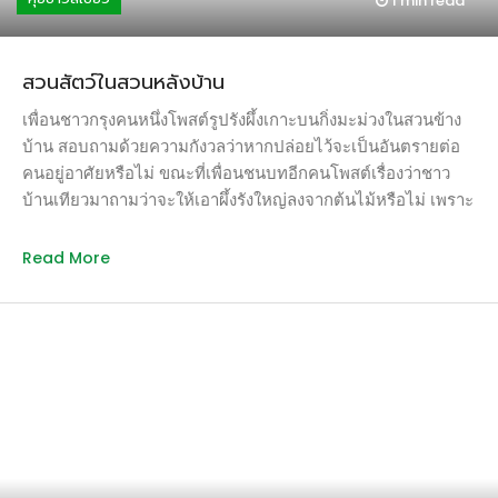
1 min
read
สวนสัตว์ในสวนหลังบ้าน
เพื่อนชาวกรุงคนหนึ่งโพสต์รูปรังผึ้งเกาะบนกิ่งมะม่วงในสวนข้าง
บ้าน สอบถามด้วยความกังวลว่าหากปล่อยไว้จะเป็นอันตรายต่อ
คนอยู่อาศัยหรือไม่ ขณะที่เพื่อนชนบทอีกคนโพสต์เรื่องว่าชาว
บ้านเทียวมาถามว่าจะให้เอาผึ้งรังใหญ่ลงจากต้นไม้หรือไม่ เพราะ
เขาอยากได้น้ำผึ้ง เพื่อนฉันเป็นเกษตรกรที่รู้คุณประโยชน์ของผึ้ง
เป็นอย่างดี จึงปฏิเสธไปครั้งแล้วครั้งเล่าและแสดงท่าทีปกป้องรัง
Read More
ผึ้งสุดฤทธิ์ ฉันบอกเพื่อนชาวกรุงไปว่าจากประสบการณ์หลายปีที่
ผ่านมา ผึ้งเล็กหรือมิ้มเป็นสัตว์รักสงบที่มาอาศัยร่มเงาเพื่อทำที่อยู่
อาศัยและหาน้ำหวานมาเจือจุนครอบครัว เมื่อถึงฤดูกาลอาหารหา
ยาก พวกเขาจะอพยพทิ้งรังน้ำผึ้งร้างไว้ และอาจมาสร้างรังใหม่ใน
ปีต่อมา แม้ฉันจะเข้าไปทำงานสวนใต้รังผึ้งขนาดใหญ่และอยู่ห่าง
กันไม่ถึงหนึ่งเมตรก็ไม่เคยถูกผึ้งนับล้านตัวเหล่านี้โจมตีเลย มนุษย์
เราทำร้ายสัตว์เพราะความไม่รู้เมื่อไม่รู้ก็กลัวผสมรวมกับเรื่องเล่า
สยองขวัญจึงเหมารวมว่าสัตว์มีพิษทุกชนิดเป็นสัตว์อันตรายเห็นที่
ใดต้องฆ่าฟันให้ตายกันไปข้างหนึ่ง ฉันมีวัยเด็กที่ใกล้ชิดกับสัตว์