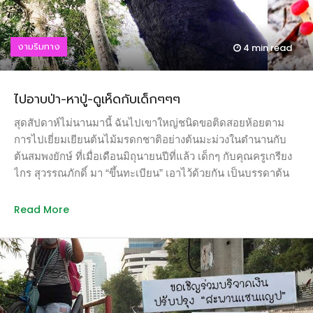
ถูกรถชนตายข้างป่าสงวนราเซา (Rasau Forest Reserve) ในรัฐ
ตรังกานู เหตุที่มีสัตว์ป่าจำนวนมากตายด้วยอุบัติเหตุจากรถชน ก็
งามริมทาง
4 min
read
เนื่องมาจากการขยายเส้นทางคมนาคมในประเทศมาเลเซียที่มี
เส้นทางหลักๆ มากกว่า 60 สายที่เป็นทางหลวง ส่วนพื้นที่ที่ถือว่า
เป็น hotspots ก็คือทางหลวงหลัก 5 สาย (เส้นสีฟ้าๆ) ที่วิ่งข้ามผืน
ไปอาบป่า-หาปู่-ดูเห็ดกับเด็กๆๆๆ
ป่าต่างๆ ภายใต้วงกลมสีแดงนั่น ถ้านำแผนที่แสดงผืนป่าของ
มาเลเซียมาเทียบ จะเห็นว่าถนนเหล่านั้นตัดผ่านผืนป่าอันอุดม
สุดสัปดาห์ไม่นานมานี้ ฉันไปเขาใหญ่ชนิดขอติดสอยห้อยตาม
สมบูรณ์ […]
การไปเยี่ยมเยียนต้นไม้มรดกชาติอย่างต้นมะม่วงในตำนานกับ
ต้นสมพงยักษ์ ที่เมื่อเดือนมิถุนายนปีที่แล้ว เด็กๆ กับคุณครูเกรียง
ไกร สุวรรณภักดิ์ มา “ขึ้นทะเบียน” เอาไว้ด้วยกัน เป็นบรรดาต้น
ไม้ใหญ่ๆ ที่ครูเกรียงฯ กับเด็กๆ เห็นร่วมกันว่าควรดูแลไว้ไม่ให้
ใครมาตัดเพราะเป็นมรดกของชาติ เป็นของที่สมควรรักษาไว้ให้
Read More
ลูกหลานของชาติ นี่มันเป็นโอกาสดีของการได้ไปเดิน “อาบป่า”
ชัดๆ จะได้ไปหาจุลินทรีย์ที่มีประโยชน์ สูดไอน้ำมันระเหยจาก
ต้นไม้ที่ขึ้นในธรรมชาติ และรับประจุลบเพิ่มพลังให้ร่างกายจิตใจ
ที่ขาดวิตามินป่ามาหลายปีแล้ว ฉันฝันถึงขบวนแถวของเด็กๆ ที่
เดินอย่างสงบเพื่อไปคารวะคุณปู่สมพง ดูเห็ดราไลเคน ฟังเสียงนก
อย่างรื่นรมย์ และอยากให้สุดสัปดาห์นั้นมาถึงโดยเร็ว แต่เมื่อต้อง