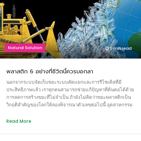
ชั่วคราว จนกระทั่งเมื่อสองสัปดาห์ที่ผ่านมา ค้นพบแขกไม่ได้รับ
เชิญก๊วนหนึ่ง […]
Natural Solution
5 min
read
พลาสติก 6 อย่างที่ชีวิตนี้ควรบอกลา
นอกจากระบบจัดเก็บขยะระบบคัดแยกและการรีไซเคิลที่มี
ประสิทธิภาพแล้ว เราทุกคนสามารถช่วยแก้ปัญหาที่ต้นตอได้ด้วย
การลดการสร้างขยะที่ไม่จำเป็น ถ้ายังไม่คิดว่าขยะพลาสติกเป็น
วิกฤติสำคัญของโลกให้ลองพิจารณาตัวเลขต่อไปนี้ อุตสาหกรรม
การผลิตพลาสติกเติบโตขึ้นถึง 20 เท่าในช่วง 50 ปีที่ผ่านมา
ปัจจุบันมีปริมาณอยู่ที่ 311 ล้านตันต่อปี และคาดว่าจะสูงถึง 600
Read More
ล้านตันภายใน 20 ปีข้างหน้า พลาสติกเหล่านี้แทบไม่เคยหายไป
ไหน เป็นภาระในการจัดเก็บ และพลาสติกจำนวนมากแตกสลาย