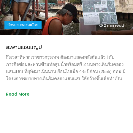
มาเดินป่าบนเส้นทางเดินยาวราว 2.7 กม. ในป่าเขาใหญ่ ตามหลัง
เด็กวัยอนุบาล-ประถมต้น-ประถมปลายเป็นสิบๆ ที่ข้างหน้า ยังไม่
นับอีกหลายสิบที่ตามหลังมาติดๆ พร้อมพ่อแม่เอาจริงๆ สิ่งที่เกิด
จักรยานกลางเมือง
2 min
read
ขึ้นคือ ยังไม่ทันถึง 50 เมตรแรก เด็กหญิงข้างหน้าฉันร้องงอแง
บ่นเบื่อ กลัวทาก เรามาทำอะไรกันที่นี่ ป่าไม่เห็นมีอะไร สกปรก มี
แต่ความน่าขยะแขยง / หลายคนมัวแต่หยุดก้มหน้าหาทากที่อาจ
สะพานเเซนเเญป
เกาะตามขาและร่างกายทุกครั้งที่รู้สึกคันขึ้นมา / ตามมาด้วย รถ
เราจอดอยู่ไหน หนูจะกลับบ้าน ฯลฯ 50 เมตรแรก มีเห็ดต้นสีขาว
ถึงเวลาที่พวกเราชาวกรุงเทพ ต้องมาแสดงพลังกันแล้ว!! กับ
หมวกสีแดงสวยงามน่ารักมากขึ้นอยู่ตามสองข้างทางทั่วไป มี
ภารกิจซ่อมสะพานข้ามท่อสูบน้ำพร้อมศรี 2 บนทางเดินริมคลอง
เถาวัลย์พันเกลียวกันห้อยลงมาจากเรือนยอดไม้ดิ่งลงมาจนถึงพื้น
แสนแสบ ที่ผุพังมาเนิ่นนาน ย้อนไปเมื่อ 4-5 ปีก่อน (2555) กทม.มี
จนเหมือนใครเอามาผูกไว้ และถ้าฟังให้ดี […]
โครงการขยายทางเดินริมคลองแสนแสบให้กว้างขึ้นเพื่อทำเป็น
ทางเดินและทางจักรยานยาวตลอดแนวคลองจากสะพานอโศกถึง
ซอยทองหล่องบประมาณกว่าร้อยล้านบาท แต่งบประมาณ
Read More
มากมายนั้นก็ไม่ได้ครอบคลุมถึงสะพานข้ามท่อระบายน้ำ แม้จะมี
การทักท้วงจากผู้แทนผู้ใช้จักรยานแล้วก็ตาม ผลก็คือ เมื่อขยาย
ทางเสร็จ สะพานก็ยังคงผุพังเช่นเดิม นอกจากจะเดินไม่สะดวก
แล้วยังเป็นอุปสรรคต่อการใช้จักรยานอีกด้วย เพราะความแคบ
เอียง ลื่น ชัน และพื้นผิวที่ผุพังทะลุเป็นรูจนเคยมีอุบัติเหตุเกิดขึ้น