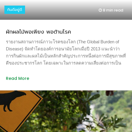
ประสบการณ์การทำความรู้จักกับสัตว์ในสวนรอบๆ บ้านอีก
ฤดูกาล หรือแม้แต่ความสัมพันธ์โดยตรงระหว่างคนเมืองกับสวน
มากมาย ซึ่งทำให้ได้ข้อสรุปว่าความไม่รู้นำมาซึ่งความกลัวและ
กินดีอยู่ดี
8 min
read
แม้ว่ามันจะเปิดปิดฉากด้วยการขี่จักรยานผ่านดงซากุระบาน
เมื่อรู้ก็สนุก บางวันฉันเฝ้าดูจิ้งจกจับแมลงที่มาเล่นแสงไฟด้วย
ก็ตาม ภาพยนตร์เรื่อง Parks ฉลองสวนอิโนะคาชิระได้แยบยล
ความขอบคุณที่ช่วยฉันกำจัดแมลง และเมื่อเดินผ่านแมงมุมตัว
กว่านั้น และน่าจะสะท้อนใจคนรุ่นใหม่กลุ่มใหญ่ได้ดี มันเป็นเรื่อง
เล็กที่ชักใยทำรังใหญ่โตขึงระหว่างกิ่งไม้เพื่อดักเหยื่ออย่างชื่นชม
ผักผลไม้พอเพียง พอต้านโรค
ราวความสัมพันธ์ของมนุษย์สองยุคสมัยที่อาศัยในละแวกนี้และ
ในความอุตสาหะเมื่อเห็นงูเขียวธรรมดาที่เกาะเกี่ยวบนกิ่งไม้ก็ทำ
ผ่านเข้ามาในสวนนี้ ในอดีตทศวรรษ 60 และในปัจจุบัน 2017 เพื่อ
รายงานสถานการณ์ภาวะโรคของโลก (The Global Burden of
เป็นมองไม่เห็นเสีย ฉันอยากเชิญชวนให้เปิดตาเปิดใจรับรู้การมี
คลายปมที่ติดขัดในชีวิตและคลี่พลังสร้างสรรค์ โดยที่ผู้คนทั้งสอง
Disease) จัดทำโดยองค์การอนามัยโลกเมื่อปี 2013 แนะนำว่า
อยู่ของสัตว์เล็กสัตว์น้อยในสวนหลังบ้านโดยเฉพาะบ้านที่มีเด็ก
รุ่นไม่ได้รู้จักกันตัวเป็นๆ กระนั้น สวนก็ไม่ได้เป็นเพียงฉากหลังให้
การกินผักและผลไม้เป็นหลักสำคัญประการหนึ่งต่อการมีสุขภาพที่
เพราะเมื่อเด็กเรียนรู้พฤติกรรมสัตว์และมองเห็นสัตว์เป็นเพื่อนเมื่อ
ตัวละคร แต่ทุกชีวิตถักทอโยงใยกันเป็นเนื้อผ้าผืนเดียว เป็น
ดีของประชากรโลก โดยเฉพาะในการลดความเสี่ยงต่อการเป็น
โตขึ้นเขาจะมีภูมิคุ้มกันอันตรายจากธรรมชาติมีจิตใจที่อ่อนโยน
ลวดลายในชีวิตที่ร่ายรำและทิ้งความทรงจำไว้ ณ สถานที่แห่งนี้
โรคเกี่ยวกับหัวใจและมะเร็ง โรคทั้งสองนี้เป็นสาเหตุสำคัญของ
ไม่ทำร้ายธรรมชาติและทำลายสิ่งที่เป็นประโยชน์ต่อมนุษย์ด้วย
ด้วยความรู้สึกที่เกิดขึ้นเมื่อถีบเรือหงส์ในสระ เมื่อเดินข้ามสะพาน
การตายก่อนวัยอันควรของพลโลก (25.5 ล้านคน) จากคำแนะนำ
Read More
ความรู้เท่าไม่ถึงการณ์ เหนือสิ่งอื่นใด การเฝ้าดูสัตว์เหล่านี้เป็น
เมื่อได้ยินคนนั่งร้องเพลง […]
ข้างต้นนั้นจึงทำให้มีคำถามว่า “ปริมาณของผักและผลไม้ที่ควรกิน
กิจกรรมสันทนาการที่ไม่ต้องเสียค่าใช้จ่ายใดๆ และอาจให้ความ
เข้าไปในแต่ละวันควรเป็นเท่าใด เพื่อที่จะให้การลดความเสี่ยงดัง
บันเทิงใจยิ่งกว่าการเดินทางข้ามน้ำข้ามทะเลข้ามทวีปไปดูสัตว์
กล่าวเเละประชาชนปฏิบัติได้” เพราะหลายหน่วยงานของหลาย
ป่าในแอฟริกา ซึ่งเสียเงินทริปละนับแสนเสียอีก
ประเทศต่างก็มีคำแนะนำที่ต่างกัน เช่น The World Cancer
Research Fund แนะนำให้กินอย่างน้อย 400 กรัมต่อวัน ในขณะที่
องค์การอนามัยโลกและหน่วยงานด้านสาธารณสุขของสหราช
อาณาจักรแนะนำให้กินที่ 500 กรัมต่อวัน ซึ่งต่างกับปริมาณ