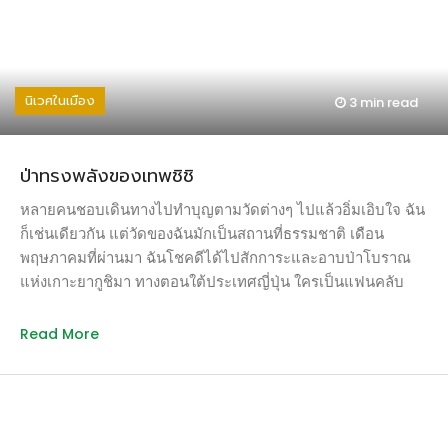
แล้ว ปลายปี 2559 แอปปั่นเมือง โดยมูลนิธิโลกสีเขียว พยายาม
แจ้งให้ กทม. ปรับปรุงซ่อมแซมอีกครั้ง แต่ก็ได้รับคำตอบมาว่ายัง
ไม่มีงบประมาณ ในขณะที่วิศวกรอาสาของเราเข้าตรวจสอบและ
ลงความเห็นว่า จำเป็นต้องได้รับการซ่อมแซมเร่งด่วน เพราะเสี่ยง
นิเวศในเมือง
3 min
read
ต่ออันตราย เราจึงรวมกลุ่มเครือข่ายชาวบ้าน ชาวจักรยาน และ
องค์กรภาคประชาสังคม เพื่อขอระดมทุนซ่อมซ่อมสะพานนี้ด้วย
งบประมาณของประชาชน โดยเรียกชื่อโครงการว่า “สะพาน
ป่าทรงพลังของเทพชิชิ
แซนแญป” ซึ่งเป็นภาษาพื้นถิ่น แปลว่า “เงียบสงบ” และเป็นที่มา
ของชื่อคลองแสนแสบในปัจจุบัน แอปพลิเคชันปั่นเมือง มูลนิธิ
หลายคนชอบเดินทางไปทำบุญตามวัดต่างๆ ไปแล้วอิ่มเอิบใจ ฉัน
โลกสีเขียว มูลนิธิอาสาสมัครเพื่อสังคม และชาวชุมชนสุเหร่าบ้าน
ก็เช่นเดียวกัน แต่วัดของฉันมักเป็นสถานที่ธรรมชาติ เดือน
ดอนจึงขอเชิญชวนชาวกรุงเทพผู้ใจบุญร่วมกันบริจาคเงิน
พฤษภาคมที่ผ่านมา ฉันโชคดีได้ไปสักการะและอาบป่าโบราณ
สนับสนุนการซ่อมปรับปรุงสะพานครั้งนี้เพื่อแสดงพลังให้เห็นว่า
แห่งเกาะยากูชิมา ทางตอนใต้ประเทศญี่ปุ่น ใครเป็นแฟนคลับ
พลังเล็กๆ ของเราก็เปลี่ยนแปลงเมืองได้เช่นกัน ร่วมบริจาคได้ที่
การ์ตูนสตูดิโอจิบลี คงทราบดีว่าป่ายากูชิมาเป็นแหล่งบันดาลใจ
บัญชีธนาคารไทยพาณิชย์ สาขาถนนรัชดาภิเษก 2 ชื่อบัญชี
ของอนิเมชั่นธีมอนุรักษ์ธรรมชาติ “เจ้าหญิงโมโนโนเกะ” ของมา
Read More
กองทุนมูลนิธิอาสาสมัครเพื่อสังคม […]
ยาซากิ หนังมันเก่ามากแล้วจึงขอสปอยล์ มันเป็นเรื่องการเดินทาง
ของเจ้าชายอาชิทากะ แห่งชนเผ่าอีมิชิในญี่ปุ่นยุคกลาง เพื่อล้าง
คำสาปจากเทพอสูรหมูป่าทาทาริ ซึ่งออกจากป่ามาอาละวาด และ
อาชิทากะต้องฆ่ามันเพื่อปกป้องหมู่บ้าน แต่โดนคำสาปที่แขนขวา