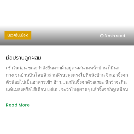
ระหว่างการต่อสู้ นางเฒ่าในหมู่บ้านหยั่งญานทำนายบอกเขาว่า
คำสาปจะค่อยๆ ลุกลามไปทั่วตัวจนเขาตายอย่างทรมาน ทางแก้
เดียวคือเขาจะต้องเดินทางไปหาเทพชิชิในทิศตะวันตกเพื่อขอให้
ล้างคำสาป โดยเขาจะต้องมองทุกสิ่งด้วยตาที่เป็นธรรม อาชิทากะ
เดินทางไปถึงเมืองโลหะ เป็นนิคมหลอมตีเหล็กผลิตปืน มีนางเอ
นิเวศในเมือง
3 min
read
โบชิเป็นผู้ดูแลคุ้มครองหมู่คนที่สังคมรังเกียจ ทั้งหญิงงามเมือง
และคนไข้โรคเรื้อน เอโบชิมุ่งตัดป่าเพื่อขุดดินเอาแร่ และเป็นคน
ยิงหมูป่านาโกะ พลังความโกรธเกลียดทำให้มันกลายร่างเป็นอสูร
มือปราบลูกผสม
ทาทาริมุ่งทำร้ายมนุษย์ ป่าแห่งนั้นเป็นแหล่งสถิตของเทพชิชิ ผู้ให้
ทั้งชีวิตและความตาย เมื่อจุติลงมาบนโลก ณ สระน้ำศักดิ์สิทธิ์
เช้าวันก่อน ขณะกำลังยืนตากผ้าอยู่ตรงสนามหน้าบ้าน ก็มีนก
กลางป่า จะกลายร่างเป็นกวางตีนไดโนเสาร์หน้าลิงแมนดารินหาง
กางเขนบ้านบินโฉบฉิวผ่านศีรษะพุ่งตรงไปที่ผนังบ้าน จิกเอาจิ้งจก
หมาจิ้งจอก มีครอบครัวหมาป่าที่เลี้ยงดูเด็กหญิงกำพร้าชื่อซัน
ตัวน้อยไปเป็นอาหารเช้า อ้าว…นกกินจิ้งจกด้วยเรอะ นึกว่าจะกิน
คอยปกป้องพิทักษ์ป่าวิเศษที่เต็มไปด้วยพรายน้อยโคดามะตัว
แต่แมลงหรือไส้เดือน แต่เอ.. จะว่าไปดูผาดๆ แล้วจิ้งจกก็ดูเหมือน
เล็กๆ สีขาว ซันต้องการฆ่าเอโบชิ ฝูงหมูป่าต้องการขจัดเผ่าพันธุ์
ลูกครึ่งไส้เดือนกับแมลงที่มีขาแค่สองคู่ แบบนี้มันน่าจับนก
มนุษย์ ฝูงลิงต้องการกินเนื้อมนุษย์เพื่อได้พลังอำนาจเช่นคน เอโบ
กางเขนมาเลี้ยงในบ้าน ให้ช่วยกินจิ้งจกในครัวซักหน่อย เพราะ
Read More
ชิต้องการเด็ดหัวเทพชิชิเเล้วส่งมอบให้จักรพรรดิ์ ส่วนอาชิทากะ
ชอบออกมากินอาหารที่วางไว้ตรงโต๊ะในครัว จนเป็นคู่อริกับน้อง
พยายามหยุดยั้งความโกรธเกลียดของทุกฝ่าย ให้หาทางอยู่ร่วม
เล็กของบ้านมาตั้งแต่ตอนเด็กน้อยตัวยังเล็กๆ ที่เคยร้องไห้บ้าน
กันอย่างสันติ เขาต้องต่อสู้กับความโกรธแม้แต่จากแขนขวาต้อง
แตกด้วยความตกใจและโมโหพร้อมฟ้องว่า “จิ้งจก stole my
คำสาปของเขาเอง เมื่อเอโบชิเด็ดหัวเทพชิชิได้สำเร็จ พลังความ
fruits!” (คือแม่เรียก ‘จิ้งจก’ ลูกๆ ก็เลยเรียกเป็นภาษาไทยตามไป