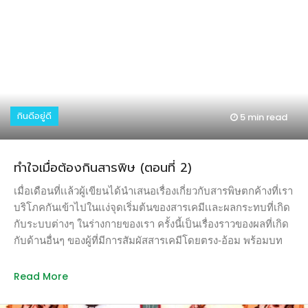
เป็นชิ้นเล็กชิ้นน้อยกลายเป็นไมโครพลาสติกหมุนวนกลับมาอยู่ใน
ห่วงโซ่อาหาร เป็นอันตรายต่อสุขภาพของมนุษย์เอง มีพลาสติก
เพียง 5% เท่านั้นที่ถูกนำมารีไซเคิลอย่างมีประสิทธิภาพ ราว 10%
ถูกนำมาเผากำจัด อีก 40% ถูกฝังกลบ ในขณะที่อีกกว่า 30% หรือ
หนึ่งในสามไม่ได้รับการจัดการ ถูกทิ้งอยู่ในระบบนิเวศโดยเฉพาะ
ในทะเลและมหาสมุทร ทุกปีมีขยะพลาสติกราว 8 ล้านตันไม่ได้รับ
การจัดเก็บและถูกพัดลงสู่ทะเล เท่ากับว่ามีรถขนขยะเทขยะ
กินดีอยู่ดี
5 min
read
พลาสติกลงสู่ทะเลวันละ 1,440 คัน เดือนละ 43,200 คัน หรือกว่า 5
แสนคันรถต่อปี และมีแนวโน้มจะเพิ่มเป็น 1 ล้านคันรถต่อปีใน
อีก 15 ปีข้างหน้า ปัจจุบันพบว่ามีพลาสติกชิ้นเล็กชิ้นน้อยลอยอยู่
ทำใจเมื่อต้องกินสารพิษ (ตอนที่ 2)
ในมหาสมุทรมากกว่า 5.25 ล้านล้านชิ้น รวมน้ำหนักราว 269,000
ตัน […]
เมื่อเดือนที่เเล้วผู้เขียนได้นำเสนอเรื่องเกี่ยวกับสารพิษตกค้างที่เรา
บริโภคกันเข้าไปในเเง่จุดเริ่มต้นของสารเคมีเเละผลกระทบที่เกิด
กับระบบต่างๆ ในร่างกายของเรา ครั้งนี้เป็นเรื่องราวของผลที่เกิด
กับด้านอื่นๆ ของผู้ที่มีการสัมผัสสารเคมีโดยตรง-อ้อม พร้อมบท
สรุปของต้นตอของการเกิดปัญหาของสารพิษ ผลต่อสุขภาพใน
ด้านอื่นเนื่องจากสารกำจัดสัตว์รังควาน ผลร้ายแบบเฉียบพลันมัก
Read More
เกิดกับเกษตรกรผู้ใช้สารพิษโดยตรงเมื่อได้รับสารพิษในปริมาณ
สูง คือ ความผิดปรกติอย่างรุนแรงต่อระบบประสาท เช่น ปวดและ