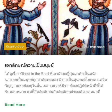
เวียนหัว ตาลาย เกิดความระคายเคืองต่อผิวหนัง จมูก ตา และ
หนักกว่าก็หมดบุญพ้นกรรมไปจากดาวดวงนี้ ส่วนความเป็นพิษ
เพิ่มเติมต่อเกษตรกรสตรี คือ อาจออกมาในรูปของการมีลูกที่เกิด
ความผิดปรกติทางร่างกายและฮอร์โมน (ปรากฏการณ์นี้เรียกว่า
การเกิดลูกวิรูป หรือ Teratogenicity) ความอวดรู้ ความไม่รู้จริง
ความมักง่าย นั้นเป็นปัจจัยสำคัญหนึ่งที่มักไม่มีการกล่าวใน
รายงานเกี่ยวปัญหาของสารพิษที่ใช้กำจัดสัตว์รังควาน ตัวอย่าง
นิเวศในเมือง
3 min
read
เมื่อนานมาแล้วผู้เขียนเคยจ้างผู้ที่ทำงานดูแลเกี่ยวกับป่าไม้ให้มา
ช่วยจัดการกับปลวกที่ขึ้นบ้านหลังเก่าในซอยเสนานิคม สิ่งที่พบ
คือ ทั้งผู้คุมงานและคนงานต่างไม่กลัวการสัมผัสกับสารฆ่าปลวก
เอกลักษณ์ความเป็นมนุษย์
(ซึ่งสมัยนั้นยังเป็นกลุ่มเดียวกับดีดีที) ด้วยมือเปล่า บางจังหวะของ
การผสมสารเข้มข้นกับน้ำมีการใช้มือเปล่าในการคนสารให้เข้า
ได้ดูเรื่อง Ghost in the Shell ที่เอามังงะญี่ปุ่นมาทำเป็นหนัง
กันด้วยซ้ำ เมื่อผู้เขียนถามว่าไม่กลัวอันตรายของสารเคมีหรือ วลี
นางเอกเป็นมนุษย์ถูกผ่าตัดทดลอง มีร่างเป็นหุ่นยนต์ไฮเทค แต่จิต
ที่เป็นคำตอบประจำของคนไทยคือ “มันชินแล้ว” ซึ่งไม่ว่าจะเป็น
วิญญานเธอยังอยู่ในนั้น เธอ–เมเจอร์มิรา–ต้องปฏิบัติหน้าที่ที่ได้
เกษตรกรในภูมิภาคใด ถ้าขาดการศึกษาที่ดีพอ คำตอบนี้ก็ยังเป็น
รับมอบหมาย แต่ก็อึดอัดสับสนกับอัตลักษณ์ของตัวเอง หมอที่
อมตะนิรันกาล เหมือนเมื่อพี่วินมอเตอร์ไซต์ให้เหตุผลในการขับ
ผ่าตัดเธอจึงบอกเธอด้วยความเมตตาว่า “เมื่อเรายอมรับความ
รถย้อนศรหรือขับรถขึ้นบนทางเดินเท้านั่นเอง ในเดือนกรกฏาคม
เป็นเอกลักษณ์ของเราได้ เราจะพบความสงบในจิตใจ” เอกลักษณ์
Read More
ค.ศ. 2007 มีรายงานการศึกษาของสถาบันสาธารณสุข (Public
ไม่ได้แปลว่าดีกว่า พิเศษกว่าผู้อื่น หรือห่วยกว่า ด้อยกว่าผู้อื่น มัน