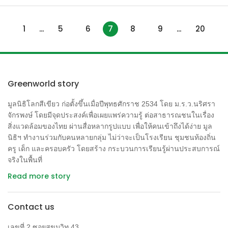
Health Institute) ของรัฐแคลิฟอร์เนียร่วมกับคณะสาธารณสุขของ
หมายถึงลักษณะเฉพาะไม่เหมือนใคร ที่เรารับรู้ ยอมรับ โอเคกับ
มหาวิทยาลัยแคลิฟอร์เนียแห่งเมืองเบอร์คเลย์ว่า เด็กที่เป็นลูกของ
มัน และรู้จักใช้มัน ในหน่วยของปัจเจกเราแต่ละคนมีเอกลักษณ์
สตรีที่สัมผัสกับสารกำจัดสัตว์รังควานชนิดออร์กาโนคลอรีน มี
…
7
…
1
5
6
8
9
20
ของตัวเอง ถอยออกมาในหน่วยใหญ่ขึ้น ชีวิตแต่ละสายพันธุ์ก็มี
ความเสี่ยงต่ออาการออติซึมสูงกว่าเด็กที่เป็นลูกของสตรีที่ไม่
เอกลักษณ์ร่วมของมัน แตกต่างจากสายพันธุ์ร่วมโลกอื่นๆ แล้ว
สัมผัสสารพิษถึง 6 เท่า (autism คือ […]
อะไรที่ทำให้มนุษย์ต่างไปจากสัตว์อื่นๆ สมัยที่เป็นนักศึกษา
โบราณคดีนานนมเนในยุค 80 เราต้องว่ายวนอยู่กับคำถามนี้ ใน
ทางกายภาพสรีระ ตอบไม่ยากนัก เห็นกันอยู่ชัดๆ ว่าเราเป็นลิงขน
Greenworld story
อ่อนบางจนแลเหมือนไม่มีขน เคลื่อนที่ด้วยสองขา ปลดปล่อย
มูลนิธิโลกสีเขียว ก่อตั้งขึ้นเมื่อปีพุทธศักราช 2534 โดย ม.ร.ว.นริศรา
แขนและมือให้เป็นอิสระ มีนิ้วโป้งที่ประกบกับนิ้วอื่นๆ ได้ทุกนิ้ว
จักรพงษ์ โดยมีจุดประสงค์เพื่อเผยแพร่ความรู้ ต่อสาธารณชนในเรื่อง
ทำให้เราจับโน่นนี่ได้ถนัด ประดิษฐ์เครื่องมือต่างๆ ได้ดี สุดแท้แต่
สิ่งแวดล้อมของไทย ผ่านสื่อหลากรูปแบบ เพื่อให้คนเข้าถึงได้ง่าย มูล
สมองใหญ่แสนฉลาดจะคิดค้น เราภูมิใจกับสมองและมือของเรา
นิธิฯ ทำงานร่วมกับคนหลายกลุ่ม ไม่ว่าจะเป็นโรงเรียน ชุมชนท้องถิ่น
มาก จนเกิดการตีความเอกลักษณ์ของมนุษย์ในแง่มุมว่าเหนือกว่า
ครู เด็ก และครอบครัว โดยสร้าง กระบวนการเรียนรู้ผ่านประสบการณ์
สัตว์อื่นๆ เช่น ตั้งสมญานามมนุษย์ว่า “มนุษย์ผู้สร้างเครื่องมือ”
จริงในพื้นที่
“มนุษย์ผู้พูดภาษา” หรือมนุษย์ผู้ชาญฉลาดอะไรทำนองนี้ และมี
Read more story
ทฤษฎีถกเถียงกันมากมายถึงเหตุที่มาของวิวัฒนาการสมองใหญ่
เดินสองขา ซึ่งมักจะได้รับอิทธิพลจากกระแสความคิดทางสังคม
การเมืองในแต่ละยุค จากยุคชายเป็นใหญ่ เชื่อว่าเป็นแรงขับ
Contact us
เคลื่อนจากการล่าสัตว์ของผู้ชาย ถึงยุคสิทธิสตรีเถียงว่าเป็นการ
เลขที่ 2 ซอยสุขุมวิท 43
เก็บของป่าของผู้หญิงต่างหาก […]