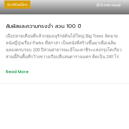
นิเวศในเมือง
5 min
read
ในสวนหลังบ้านแทบทุกชนิดเพราะบ้านอยู่ริมป่า และปัจจุบันอยู่
บ้านที่แวดล้อมไปด้วยต้นไม้ จึงว่ามักมีสัตว์สารพันเคลื่อนไหวอยู่
รอบๆ บ้าน จากประสบการณ์ตรง ฉันพบว่าสัตว์เหล่านี้ล้วนกลัว
สัมผัสและความทรงจำ สวน 100 ปี
และเลือกที่จะออกห่างมากกว่าจู่โจมมนุษย์ แม้จะเป็นสัตว์ร้าย
อย่างงูเห่าก็ตามและธรรมชาติมักกำหนดให้พวกเขามีพฤติกรรมที่
เมื่อปลายเดือนที่เเล้วกลุ่มอนุรักษ์ต้นไม้ใหญ่ Big Trees จัดฉาย
เป็นประโยชน์ต่อมนุษย์ ยามเย็นวันหนึ่งหลังรดน้ำต้นไม้จนชุ่มฉ่ำ
หนังญี่ปุ่นเรื่อง Parks ที่สกาล่า เป็นหนังที่สร้างขึ้นมาเพื่อเฉลิม
ฉันเห็นตะขาบตัวใหญ่โผล่ออกมาจากพื้นดิน ฉันอดใจไม่คว้าไม้
ฉลองครบรอบ 100 ปีสวนสาธารณะอิโนะคาชิระแห่งกรุงโตเกียว
มาตีตะขาบแม้จะเคยมีประสบการณ์ไม่ดีนัก นั่นคือเคยถูกตะขาบ
สวนนี้กินพื้นที่กว้างขวางเกือบสี่แสนตารางเมตร คิดเป็น 240 ไร่
กัดปวดร้าวทุกข์ทรมานมาก่อน เมื่อนิ่งดูจึงเห็นภาพที่ไม่เคยเห็น
ถ้าเทียบกับสวนลุมฯ (360 ไร่) ก็เล็กกว่าบ้าง เดิมเป็นที่ดินของ
และน่าตื่นตาตื่นใจ นั่นคือตะขาบกำลังเขมือบแมลงสาบ ทำให้รู้
จักรพรรดิ มอบให้เป็นสมบัติส่วนรวมแก่โตเกียวเมื่อปี ค.ศ.1913
Read More
เห็นด้วยตาว่าใครคือผู้อยู่บนห่วงโซ่อาหารเหนือแมลงสาบ ด้วย
และเปิดออกสู่สาธารณะในปี 1917 ใจกลางสวนเป็นสระน้ำใหญ่รี
ความไม่อยากใช้สารเคมีอันตรายในบ้าน ฉันจึงไม่เคยซื้อยาฉีด
ยาว ไหลลงสู่แม่น้ำคันดะ มีสะพานไม้ข้ามน้ำอยู่ตรงกลาง รอบริม
ฆ่าแมลงไว้ในบ้านเลย เมื่อเห็นแมลงสาบฉันจะคว้าถุงมือหนา
น้ำปลูกซากุระไว้มากมายจนเมื่อมันออกดอกในต้นฤดูใบไม้ผลิ
ใหญ่สำหรับจับของร้อนที่ไม่ใช้แล้วมาจับแมลงสาบใส่ไว้ในถัง
กลีบซากุระจะร่วงหล่นลอยเต็มผิวน้ำ ระบายสระเป็นสีชมพู แล้ว
ขยะเปียกและปิดฝา แล้วนำไปทิ้งที่สนามหญ้าข้างบ้าน ซึ่งเป็น
ยังไม้ใหญ่อื่นๆ อีกกว่าหมื่นต้นให้ความเขียวชอุ่มสดชื่นในหน้า
พฤติกรรมที่คนร่วมบ้านลงความเห็นว่า “แปลก” และ “เดี๋ยวมันก็
ร้อนผลัดใบเป็นสีต่างๆ ในฤดูใบไม้ร่วงถึงฤดูหนาวสวนกลายเป็นสี
กลับมา” วันหนึ่งขณะที่ฉันเทถังขยะเปียก นกกางเขนเจ้าประจำก็
ขาวและนกน้ำมากมายอพยพมาว่ายหากินกันเต็มสระ แต่หนังไม่
บินโฉบมาจิกแมลงสาบติดปากไปต่อหน้าต่อตา ฉันยังมี
ได้โฟกัสที่ธรรมชาติความงามของสวน หรือการเปลี่ยนแปลงตาม