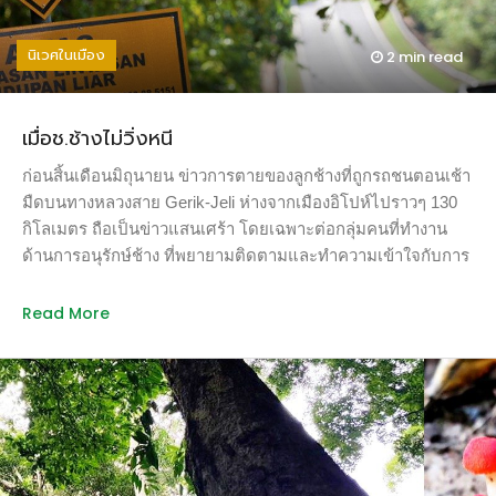
แนะนำที่ 600 กรัมต่อวัน 650-750 กรัมต่อวัน และ 640-800 กรัม
ต่อวัน ของสวีเดน เดนมาร์ค และสหรัฐอเมริกา ตามลำดับ ใน
นิเวศในเมือง
2 min
read
กรณีขององค์การอนามัยโลก หากผู้อ่านต้องการเห็นความแตก
ต่างในคำแนะนำของแต่ละประเทศในโลกนี้ที่มีความหลากหลาย
แบบของใครของมัน ผู้เขียนขอแนะนำให้ไปอ่านข้อมูลที่แสดงใน
เมื่อช.ช้างไม่วิ่งหนี
>>> www.who.int/dietphysicalactivity/publications/f&v_intake_m
สถานศึกษาในบางประเทศเช่น Imperial College London นั้นให้
ก่อนสิ้นเดือนมิถุนายน ข่าวการตายของลูกช้างที่ถูกรถชนตอนเช้า
ข้อมูลว่า การกินผักและผลไม้ 5 ส่วน (portion) […]
มืดบนทางหลวงสาย Gerik-Jeli ห่างจากเมืองอิโปห์ไปราวๆ 130
กิโลเมตร ถือเป็นข่าวแสนเศร้า โดยเฉพาะต่อกลุ่มคนที่ทำงาน
ด้านการอนุรักษ์ช้าง ที่พยายามติดตามและทำความเข้าใจกับการ
เคลื่อนที่ของกลุ่มช้างป่าในพื้นที่ต่างๆ โดยเฉพาะผืนป่าเบอลุม
(Royal Belum National Park) ทางตอนเหนือของรัฐเปรัค ซึ่งเป็น
Read More
ผืนป่าที่มีรอยเชื่อมต่อกับเทือกเขาสันกาลาคีรี และอุทยานแห่ง
ชาติบางลางในจังหวัดยะลาของประเทศไทย สาเหตุของอุบัติเหตุ
ครั้งนี้ไม่อาจจะโทษคนขับรถที่วิ่งเข้าชนลูกช้างอย่างเดียว แต่
เบื้องลึกเบื้องหลังที่เป็นสาเหตุจริงๆ มีองค์ประกอบมากกว่านั้น ใน
ช่วง 5-6 ปีที่ผ่านมา มีสัตว์ป่าไม่น้อยกว่า 2 พันตัว ที่ถูกฆ่าโดยยาน
พาหนะบนถนน มีทั้ง สมเสร็จ ลิง แมวดาว อีเห็น หมูป่า และที่เป็น
ข่าวสุดเศร้าเมื่อปีที่แล้ว ก็คือข่าวที่แม่เสือที่กำลังตั้งท้องลูกสองตัว